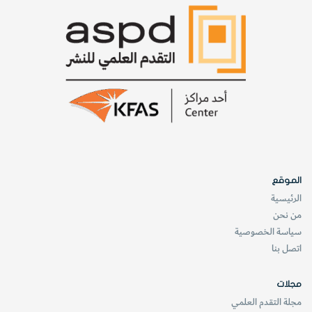
https://www.newscientist.com/article/mg23531363-
800-lasers-reactivate-lost-memories-in-mice-with-
alzheimers/
@ حقوق الترجمة العربية محفوظة لمؤسسة الكويت للتقدم
العلمي
website_oloom
العدد سبتمبر – أكتوبر 2017
الموقع
العلوم الطبيعية
بيولوجيا
علم الأعصاب
الرئيسية
من نحن
سياسة الخصوصية
اتصل بنا
مجلات
مجلة التقدم العلمي