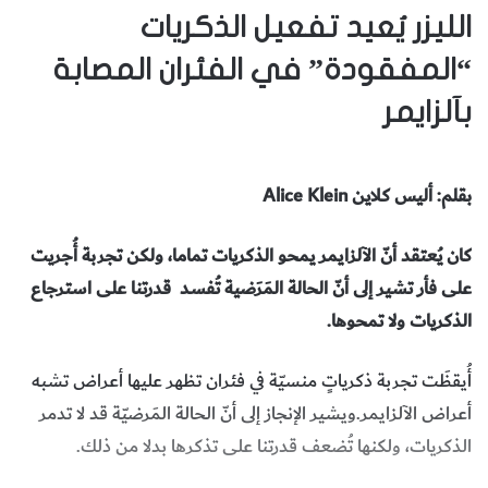
الليزر يُعيد تفعيل الذكريات
“المفقودة” في الفئران المصابة
بآلزايمر
بقلم: أليس كلاين Alice Klein
كان يُعتقد أنّ الآلزايمر يمحو الذكريات تماما، ولكن تجربة أُجريت
على فأر تشير إلى أنّ الحالة المَرَضية تُفسد قدرتنا على استرجاع
الذكريات ولا تمحوها.
أُيقظَت تجربة ذكرياتٍ منسيّة في فئران تظهر عليها أعراض تشبه
أعراض الآلزايمر.ويشير الإنجاز إلى أنّ الحالة المَرضيّة قد لا تدمر
الذكريات، ولكنها تُضعف قدرتنا على تذكرها بدلا من ذلك.