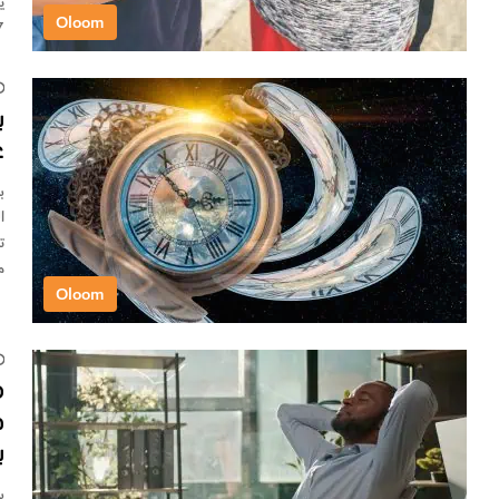
ي
Oloom
2027
ب
ع
ب
ا
ت
م
Oloom
ه
ص
ب