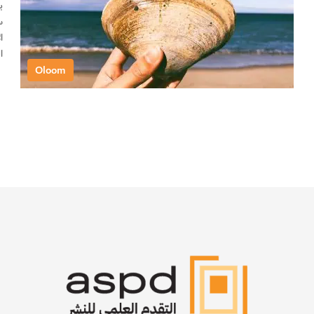
ب
س
ا
ا
Oloom