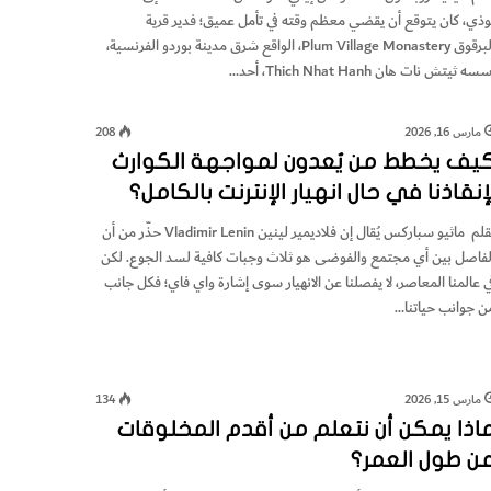
وذي، كان يتوقع أن يقضي معظم وقته في تأمل عميق؛ فدير قرية
البرقوقPlum Village Monastery ‎، الواقع شرق مدينة بوردو الفرنسية،
سه ثيتش نات هان Thich Nhat Hanh‎، أحد…
مارس 16, 2026
208
يف يخطط من يُعدون لمواجهة الكوارث
إنقاذنا في حال انهيار الإنترنت بالكامل؟
بقلم ماثيو سباركس يُقال إن فلاديمير لينين Vladimir Lenin حذّر من أن
لفاصل بين أي مجتمع والفوضى هو ثلاث وجبات كافية لسد الجوع. لكن
ي عالمنا المعاصر، لا يفصلنا عن الانهيار سوى إشارة واي فاي؛ فكل جانب
ن جوانب حياتنا…
مارس 15, 2026
134
اذا يمكن أن نتعلم من أقدم المخلوقات
ن طول العمر؟