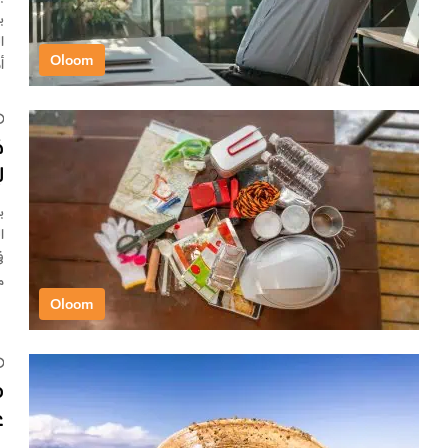
ب
Oloom
أس
ك
ل
ا
ف
م
Oloom
م
ع