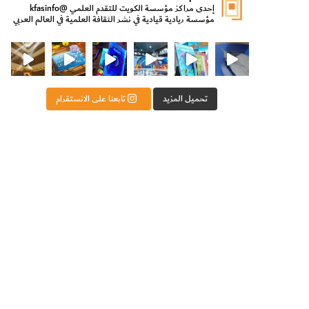
إحدى مراكز مؤسسة الكويت للتقدم العلمي
@kfasinfo
مؤسسة ريادية قيادية في نشر الثقافة العلمية في العالم العربي
ت للتقدم العلمي
ثقافة ووزير الدولة لشؤون الش
من الأعماق نكتشف ومن الكتب نتعلّم
⁨ رجعنا! ما كنّا بعيد! مجهزين لكم كل جديد!⁩
تحميل المزيد
تابعنا على الانستقرام