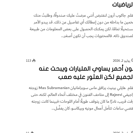
لرياضيات
قلم جاكوب آرون لنفترض أنني عرضتُ عليك صندوقًا، وطلبتُ منك
خمين ما بداخله من دون إعطائك أي تفاصيل عن ذلك. قد يبدو الأمر
ستحيلًا تمامًا، لكن يمكنك الحصول على بعض المعلومات من طبيعة
لصندوق ذاته. فالمحتويات يجب أن تكون أصغر…
يوليو 2, 2026
113
ون أحمر يساوي المليارات ويبحث عنه
لجميع لكن العثور عليه صعب
بقلم هايلي بينيت يرافق ماس سوبرامانيان Mas Subramanian زوجته
راجيفي Rajeevi إلى متاحف الفنون في مختلف أنحاء العالم. لكنه، حتى
قت قريب، نادرًا ما كان يتوقف طويلًا أمام اللوحات؛ فبينما كانت زوجته
قضي ساعات تتأمل أعمال مونيه وبيكاسو، كان يفضِّل…