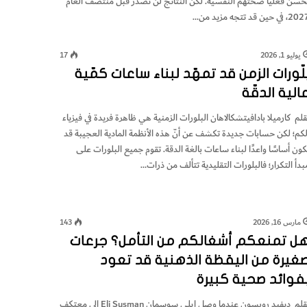
ُحسِّن فعليًّا صحتهم النفسية. لكن النتائج لن تصدر قبل منتصف العام
، في حين قد تتجه مزيد من…
يوليو 1, 2026
17
لّورات الزمن قد تمهّد لبناء ساعات كمّية
الية الدقّة
قلم كارميلا بادافيتشكالاهان البلورات الزمنية هي ظاهرة فريدة في فيزياء
لكم؛ لكن حسابات جديدة تكشف عن أنّ هذه الأنظمة المادية العجيبة قد
كون أساسًا واعدًا لبناء ساعات بالغة الدقة. تقوم جميع البلورات على
بدأ التكرار؛ فالبلورات التقليدية تتألف من ذرات…
مارس 16, 2026
143
ل تمنعكم أشغالكم من التأمل؟ جرعات
غيرة من اليقظة الذهنية قد تعود
فوائد صحية كبيرة
بقلم ديفيد روبسون عندما وصل إيلي سوسمان Eli Susman إلى معتكف