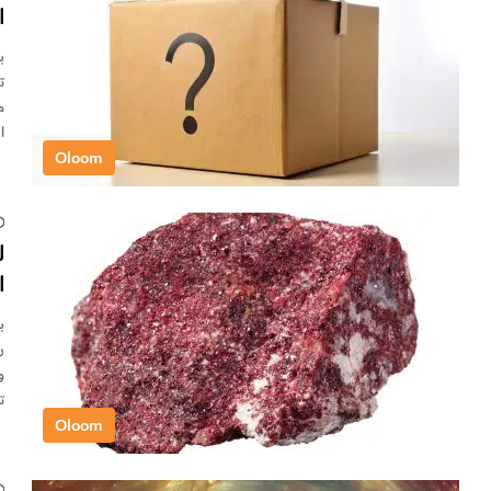
ا
ب
ت
م
ا
Oloom
ل
ا
و
ت
Oloom