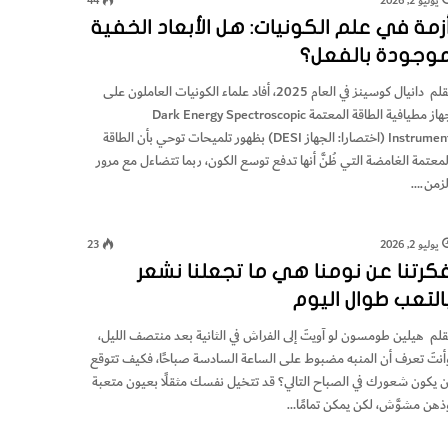
يوليو 2, 2026
44
زمة في علم الكونيات: هل الأبعاد الخفية
وجودة بالفعل؟
بقلم دانيال كوسينز في العام 2025، أفاد علماء الكونيات العاملون على
جهاز مطيافية الطاقة المعتمة Dark Energy Spectroscopic
Instrument (اختصارا: الجهاز DESI) بظهور تلميحات توحي بأن الطاقة
لمعتمة الغامضة التي ظُنَّ أنها تدفع توسع الكون، ربما تتضاءل مع مرور
لزمن.…
يوليو 2, 2026
23
كرتنا عن نومنا هي ما تجعلنا نشعر
التعب طوال اليوم
قلم هيلين طومسون لو آويتَ إلى الفراش في الثانية بعد منتصف الليل،
أنتَ تعرف أن المنبه مضبوط على الساعة السادسة صباحًا، فكيف تتوقع
ن يكون شعورك في الصباح التالي؟ قد تتخيل نفسك مثقلًا بعيون متعبة
ذهن مشوَّش، لكن يمكن تمامًا…