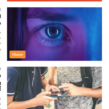
ا
م
ب
ع
«
ي
Oloom
ه
و
أ
ب
ت