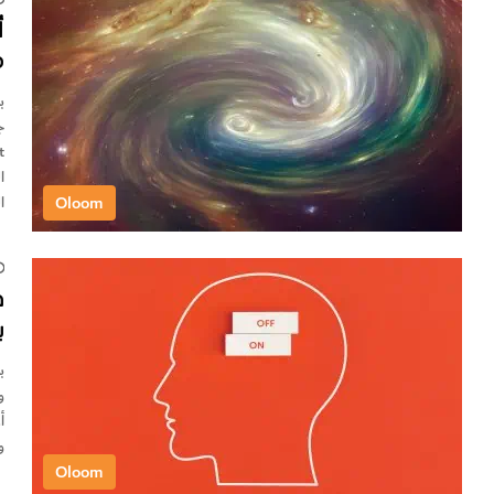
أ
م
ا
Oloom
ا
ف
ب
ب
و
أ
و
Oloom