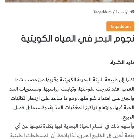
الرئيسية
/
Taqaddum
Taqaddum
نجوم البحر في المياه الكويتية
داود الــشـــراد
نظرا إلى طبيعة البيئة البحرية الكويتية وقربها من مصب شط
العرب، فقد تدرجت ملوحتها، وتباينت رواسبها، ومستويات المد
والجزر على امتداد شواطئها، وهو ما ساعد على ازدهار الكائنات
الحية فيها، وارتفاع تراكيز المغذيات المذابة، ولاسيما في فصل
الربيع.
وأسهم ذلك في اتسام الحياة البحرية فيها بكثرة تنوعها عن أي
بقعة أخرى في الخليج العربي، لذا يلاحظ أن المسطحات الطينية