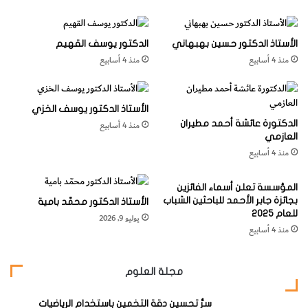
وفييتنام والهند والفلبين خير أمثلة على ذلك. وعلى الرغم من
ي
.
وجود مخاطر حقيقية للانفتاح والتعاون الدوليين بشأن الابتكار
ص
حاليا، فإن البحث المشترك عن حلول صحية خلال جائحة كورونا
الأستاذ الدكتور حسين بهبهاني
الدكتور يوسف القهيم
أظهر مدى قوة التعاون؛ فسرعة هذا التعاون وفعاليته أثبتتا أن
منذ 4 أسابيع
منذ 4 أسابيع
مهمات البحث والتطوير المنسقة دوليا قادرة على مواجهة
التوجهات الانعزالية المتزايدة بشكل فعال ومعالجة الموضوعات
الأستاذ الدكتور يوسف الخزي
المجتمعية المهمة.
الدكتورة عائشة أحمد مطيران
منذ 4 أسابيع
العازمي
منذ 4 أسابيع
وخلص المؤشر إلى ست نتائج رئيسية أوردتها المنظمة في عرض
الملخص التنفيذي لذلك الإصدار المتميز، وهي:
المؤسسة تعلن أسماء الفائزين
بجائزة جابر الأحمد للباحثين الشباب
الأستاذ الدكتور محمّد بامية
للعام 2025
1-أزمة كوفيد-19 ستؤثر في مجال الابتكار،
ويتعين على قادة
يوليو 9, 2026
منذ 4 أسابيع
الابتكار التصرف خلال الانتقال من مرحلة الاحتواء إلى مرحلة
التعافي:
مجلة العلوم
أدى انتشار جائحة كوفيد- 19 إلى تعطيل الاقتصاد العالمي على
سرُّ تحسين دقة التخمين باستخدام الرياضيات