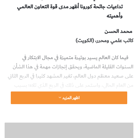
تداعيات جائحة كورونا أظهر مدى قوة التعاون العالمي
وأهميته
محمد الحسن
كاتب علمي ومحرر، (الكويت)
فيما كان العالم يسير بوتيرة متميزة في مجال الابتكار في
السنوات القليلة الماضية، ويحقق إنجازات مهمة في هذا الشأن
على صعيد معظم دول العالم، تغير المشهد كثيرا في الربع الثاني
من العام الحالي، واستمر على ذلك في الربع الذي تلاه؛ بسبب
جائحة كوفيد-19 التي أخذت تداعياتها تؤثر في جميع مجالات
اظهر المزيد
الحياة، وتدفع الدول والشركات إلى تغيير خططها واستراتيجياتها،
والتعايش مع الواقع الجديد، والاستعداد لما ستكون عليه الأمور
خلال الأشهر المقبلة.
ت
ل