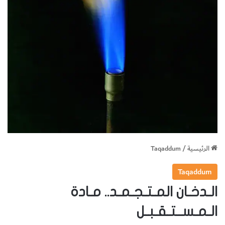
الرئيسية
/
Taqaddum
Taqaddum
الـدخـان المـتـجـمـد.. مـادة
الـمـســتـقـبـل