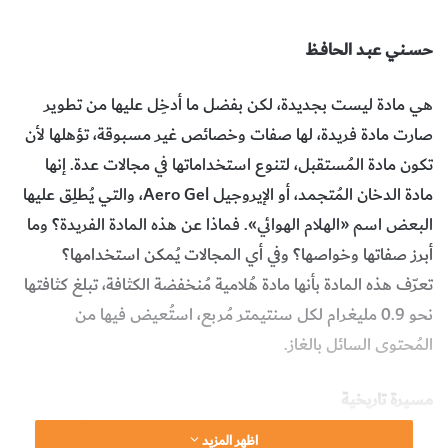
حســني عبـد الحافــظ
هي مادة ليست بجديدة، لكن بفضل ما أدخِل عليها من تطوير
صارت مادة فريدة، لها صفات وخصائص غير مسبوقة، تؤهلها لأن
تكون مادة المُستقبل، لتنوع استخداماتها في مجالات عدة. إنها
مادة الدخان المُتجمد، أو الإيروجيل Aero Gel، والتي يُطلِق عليها
البعض اسم «الهلام الهوائي». فماذا عن هذه المادة الفريدة؟ وما
أبرز صفاتها وخواصها؟ وفي أي المجالات يُمكن استخدامها؟
تعرّف هذه المادة بأنها مادة هُلامية مُنخفضة الكثافة، تبلغ كثافتها
نحو 0.9 مليغرام لكل سنتيمتر مُربع، استُعيض فيها من
المُحتوى السائل بالغاز.
مسيرة تاريخية
في أواخر العشرينيات من القرن الماضي تجادل عالمان أمريكيان،
اظهر المزيد