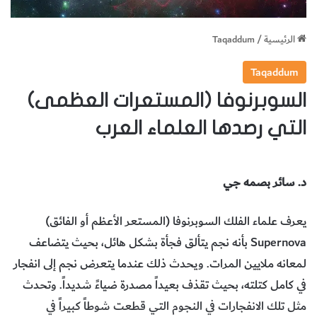
الرئيسية
/
Taqaddum
Taqaddum
السوبرنوفا (المستعرات العظمى)
التي رصدها العلماء العرب
د. سائر بصمه جي
يعرف علماء الفلك السوبرنوفا (المستعر الأعظم أو الفائق)
Supernova بأنه نجم يتألق فجأة بشكل هائل، بحيث يتضاعف
لمعانه ملايين المرات. ويحدث ذلك عندما يتعرض نجم إلى انفجار
في كامل كتلته، بحيث تقذف بعيداً مصدرة ضياءً شديداً. وتحدث
مثل تلك الانفجارات في النجوم التي قطعت شوطاً كبيراً في