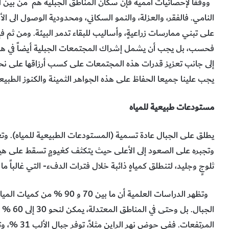
ووفقا لإحصائيات أممية فإن سكان المناطق الجبلية هم من بين الفئا
النامي. فالفقر، والعزلة، والنمو السكاني، ومحدودية الوصول الى ال
على تبني ممارسات زراعيةٍ، وأساليب للبقاء تدمر البيئة. ومن ثم فإن
فحسب، بل يجب أن يشمل إشراك المجتمعات الجبلية أيضاً في هذه ال
إلى جانب تعزيز قدرات هذه المجتمعات على كسب أرزاقها على نحو 
يجب علينا جميعا الحفاظ على هذه الجواهر الثمينة والكنوز الطبيعي
مستودعات طبيعية للمياه
يطلق على الجبال عادة تسمية (المستودعات الطبيعية للمياه). وتعت
وتجبره على الصعود إلى الأعلى حيث يتكثف كغيومٍ تسقط على هيئة
ثلوجٍ وجليد، لتنطلق كمياهٍ ذائبة خلال فترات الدفء- التي غالباً ما
وتظهر الدراسات العلمية أن ما بي
الجبال. 