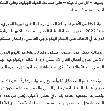
جميعاً – كل من ناحيته – على مساقط المياه الجبلية، وعلى السكان
آثارها المتصلة بالمياه.
سنة 2022 ستكون السنة الدولية للجبال المستدامة؛ بهدف زي
لدورها في الحفاظ على النظام الإيكولوجي العالمي، وضمان مستقب
13 من جدول أعمال القرن 21 بشأن (إدارة النظم 
المعني بالبيئة والتنمية الذي استضافته مدينة ريودي جانيرو البراز
وتحدد الأمم المتحدة أيامًا وأسابيع وسنوات وعقودًا معينة كم
تعزيز أهداف المنظمة من خلال الوعي والعمل. وعادة ما تكون دولة
وتصدرها الجمعية العامة بقرار. في بعض الأحيان ، يُعلن عن هذه ال
المتحدة، مثل اليونسكو، واليونيسيف، ومنظمة الأغذية والزراعة (فا