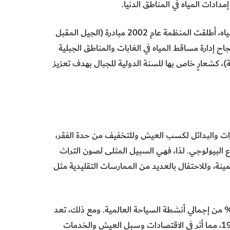
مدادات المياه في المناطق الدنيا.
وباعتباره جزءاً من عملها الرامي إلى تعزيز إدارة موارد الأراضي والمياه، أطلقت المنظمة عام 2002 مبادرة (الجيل المقبل
 إدارة مساقط المياه في الغابات والمناطق الجبلية
ة)، كشعارٍ خاص بها للسنة الدولية للجبال بهدف تعزيز
رات والبدائل لكسب العيش وللتخفيف من حدة الفقر،
وع البيولوجي. لذا، فهي السبيل المثلى لصون التراث
مينة، وللاحتفال بالعديد من الممارسات التقليدية مثل
ا لمنظمة (فاو) فإن السياحة الجبلية تمثل ما بين 15 و20 % من إجمالي أنشطة السياحة العالمية. ومع ذلك، تعد
السياحة أحد القطاعات الاقتصادية الأشد تضررًا من جائحة كوفيد-19، مما أثر في الاقتصادات وسبل العيش والخدمات