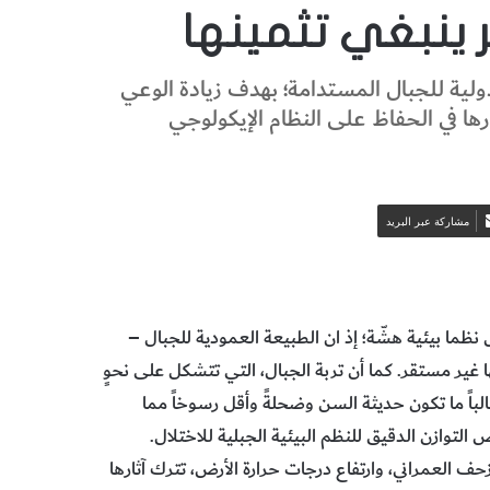
ر ينبغي تثمينها
 2022 ستكون السنة الدولية للجبال المستدامة؛ بهدف زيادة الوعي
ها في الحفاظ على النظام الإيكولوجي
مشاركة عبر البريد
ا بيئية هشّة؛ إذ ان الطبيعة العمودية للجبال –
ير مستقر. كما أن تربة الجبال، التي تتشكل على نحوٍ
الباً ما تكون حديثة السن وضحلةً وأقل رسوخاً مما
التوازن الدقيق للنظم البيئية الجبلية للاختلال.
زحف العمراني، وارتفاع درجات حرارة الأرض، تترك آثارها