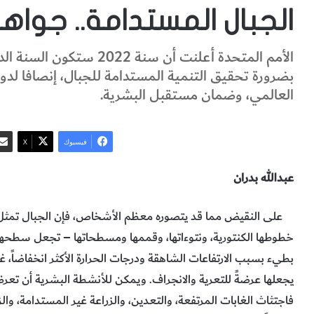
الجبال المستدامة.. جواه
الأمم المتحدة أعلنت أن سنة
بضرورة تحقيق التنمية المستدامة للجبال، إنصافا لدور
العالمي، وضمان مستقبل البشرية.
فيسبوك
‫X
عبدالله بدران
على النقيض مما قد يتصوره معظم الأشخاص، فإن الجبال تمثل نظم
خطوطها الكنتورية، ونتوءاتها، وقممها ومسطحاتها – تجعل سطحها غ
بطيء بسبب الارتفاعات الشاهقة ودرجات الحرارة الأكثر انخفاضاً، غ
يجعلها عرضةً للتعرية والانجراف. ويمكن للأنشطة البشرية أن تعرض 
فاجتثاث الغابات المرتفعة، والتعدين، والزراعة غير المستدامة، وال