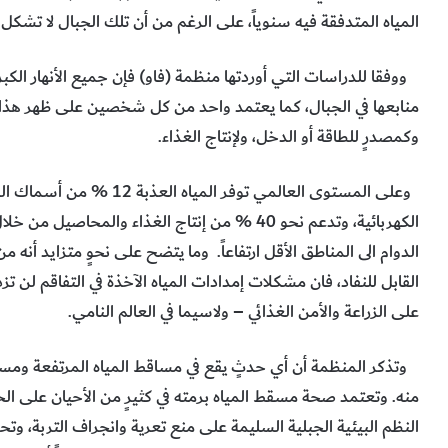
المياه المتدفقة فيه سنوياً، على الرغم من أن تلك الجبال لا تشكل إلا 11 % من مساحة أراضي ذلك ال
ووفقا للدراسات التي أوردتها منظمة (فاو) فإن جميع الأنهار الكبرى
منابعها في الجبال، كما يعتمد واحد من كل شخصين على ظهر هذا ا
وكمصدرٍ للطاقة أو الدخل، ولإنتاج الغذاء.
الكهربائية، وتدعم نحو 40 % من إنتاج الغذاء والمحا
الدوام الى المناطق الأقل ارتفاعاً. وما يتضح على نحوٍ متزايد أنه من 
القابل للنفاد، فان مشكلات إمدادات المياه الآخذة في التفاقم لن تزد
على الزراعة والأمن الغذائي – ولاسيما في العالم النامي.
وتذكر المنظمة أن أي حدثٍ يقع في مساقط المياه المرتفعة ومستج
منه. وتعتمد صحة مسقط المياه برمته في كثيرٍ من الأحيان على الح
النظم البيئية الجبلية السليمة على منع تعرية وانجراف التربة، وت