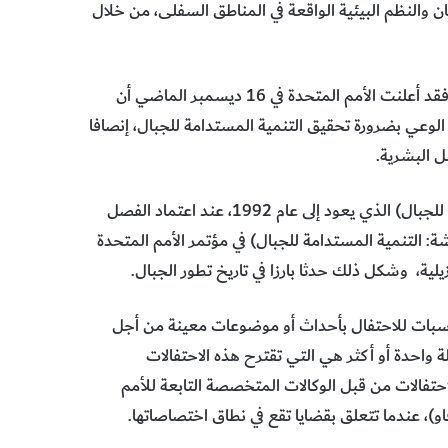
 والنظم البيئية الواقعة في المناطق السفلى، من خلال
وانطلاقا من الأهمية البالغة للجبال، وحفاظا على دورها الحيوي، فقد أعلنت الأمم المتحدة في 16 ديسمبر الماضي أن
ادة الوعي بضرورة تحقيق التنمية المستدامة للجبال، إنصافا
ل البشرية.
وهناك حدث أممي سنوي مستمر منذ 30 عاما هو (اليوم الدولي للجبال) الذي يعود إلى عام 1992، عند اعتماد الفصل
الإيكولوجية الهشة: التنمية المستدامة للجبال) في مؤتمر الأمم المتحدة
يلية، وشكل ذلك حدثا بارزا في تاريخ تطور الجبال.
ناسبات للاحتفال بأحداث أو موضوعات معينة من أجل
 واحدة أو أكثر هي التي تقترح هذه الاحتفالات
احتفالات من قبل الوكالات المتخصصة التابعة للأمم
و)، عندما تتعلق بقضايا تقع في نطاق اختصاصاتها.