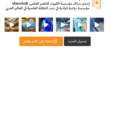
إحدى مراكز مؤسسة الكويت للتقدم العلمي
@kfasinfo
مؤسسة ريادية قيادية في نشر الثقافة العلمية في العالم العربي
ت للتقدم العلمي
ثقافة ووزير الدولة لشؤون الش
من الأعماق نكتشف ومن الكتب نتعلّم
⁨ رجعنا! ما كنّا بعيد! مجهزين لكم كل جديد!⁩
تحميل المزيد
تابعنا على الانستقرام