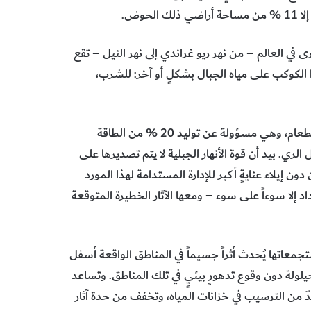
حوض.
 في العالم – من نهر ريو غراندي إلى نهر النيل – تقع
لكوكب على مياه الجبال بشكلٍ أو آخر: للشرب،
وعلى المستوى العالمي توفر المياه العذبة 12 % من أسماك الطعام، وهي مسؤولة عن توليد 20 % من الطاقة
صيل من خلال الري. بيد أن قوة الأنهار الجبلية لا يتم تصديرها على
دون إيلاء عنايةٍ أكبر للإدارة المستدامة لهذا المورد
اد إلا سوءاً على سوء – ومعها الآثار الخطيرة المتوقعة
معاتها يُحدث أثراً جسيماً في المناطق الواقعة أسفل
يلولة دون وقوع تدهورٍ بيئيٍ في تلك المناطق. وتساعد
حدّ من الترسيب في خزانات المياه، وتخفف من حدة آثار