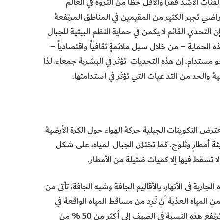
ت الأشد فقراً والأقل حظاً من الثروة في العالم
أراضي تجبر الكثير من المقيمين في المناطق المرتفعة
 التحدي القائم لا يكمن في حماية النظم البيئية للجبال
حماية – من خلال سبل ملائمةٍ ثقافياً واقتصادياً –
مستدام. إن هذه التحديات تؤثر في البشرية جمعاء، لذا
ة والحد من التداعيات التي تؤثر في استدامتها.
رض التكوينات الجبلية حركة الهواء حول الكرة الأرضية
 أمطارٍ وثلوج. كما تختزن الجبال المياه، على شكل
 لا تسقط فيها إلا كميات ضئيلة من الأمطار.
ن 70 و 90 % من كميات المياه الجارية في الأنهار، بالأقاليم الجافة وشبه الجافة، تأتي من
بل وحتى في المناطق المعتدلة، يمكن لنحو 30 إلى 60 % من المياه العذبة أن تَرِد من مساقط المياه الواقعة في
المرتفعات. ففي حوض نهر الراين مثلاً، توفر جبال الألب 31 %، وترتفع هذه النسبة في الصيف إلى أكثر من 50 % من