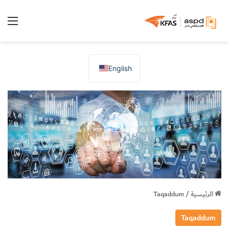
الق
English
الرئيسية
/
Taqaddum
Taqaddum