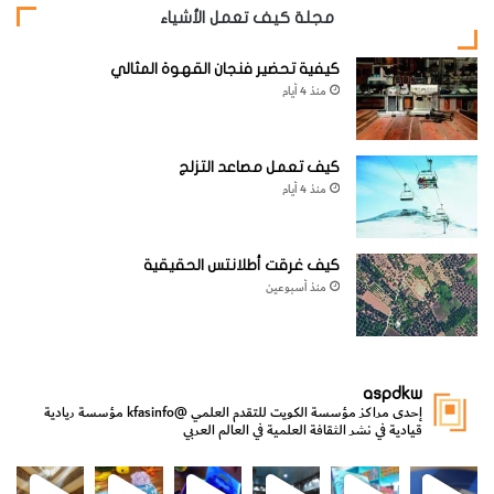
مجلة كيف تعمل الأشياء
كيفية تحضير فنجان القهوة المثالي
منذ 4 أيام
كيف تعمل مصاعد التزلج
منذ 4 أيام
كيف غرقت أطلانتس الحقيقية
منذ أسبوعين
aspdkw
إحدى مراكز مؤسسة الكويت للتقدم العلمي
@kfasinfo
مؤسسة ريادية
قيادية في نشر الثقافة العلمية في العالم العربي
مي
الدولة لشؤون الش
من الأعماق نكتشف ومن الكتب نتعلّم
⁨ رجعنا! ما كنّا بعيد! مجهزين لكم كل جديد!⁩