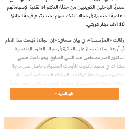
سنويًّا للباحثين الكويتيين من حمَلَة الدكتوراه؛ تقديرًا لإسهاماتهم
العلمية المتميزة في مجالات تخصصهم؛ حيث تبلغ قيمة الجائزة
10 آلاف دينار كويتي.
وقالت «المؤسسة»، في بيان صحافي: «إن الجائزة مُنِحت هذا العام
في أربعة مجالات وحاز على الجائزة في مجال العلوم الهندسية،
الدكتور ناصر مصطفى عبد النبي الصايغ، وهو باحث علمي
مشارك في معهد الكويت للأبحاث العلمية، وحاصل على درجة
الدكتوراه من جامعة كرانفيلد بالمملكة المتحدة، و مُنحت له
الجائزة لبحوثه التطبيقية في مجالات الهندسة، والتي تقدم حلولًا
علمية مبتكرة لمواجهة التحديات الفنية في قطاعات متعددة».
اظهر المزيد
أما في مجال العلوم الطبية والطبية المساعدة، فقد مُنحِت الجائزة
للدكتور علي حسين منصور ذياب، وهو أستاذ مشارك في قسم
م
طب المجتمع والعلوم السلوكية بكلية الطب في جامعة الكويت،
ؤ