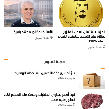
ة
الشباب، وتشجيعهم على الإبداع والتميز في مجالات البحث
ا
العلمي المختلفة.
ل
ك
و
ي
website_taqadom
العدد أكتوبر - ديسمبر 2025
المؤسسة تعلن أسماء الفائزين
الأستاذ الدكتور محمّد بامية
ت
بجائزة جابر الأحمد للباحثين الشباب
منذ 4 أسابيع
ف
جائزة جابر الأحمد للباحثين الشباب
جوائز
للعام 2025
ي
منذ 4 أسابيع
د
و
ر
مجلة العلوم
ت
ه
سرُّ تحسين دقة التخمين باستخدام الرياضيات
ا
يوليو 2, 2026
ا
ل
ـ
لون أحمر يساوي المليارات ويبحث عنه الجميع لكن
4
العثور عليه صعب
3
يوليو 2, 2026
ل