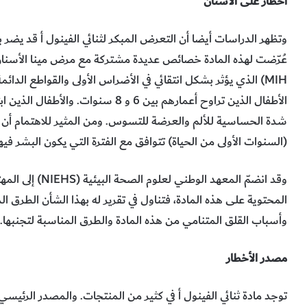
أخطار على الأسنان
وتظهر الدراسات أيضا أن التعرض المبكر لثنائي الفينول أ قد يضر ب
عُرّضت لهذه المادة خصائص عديدة مشتركة مع مرض مينا الأسنا
الأطفال الذين تراوح أعمارهم بين 6 و 8 
شدة الحساسية للألم والعرضة للتسوس. ومن المثير للاهتمام أن نل
(السنوات الأولى من الحياة) تتوافق مع الفترة التي يكون البشر فيها
وقد انضمّ المعهد
المحتوية على هذه المادة، فتناول في تقرير له بهذا الشأن الطرق ال
وأسباب القلق المتنامي من هذه المادة والطرق المناسبة لتجنبها.
مصدر الأخطار
توجد مادة ثنائي الفينول أ في كثير من المنتجات. والمصدر الرئي