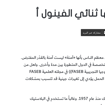
ا ثنائي الفينول أ
مشاركة عبر البريد
عظم النـــاس بأنها «آمنة» ليست آمنة بالقدْر المفترض.
تخصصة في الدول المتطورة بين مدة وأخرى. ولعل من
أحدث هذه الأبحاث دراسة نشرها اتحاد الجمعيات الأمريكية للبيولوجيا التجريبية FASEB)) في مجلته العلمية FASEB
لتعرّض لثنائي الفينول أ “BPA” خلال فترة الحمل يؤدي إلى تغيرات جينية قد تتسبب بمشكلات
وثنائي الفينول أ مادة كيميائية صناعية تستخدم في صناعة البلاستيك منذ عام 1957. وغالباً ما تستخدم في البلاستيك