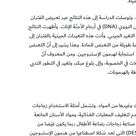
ياه.
. وتوصلت الدراسة إلى هذه النتائج عبر تعريض الفئران
الجنينية لمادة (BPA) خلال فترة الحمل و دراسة الجينات والحمض النووي (DNA) في أرحام الأجنّة الإناث. وأظهرت النتائج
غير الجيني. وأدت هذه التغيرات الجينية بالفئران إلى
رة طويلة من التعرض للمادة. وهذا يشير إلى أنّ التعرض
يكون لديه فرط استجابة لهرمون الإستروجين. ومن المعروف أنّ
ي الخصوبة، وإلى بلوغ مبكر، وتغير في التطور الثديي
ة بالهرمونات.
ك وغيرها من المواد. وتشمل أمثلة الاستخدام زجاجات
م لتغليف المعلبات الغذائية، ومواد الأسنان المانعة
 صناعة زجاجات رضاعة الأطفال ربما يكون غيْضا من
فيْض، ويستذكرون بهذا الصدد مادة ثنائي إيثيل ستيلبوستيرول (DES) التي تعد شكلا اصطناعيا من هرمون الإستروجين