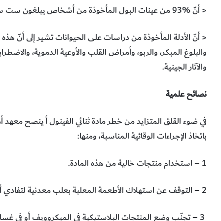
< أنّ %93 من عينات البول المأخوذة من أشخاص يبلغون ست سنوات فأكثر أظهرت وجود مستويات من المادة لديهم.
< أنّ الأدلة المأخوذة من دراسات على الحيوانات تشير إلى أنّ هذه
والبلوغ المبكر، والربو، وأمراض القلب والأوعية الدموية، والاضطراب
والآثار الجينية.
نصائح علمية
في ضوء القلق المتزايد من خطر مادة ثنائي الفينول أ ينصح معهد
باتخاذ الإجراءات الوقائية المناسبة، ومنها:
1 – استخدام منتجات خالية من هذه المادة.
2 – التوقف عن استهلاك الأطعمة المعلبة بعلب معدنية لتفادي أخطار المادة.
3 – تجنّب وضع المنتجات البلاستيكية في الميكروويف أو في غسا