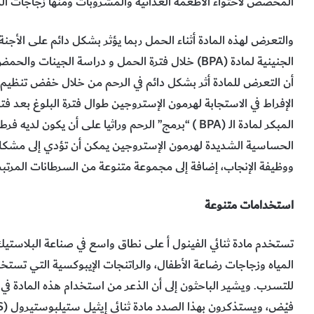
المخصص لاحتواء الأطعمة الغذائية والمشروبات ومنها زجاجات الم
والتعرض لهذه المادة أثناء الحمل ربما يؤثر بشكل دائم على الأجنة
أن التعرض للمادة أثر بشكل دائم في الرحم من خلال خفض تنظيم الت
الإفراط في الاستجابة لهرمون الإستروجين طوال فترة البلوغ بعد فت
المبكر لمادة الـ (BPA ) “برمج” الرحم وراثيا على أن 
الحساسية الشديدة لهرمون الإستروجين يمكن أن تؤدي إلى مشكلات ف
ووظيفة الإنجاب، إضافة إلى مجموعة متنوعة من السرطانات المرتبط
استخدامات متنوعة
تستخدم مادة ثنائي الفينول أ على نطاق واسع في صناعة البلاستي
المياه وزجاجات رضاعة الأطفال، والراتنجات الإيبوكسية التي تستخد
للتسرب. ويشير الباحثون إلى أن الذعر من استخدام هذه المادة في