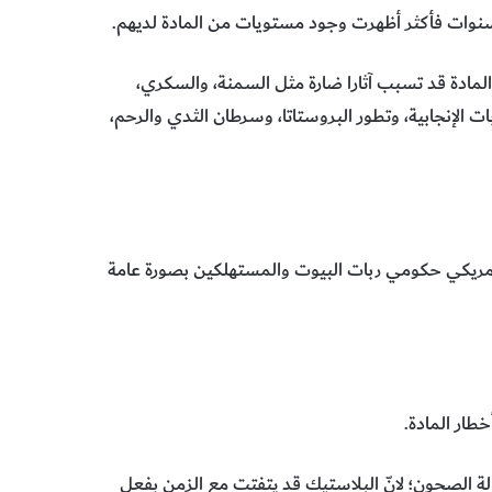
 المادة قد تسبب آثارا ضارة مثل السمنة، والسكري،
ات الإنجابية، وتطور البروستاتا، وسرطان الثدي والرحم،
 أمريكي حكومي ربات البيوت والمستهلكين بصورة عامة
لة الصحون؛ لانّ البلاستيك قد يتفتت مع الزمن بفعل