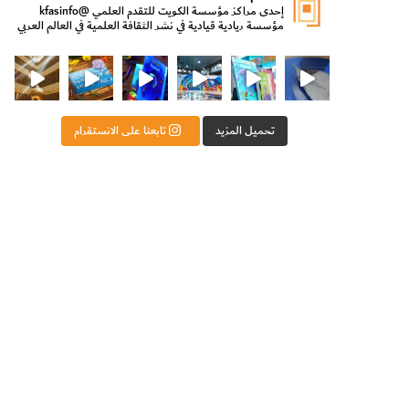
إحدى مراكز مؤسسة الكويت للتقدم العلمي
@kfasinfo
مؤسسة ريادية قيادية في نشر الثقافة العلمية في العالم العربي
ت للتقدم العلمي
ثقافة ووزير الدولة لشؤون الش
من الأعماق نكتشف ومن الكتب نتعلّم
⁨ رجعنا! ما كنّا بعيد! مجهزين لكم كل جديد!⁩
تحميل المزيد
تابعنا على الانستقرام