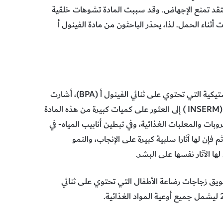
عامي 1940 و 1971 لأنها كما كان يُعتقد تمنع الإجهاض. وقد سببت المادة تشوهات خلقية
أثناء الحمل. لذا، يحذر الباحثون من مادة الفينول أ
وفي سياق الأضرار المحتملة من استخدام الإنسان للمنتجات البلاستيكية التي تحتوي على ثنائي الفينول أ (BPA)، أشارت
دراسة علميّة صادرة عن المعهد الفرنسي للصحة والبحوث الطبية (INSERM ) إلى العثور على كميات كبيرة من هذه المادة
ات والمعلبات الغذائية، وفي تبطين أنابيب المياه- في
فإن لها آثارا سلبية كبيرة على الإنجاب، والنمو
ها الآثار نفسها على البشر.
ير 2011 حظرا على تصنيع وتسويق زجاجات رضاعة الأطفال التي تحتوي على ثنائي