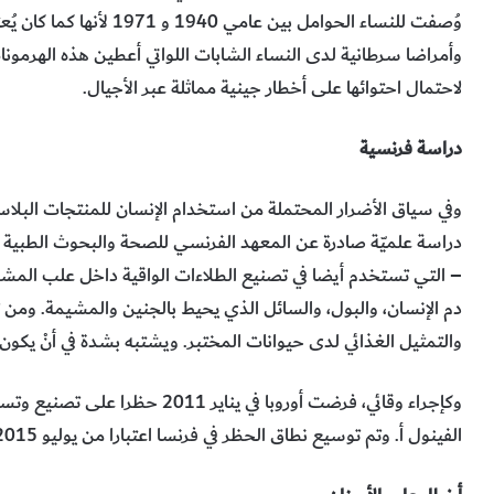
وُصفت للنساء الحوامل بين 
وأمراضا سرطانية لدى النساء الشابات اللواتي أعطين هذه الهرمونات 
لاحتمال احتوائها على أخطار جينية مماثلة عبر الأجيال.
دراسة فرنسية
– التي تستخدم أيضا في تصنيع الطلاءات الواقية داخل علب المشروب
دم الإنسان، والبول، والسائل الذي يحيط بالجنين والمشيمة. ومن ثم 
والتمثيل الغذائي لدى حيوانات المختبر. ويشتبه بشدة في أنْ يكون ل
وكإجراء وقائي، فرضت أوروبا في ينا
الفينول أ. وتم توسيع نطاق الحظر في فرنسا اعتبارا من يوليو 2015 ليشمل جميع أوعية المواد الغذائية.