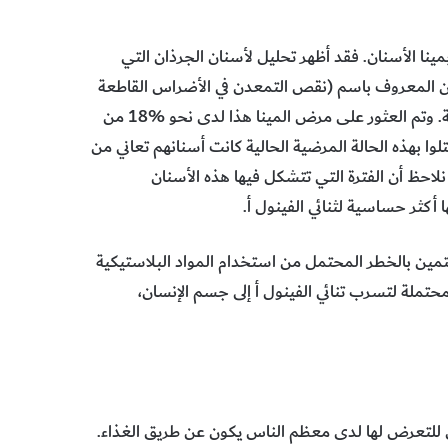
مينا الأسنان. فقد أظهر تحليل لأسنان الجرذان التي
ن المعروف باسم (نقص التمعدن في الأضراس القاطعة
MIH) الذي يؤثر بشكل انتقائي في الأضراس الأولى والقواطع الدائمة. وتم العثور على مرض المينا هذا لدى نحو %18 من
سنوات. والأطفال الذين ابتلوا بهذه الحالة المرضية الحالية كانت أسنانهم تعاني من
احظ أن الفترة التي تتشكل فيها هذه الأسنان
 أكثر حساسية لثنائي الفينول أ.
 الوطني لعلوم الصحة البيئية (NIEHS) إلى المهتمين بالخطر المحتمل من استخدام المواد البلاستيكية
محتملة لتسرب تنائي الفينول أ إلى جسم الإنسان،
سي للتعرض لها لدى معظم الناس يكون عن طريق الغذاء.