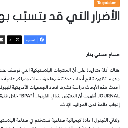
Taqaddum
الأضرار التي قد يتسبّب به
فيسبوك
‫X
حسام حسني بدار
هناك أدلة متزايدة على أنّ المنتجات البلاستيكية التي توصف عند م
وهو ما تظهره نتائج أبحاث عدة تنشرها مؤسسات ومراكز علمية م
JOURNAL أظهرت أنّ ا
إنجاب دائمة لدى المواليد الإناث.