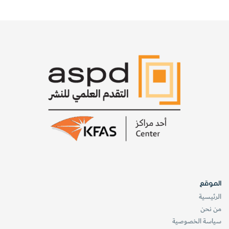
بهذا الإنجاز، تؤكد الكويت قدرتها على قيادة ثورة الطب الرقمي في
المنطقة والعالم، عبر بنية تحتية رقمية متطورة، وعقول وطنية
قادرة على الجمع بين العلم والابتكار والتطبيق العملي.
إنه إنجاز يفتح الآفاق أمام استخدامات أوسع للروبوتات الطبية،
والذكاء الاصطناعي، والاتصالات فائقة السرعة في خدمة الإنسان؛
ليبقى الإنسان هو الهدف والغاية في كل تطور علمي وتقني.
website_taqadom
العدد يناير - مارس 2026
مشاريع
الموقع
الرئيسية
من نحن
سياسة الخصوصية