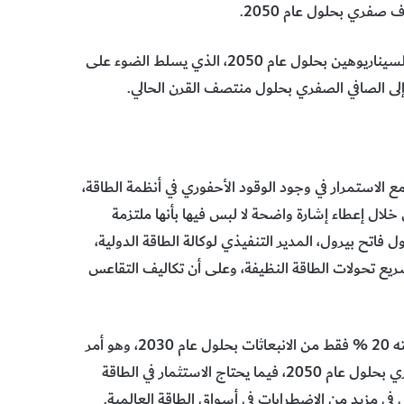
صفري بحلول عام 2050.
ويكشف التقرير عن الاختلافات الكبيرة بين النتائج المحتملة في السيناريوهين بحلول عام 2050، الذي يسلط الضوء على
ول إلى الصافي الصفري بحلول منتصف القرن الحالي.
 الاستمرار في وجود الوقود الأحفوري في أنظمة الطاقة،
يتعين على الحكومات حل هذا الأمر في مؤتمر COP26 من خلال إعطاء إشارة واضحة لا لبس فيها بأنها ملتزمة
 فاتح بيرول، المدير التنفيذي لوكالة الطاقة الدولية،
ع تحولات الطاقة النظيفة، وعلى أن تكاليف التقاعس
ووفقا لبيرول فإن “تعهدات المناخ اليوم ستؤدي إلى خفض نسبته 20 % فقط من الانبعاثات بحلول عام 2030، وهو أمر
ضروري لوضع العالم على الطريق الصحيح نحو تحقيق صاف صفري بحلول عام 2050، فيما يحتاج الاستثمار في الطاقة
ل في مزيد من الاضطرابات في أسواق الطاقة العالمية.