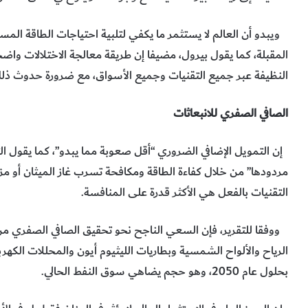
ويبدو أن العالم لا يستثمر ما يكفي لتلبية احتياجات الطاقة المست
المقبلة، كما يقول بيرول، مضيفا إن طريقة معالجة الاختلالات واض
النظيفة عبر جميع التقنيات وجميع الأسواق، مع ضرورة حدوث ذل
الصافي الصفري للانبعاثات
مردودها” من خلال كفاءة الطاقة ومكافحة تسرب غاز الميثان أو مزار
التقنيات بالفعل هي الأكثر قدرة على المنافسة.
ووفقا للتقرير، فإن السعي الناجح نحو تحقيق الصافي الصفري من ا
الرياح والألواح الشمسية وبطاريات الليثيوم أيون والمحللات الكهربائ
بحلول عام 2050، وهو حجم يضاهي سوق النفط الحالي.