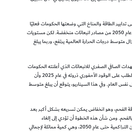
تدابير الطاقة والمناخ التي وضعتها الحكومات فعليًا
حتى الآن، يُلبى فيها تقريباً صافي النمو في الطلب على الطاقة حتى عام 2050 من مصادر انبعاثات منخفضة. لكن مستويات
يزال متوسط درجات الحرارة العالمية يرتفع، وربما يبلغ
هدات الصافي الصفري للانبعاثات الذي أعلنته الحكومات
ينفذ بشكل كامل حسب الخطة الزمنية المحددة، ويُتوقع أن يبلغ الطلب على الوقود الأحفوري ذروته في عام 2025 وأن
اني أكسيد الكربون العالمية بنسبة 40 % بحلول نفس العام. وفي هذا السيناريو، يتوقع أن يبلغ متوسط
اقة الفحم، وهو انخفاض يمكن تسريعه بشكل أكبر بعد
بالفحم. ومن شأن هذه الخطوة أن تؤدي إلى إلغاء
مشروعات توفر نحو 20 بليون طن من انبعاثات ثاني أكسيد الكربون التراكمية حتى عام 2050، وهي كمية مماثلة لإجمالي