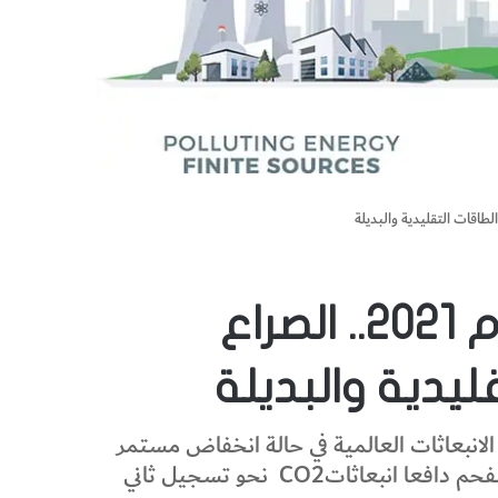
آفاق الطاقة العالمية لعام 2021.. الصراع
ليدية والبديلة
لانبعاثات العالمية في حالة انخفاض مستمر
للوصول إلى صاف صفري لها، في حين ينمو استهلاك الفحم دافعا انبعاثاتCO2 نحو تسجيل ثاني