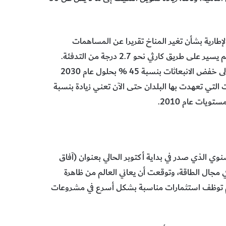
إطارية بشأن تغير المناخ تقريرا عن المساهمات
المحددة وطنياً لجميع الأطراف في اتفاق باريس، محذرة من أن العالم يسير على طريق كارثي نحو 2.7 درجة من التدفئة.
وقالت إنه للحد من ارتفاع درجة الحرارة إلى 1.5 درجة، هناك حاجة إلى خفض الانبعاثات بنسبة 45 % بحلول عام 2030
 التي تعهدت بها البلدان حتى الآن تعني زيادة بنسبة
وي الذي صدر في بداية أكتوبر الحالي بعنوان (آفاق
لبطء الشديد في مجال الطاقة، وتوقعت أن يعاني العالم من ظاهرة
 لم توظف استثمارات مناسبة بشكل أسرع في مشروعات