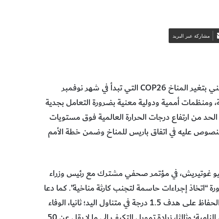
مشاركة عبر البريد
قبل أن تنطلق الدورة السادسة والعشرون لمؤتمر الأطراف المعني بتغير المناخ COP26 التي تبدأ في شهر نوفمبر
 ومنظمات أممية ودولية معنية بضرورة التعامل بجدية
الحد من ارتفاع درجات الحرارة العالمية فوق مستويات
 درجة مئوية، على النحو المنصوص عليه في اتفاق باريس للمناخ وضمن خطة الأمم
ونيو غوتيريش، في مؤتمر صحفي مشترك مع رئيس وزراء
ة “اتخاذ إجراءات حاسمة لتجنب كارثة مناخية”. كما دعا
الدول الأعضاء في الأمم المتحدة إلى العمل على ثلاث جبهات: أولاً، الحفاظ على هدف 1.5 درجة في متناول اليد؛ ثانيا، الوفاء
بالمبلغ المقدر بـ 100 بليون دولار سنويا للعمل المناخي في البلدان النامية؛ وثالثا، زيادة تمويل التكيف إلى ما لا يقل عن 50