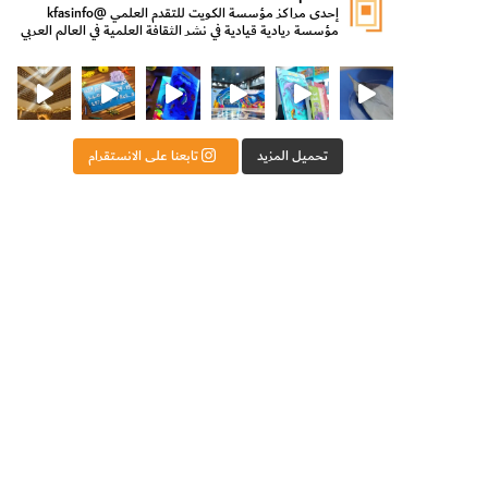
إحدى مراكز مؤسسة الكويت للتقدم العلمي
@kfasinfo
مؤسسة ريادية قيادية في نشر الثقافة العلمية في العالم العربي
ت للتقدم العلمي
ثقافة ووزير الدولة لشؤون الش
من الأعماق نكتشف ومن الكتب نتعلّم
⁨ رجعنا! ما كنّا بعيد! مجهزين لكم كل جديد!⁩
تحميل المزيد
تابعنا على الانستقرام