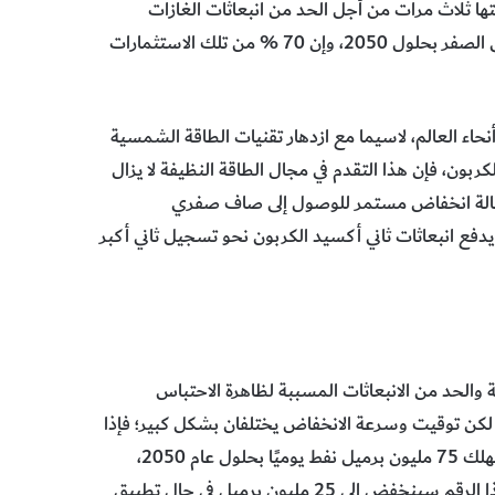
ها ثلاث مرات من أجل الحد من انبعاثات الغازات
المسببة للاحتباس الحراري بحلول 2030، والوصول بالانبعاثات إلى الصفر بحلول 2050، وإن 70 % من تلك الاستثمارات
حاء العالم، لاسيما مع ازدهار تقنيات الطاقة الشمسية
ربون، فإن هذا التقدم في مجال الطاقة النظيفة لا يزال
 في حالة انخفاض مستمر للوصول إلى صاف صفري
يدفع انبعاثات ثاني أكسيد الكربون نحو تسجيل ثاني أكبر
والحد من الانبعاثات المسببة لظاهرة الاحتباس
لكن توقيت وسرعة الانخفاض يختلفان بشكل كبير؛ فإذا
تم الوفاء بجميع تعهدات المناخ المعلنة حاليا، فسيظل العالم يستهلك 75 مليون برميل نفط يوميًا بحلول عام 2050،
مسجلاً انخفاضاً من نحو 100 مليون برميل تستهلك اليوم. لكن هذا الرقم سينخفض إلى 25 مليون برميل في حال تطبيق