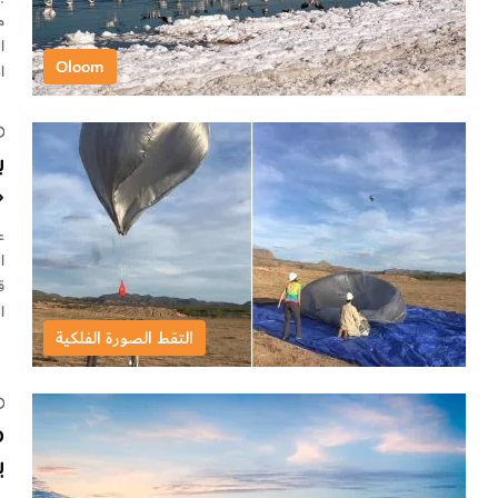
Oloom
ا
ب
«
ا
المجا
التقط الصورة الفلكية
م
ي