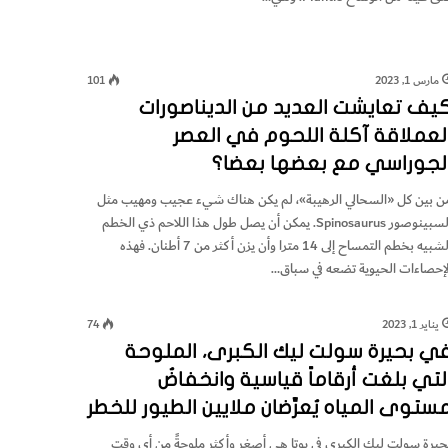
مارس 1, 2023
101
يف تعايشت العديد من الديناصورات
لعملاقة آكلة اللحوم في العصر
لجوراسي مع بعضها بعضا؟
ن بين كل «السحالي الرهيبة»، لم يكن هناك شيء عجيب ومهيب مثل
السبينوصور Spinosaurus. يمكن أن يصل طول هذا اللاحم ذي الخطم
الشبيه بخطم التمساح إلى 14 مترا وأن يزن أكثر من 7 أطنان. فهذه
لإحصاءات الحيوية تضعه في سباق…
يناير 1, 2023
74
ي بحيرة سولت ليك الكبرى، الملوحة
لتي بلغت أرقاماً قياسية وانخفاضُ
ستوى المياه يُعرِّضان ملايين الطيور للخطر
حيرة سولت ليك الكبرى في يوتا هي أصغر وأكثر ملوحةً من أي وقت