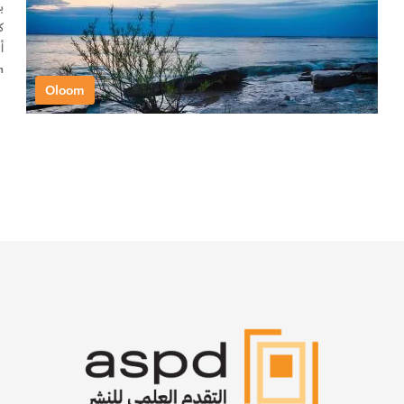
ب
ك
oom
Oloom