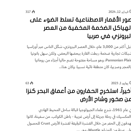
فبراير 12, 2024
317
ور الأقمار الاصطناعية تسلط الضوء على
لهياكل الضخمة المخفية من العصر
لبرونزي في صربيا
قبل أكثر من 3,000 عام، خلال العصر البرونزي، شكّـل الناس عبر أوراسيا
بكات تجارية ضخمة ربطت القارة ببعضها البعض. ولكن سهل بانونيا
Pannonian Plain، وهو مساحة مفتوحة تضم حاليا أجزاء من رومانيا
المجر وصربيا، كان منطقة نائية نسبيا. وكان هذا…
يوليو 1, 2023
63
خيراً، استخرج الحفارون من أعماق البحر كنزا
ن صخور وشاح الأرض
في عام 1961، شرع علماء الجيولوجيا قبالة ساحل المحيط الهادي
المكسيك في رحلة جريئة إلى أرض غريبة - باطن الكوكب. من سفينة، كانوا
يهدفون إلى الحفر من خلال القشرة الرقيقة لقشرة الأرض Crust للحصول
ى عينة من الوشاح Mantle، وهي…