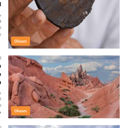
ا
ق
ا
ت
Oloom
ه
ح
ف
ا
ا
Oloom
ama