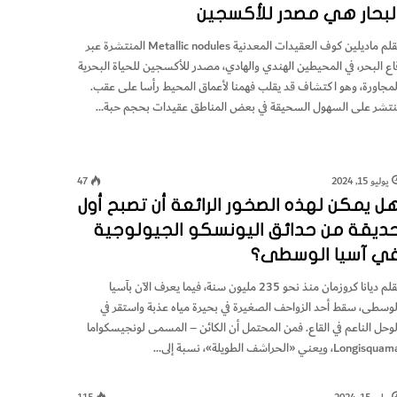
لبحار هي مصدر للأكسجين
بقلم ماديلين كوف العقيدات المعدنية Metallic nodules المنتشرة عبر
اع البحر، في المحيطين الهندي والهادي، مصدر للأكسجين للحياة البحرية
لمجاورة، وهو اكتشاف قد يقلب فهمنا لأعماق المحيط رأسا على عقب.
نتشر على السهول السحيقة في بعض المناطق عقيدات بحجم حبة…
يوليو 15, 2024
47
ل يمكن لهذه الصخور الرائعة أن تصبح أول
ديقة من حدائق اليونسكو الجيولوجية
ي آسيا الوسطى؟
بقلم ديانا كروزمان منذ نحو 235 مليون سنة، فيما يعرف الآن بآسيا
لوسطى، سقط أحد الزواحف الصغيرة في بحيرة مياه عذبة واستقر في
لوحل الناعم في القاع. فمن المحتمل أن الكائن – المسمى لونجيسكواما
Longisqu، ويعني «الحراشف الطويلة»، نسبة إلى…