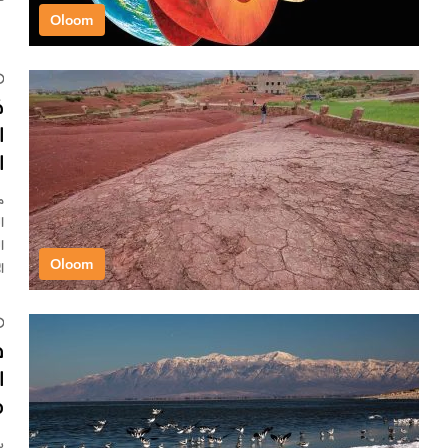
Oloom
ك
ا
ا
م
Oloom
ا
ف
ا
م
ب