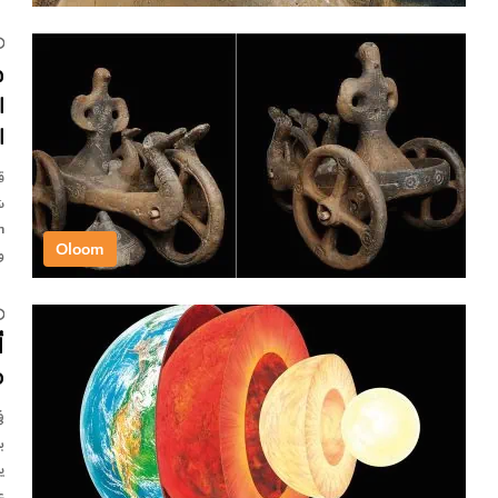
ص
ا
ا
ش
Oloom
و
أ
م
ب
عل