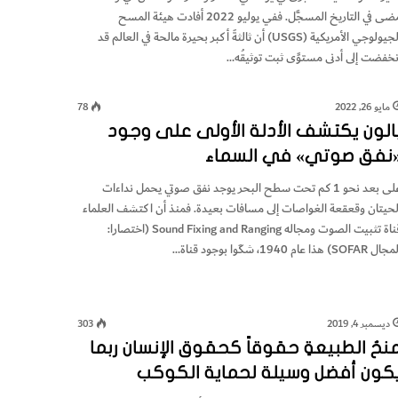
مضى في التاريخ المسجَّل. ففي يوليو 2022 أفادت هيئة المسح
الجيولوجي الأمريكية (USGS) أن ثالثةَ أكبر بحيرة مالحة في العالم قد
نخفضت إلى أدنى مستوًى ثبت توثيقُه…
مايو 26, 2022
78
الون يكتشف الأدلة الأولى على وجود
نفق صوتي» في السماء
على بعد نحو 1 كم تحت سطح البحر يوجد نفق صوتي يحمل نداءات
لحيتان وقعقعة الغواصات إلى مسافات بعيدة. فمنذ أن اكتشف العلماء
قناة تثبيت الصوت ومجاله Sound Fixing and Ranging (اختصارا:
ل SOFAR) هذا عام 1940، شكَوا بوجود قناة…
ديسمبر 4, 2019
303
نحُ الطبيعةِ حقوقاً كحقوق الإنسان ربما
كون أفضل وسيلة لحماية الكوكب