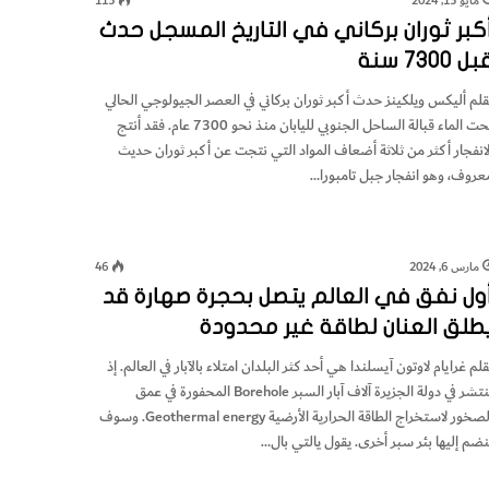
مايو 15, 2024
115
كبر ثوران بركاني في التاريخ المسجل حدث
ل 7300 سنة
قلم أليكس ويلكينز حدث أكبر ثوران بركاني في العصر الجيولوجي الحالي
تحت الماء قبالة الساحل الجنوبي لليابان منذ نحو 7300 عام. فقد أنتج
لانفجار أكثر من ثلاثة أضعاف المواد التي نتجت عن أكبر ثوران حديث
عروف، وهو انفجار جبل تامبورا…
مارس 6, 2024
46
ول نفق في العالم يتصل بحجرة صهارة قد
طلق العنان لطاقة غير محدودة
قلم غرايام لاوتون آيسلندا هي أحد كثر البلدان امتلاء بالآبار في العالم. إذ
تنتشر في دولة الجزيرة آلاف آبار السبر Borehole المحفورة في عمق
الصخور لاستخراج الطاقة الحرارية الأرضية Geothermal energy. وسوف
نضم إليها بئر سبر أخرى. يقول يالتي بال…