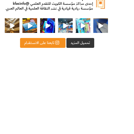
إحدى مراكز مؤسسة الكويت للتقدم العلمي
@kfasinfo
مؤسسة ريادية قيادية في نشر الثقافة العلمية في العالم العربي
ت للتقدم العلمي
ثقافة ووزير الدولة لشؤون الش
من الأعماق نكتشف ومن الكتب نتعلّم
⁨ رجعنا! ما كنّا بعيد! مجهزين لكم كل جديد!⁩
تحميل المزيد
تابعنا على الانستقرام