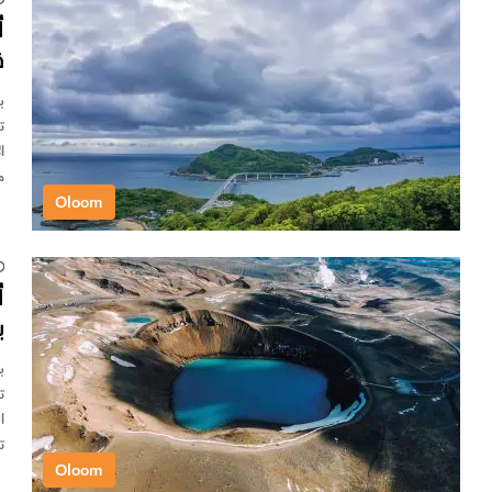
أ
قب
ب
ا
م
Oloom
أ
ي
ب
ت
Oloom