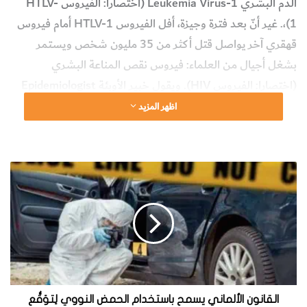
الدم البشري Leukemia Virus-1 (اختصارا: الفيروس HTLV-
1)،. غير أنّ بعد فترة وجيزة، أفل الفيروس HTLV-1 أمام فيروس
قهقري آخر يواصل قتل أكثر من 35 مليون شخص ويستمر
بشغل أجيال من العلماء: فيروس نقص المناعة البشري
(اختصارا: الفيروس HIV). ويقول خبير الأوبئة Epidemiologist
أنطوان غيسين Antoine Gessain من معهد باستور Pasteur
اظهر المزيد
Institute في باريس: “إذا كنت تعمل على الفيروسات القهقرية،
فستُحوّل عملك إلى فيروس نقص المناعة البشري.”
ا
ولكن في رسالة مفتوحة بتاريخ 10 مايو [2018] إلى مدير عام
ل
ق
منظمة الصحة العالمية World Health Organization (اختصارا:
ا
المنظمة WHO)، فإن تيدروس أدانوم غبريسوس Tedros
ن
و
Adhanom Ghebreyesus، وغالو و 59 آخرين من علماء
ن
الفيروسات وعلماء الأوبئة ومناصري المرضى، يدعون إلى جهد
ا
ل
عالمي للقضاء على الفيروس HTLV-1، الذي يصيب الملايين
أ
القانون الألماني يسمح باستخدام الحمض النووي لِتوَقُّع