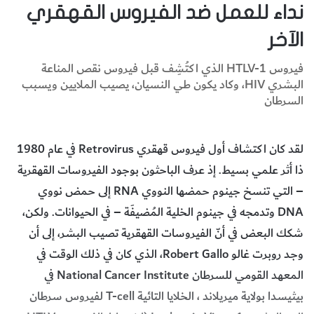
نداء للعمل ضد الفيروس القهقري
الآخر
فيروس HTLV-1 الذي اكتُشِف قبل فيروس نقص المناعة
البشري HIV، وكاد يكون طي النسيان، يصيب الملايين ويسبب
السرطان
لقد كان اكتشاف أول فيروس قهقري Retrovirus في عام 1980
ذا أثر علمي بسيط. إذ عرف الباحثون بوجود الفيروسات القهقرية
– التي تنسخ جينوم حمضها النووي RNA إلى حمض نووي
DNA وتدمجه في جينوم الخلية المُضيفَة – في الحيوانات. ولكن،
شكك البعض في أنّ الفيروسات القهقرية تصيب البشر، إلى أن
وجد روبرت غالو Robert Gallo، الذي كان في ذلك الوقت في
المعهد القومي للسرطان National Cancer Institute في
بيثيسدا بولاية ميريلاند ، الخلايا التائية T-cell لفيروس سرطان