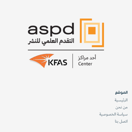
يسبب متلازمة جديدة غامضة تدعى الإيدز AIDS. والفهم الأفضل
اليوم للخصائص المسرطنة القوية للفيروس HTLV1 قد تقود
الباحثين إلى رؤى جديدة حول السرطان، كما يقول غالو.
website_oloom
الطب وصحة
العلوم التطبيقية
الموقع
الرئيسية
من نحن
سياسة الخصوصية
اتصل بنا