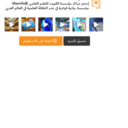
إحدى مراكز مؤسسة الكويت للتقدم العلمي
@kfasinfo
مؤسسة ريادية قيادية في نشر الثقافة العلمية في العالم العربي
ت للتقدم العلمي
ثقافة ووزير الدولة لشؤون الش
من الأعماق نكتشف ومن الكتب نتعلّم
⁨ رجعنا! ما كنّا بعيد! مجهزين لكم كل جديد!⁩
تحميل المزيد
تابعنا على الانستقرام