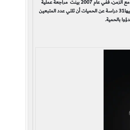
المتدنية النوعية. تقريبا يفشل كل فرد يحاول أن يلتزم بحمية مع الزمن، ففي عام 2007 بينت مراجعة عملية
قامت بها الجمعية الأمريكية للأطباء النفسيين واستُعرضت فيها31 دراسة عن الحميات أن ثلثي عدد المتبعين
ؤوا بالحمية.