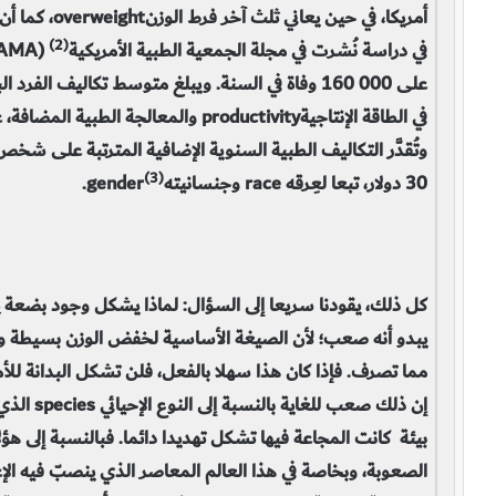
أمريكا، في حين
(2)
في دراسة نُشرت في مجلة الجمعية الطبية الأمريكية
في الطاقة الإنتاجيةproductivity والمعا
(3)
30 دولار، تبعا لعِرقه race وجنسانيته
gender.
كل ذلك، يقودنا سريعا إلى السؤال: لماذا يشكل وجود بضعة پ
يبدو أنه صعب؛ لأن الصيغة الأساسية لخفض الوزن بسيطة و
مما تصرف. فإذا كان هذا سهلا بالفعل، فلن تشكل البدانة للأمة
إن ذلك صعب
بيئة كانت المجاعة فيها تشكل تهديدا دائما. فبالنسبة إلى هؤل
الصعوبة، وبخاصة في هذا العالم المعاصر الذي ينصبّ فيه الإع