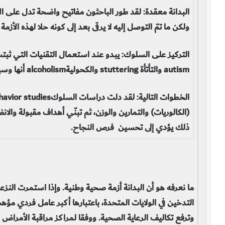
البدانة معقدة: لقد طور الباحثون مفاتيح واضحة تدل على الأس
ولكن ما تمّ التوصل إليه لا يرقى بعد إلى كونه حلا لهذه الأزمة
التركيز على السلوك: يبدو عند استعمال التقنيات التي ثبتت
autism والتأتأة stuttering والكحوليةalcoholism أنها وسيلة قيمة لفقد الوزن أو وقف فرط الوزن.
ذلك يؤدي إلى تحسين فرص النجاح.
ما نعرفه هو أن البدانة أزمة صحية وطنية. وإذا استمرت النز
التدخين في الولايات المتحدة، باعتبارها أكبر عامل فردي مؤهب
وترفع تكاليف الرعاية الصحية. ووفقا لمراكز مراقبة الأمراض 