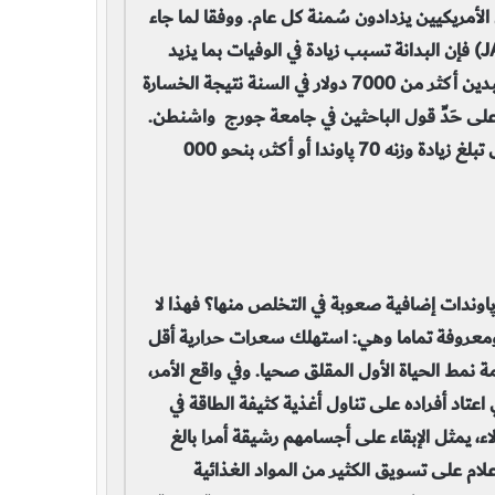
 يعاني ثلث آخر فرط الوزنoverweight، كما أن الأمريكيين يزدادون سُمنة كل عام. ووفقا لما جاء
(JAMA) فإن البدانة تسبب زيادة في الوفيات بما يزيد
على 000 160 وفاة في السنة. ويبلغ متوسط تكاليف الفرد البدين أكثر من 7000 دولار في السنة نتيجة الخسارة
لجة الطبية المضافة، على حَدِّ قول الباحثين في جامعة جورج واشنطن.
وتُقدَّر التكاليف الطبية السنوية الإضافية المترتبة على شخص تبلغ زيادة وزنه 70 پاوندا أو أكثر، بنحو 000
اوندات إضافية صعوبة في التخلص منها؟ فهذا لا
معروفة تماما وهي: استهلك سعرات حرارية أقل
 نمط الحياة الأول المقلق صحيا. وفي واقع الأمر،
 للغاية بالنسبة إلى النوع الإحيائي species الذي اعتاد أفراده على تناول أغذية كثيفة الطاقة في
اء، يمثل الإبقاء على أجسامهم رشيقة أمرا بالغ
لام على تسويق الكثير من المواد الغذائية