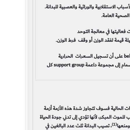
باب الاستقلابية والوراثية والعصبية للبدانة.
 الصحية العامة.
 فعاليتها في معالجة التوحد
الخطوات التالية: لقد دلت دراسات السلوكbehavior studies على أن تسجيل السعرات الحرارية
(الكالوريات) والتمارين والوزن، ثم تبنّي أهداف مقبولة والانضمام إلى مجموعة داعمة support group كل
عات الحالية فسوف تتجاوز شدة هذه الأزمة أزمة
 للموت المبكر، لأنها تؤدي إلى تدني جودة الحياة
(1)
ومنعها
، تصيب البدانة ثلث عدد البالغين في