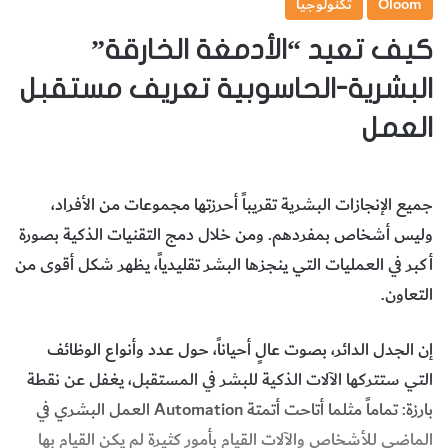
Oloom
تكنولوجيا
كيف تعيد “الأدمغة الخارقة”
البشرية-الحاسوبية تعريف مستقبل
العمل
جميع الإنجازات البشرية تقريباً أحرزتها مجموعات من الأفراد،
وليس أشخاص بمفردهم. ومن خلال دمج التقنيات الذكية بصورة
أكبر في العمليات التي ينجزها البشر تقليدياً، يظهر شكل أقوى من
التعاون.
إن الجدل الدائر، بصوت عالٍ أحياناً، حول عدد وأنواع الوظائف
التي ستتركها الآلات الذكية للبشر في المستقبل، يغفل عن نقطة
بارزة: تماماً مثلما أتاحت أتمتة Automation العمل البشري في
الماضي للأشخاص والآلات القيام بأمور كثيرة لم يكن القيام بها