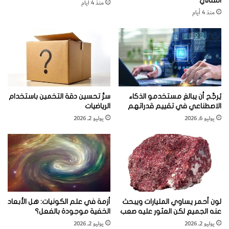
المثالي
منذ 4 أيام
الرسومات، ازدادت أيضا عائدات الشركات
منذ 4 أيام
ATI و NVIDIA و Intel، وهي الشركات التي
تصنع أكثر النماذج رواجا.
يُرجَّح أن يبالغ مستخدمو الذكاء
سرُّ تحسين دقة التخمين باستخدام
الاصطناعي في تقييم قدراتهم
الرياضيات
يوليو 6, 2026
يوليو 2, 2026
لون أحمر يساوي المليارات ويبحث
أزمة في علم الكونيات: هل الأبعاد
عنه الجميع لكن العثور عليه صعب
الخفية موجودة بالفعل؟
يوليو 2, 2026
يوليو 2, 2026