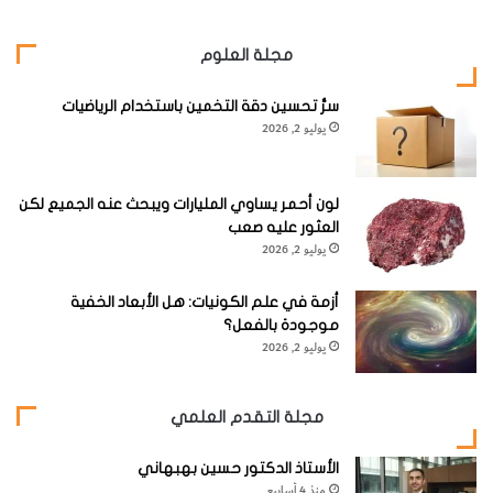
مجلة العلوم
سرُّ تحسين دقة التخمين باستخدام الرياضيات
يوليو 2, 2026
لون أحمر يساوي المليارات ويبحث عنه الجميع لكن
العثور عليه صعب
يوليو 2, 2026
أزمة في علم الكونيات: هل الأبعاد الخفية
موجودة بالفعل؟
يوليو 2, 2026
إن الخوارزميات algorithms السريعة
والشيپات الميكروية المتخصصة بنماذج
مجلة التقدم العلمي
تعقب الأشعة الثلاثية الأبعاد، تستطيع حاليا
تشكيل مئات الأطر لمشهد معقد سريع التغيُّر
الأستاذ الدكتور حسين بهبهاني
منذ 4 أسابيع