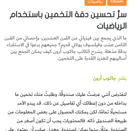
Oloom
رياضيات
سرُّ تحسين دقة التخمين باستخدام
الرياضيات
ما الذي يجمع بين فيزيائي من القرن العشرين، وإحصائي من القرن
الثامن عشر، وفيلسوف يوناني قديم؟ جميعهم برعوا في الاستقراء
بدقة مذهلة. يشرح الكاتب جاكوب آرون كيف يمكن الجمع بين
أساليبهم لتعزيز القدرة على التخمين.
بقلم
جاكوب آرون
لنفترض أنني عرضتُ عليك صندوقًا، وطلبتُ منك تخمين ما
بداخله من دون إعطائك أي تفاصيل عن ذلك. قد يبدو الأمر
مستحيلًا تمامًا، لكن يمكنك الحصول على بعض المعلومات من
طبيعة الصندوق ذاته. فالمحتويات يجب أن تكون أصغر من
الصندوق مثلًا، بينما يمكن لصندوق معدني صلب أن يحتوي على