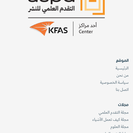
(1) النفوق
يُنْفُق الحيوان في محيط حيث ينجو بطريقة ما من آكلات
الموقع
الرمم.
الرئيسية
من نحن
سياسة الخصوصية
(2) الدفن
اتصل بنا
تتغطّى الجثة بالرواسب قبل أن تخرّبها آكلات الرمم وعوامل
مجلات
التجوية، مثلما قد يحدث عندما يطغى نهر بحمولته الضخمة
مجلة التقدم العلمي
من الرواسب على سهل الفيضان ويغطيه.
مجلة كيف تعمل الأشياء
مجلة العلوم