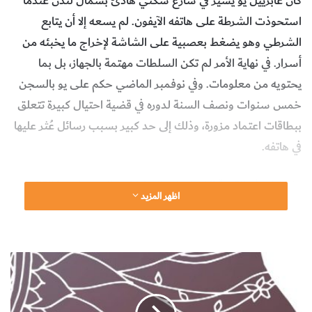
كان غابرييل يو يسير في شارع سكني هادئ بشمال لندن عندما
استحوذت الشرطة على هاتفه الآيفون. لم يسعه إلا أن يتابع
الشرطي وهو يضغط بعصبية على الشاشة لإخراج ما يخبئه من
أسرار. في نهاية الأمر لم تكن السلطات مهتمة بالجهاز، بل بما
يحتويه من معلومات. وفي نوفمبر الماضي حكم على يو بالسجن
خمس سنوات ونصف السنة لدوره في قضية احتيال كبيرة تتعلق
ببطاقات اعتماد مزورة، وذلك إلى حد كبير بسبب رسائل عُثر عليها
في هاتفه.
وتسلط هذه القصة الضوءَ على المشكلات التي يواجهها القائمون
اظهر المزيد
على تطبيق القانون وأجهزة الأمن في أنحاء العالم. إذ صارت أجهزتنا
الشخصية -بصورة متزايدة- تخزِّن وتتبادل المعلومات المشفرة
بحيث لا يستطيع سوى المستخدم قراءتها من خلال إدخال رمز
ج
سري أو التعرف على بصمة الإصبع أو بطرق أخرى. هذا جيد جدًا
و
لحماية المعلومات الشخصية في حال ضياع أو سرقة هاتفك، ولكن
ه
ر
يمكن كذلك أن يكون ميزة ينعم بها المجرمون والإرهابيون.