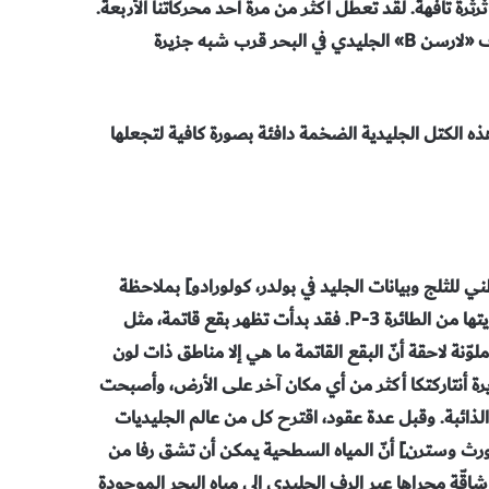
رة تافهة. لقد تعطل أكثر من مرة أحد محركاتنا الأربعة.
وفي عام 1987 أصبح شق ضخم مرئيا باستمرار على طول طرف رف «لارسن B» الجليدي في البحر قرب شبه جزيرة
ه الكتل الجليدية الضخمة دافئة بصورة كافية لتجعلها
> [من المركز الوطني للثلج وبيانات الجليد في بولدر، كولورادو] بملاحظة
وجود تغيّر في صور سواتل الطقس للرفوف الجليدية نفسها التي رأيتها من الطائرة P-3. فقد بدأت تظهر بقع قاتمة، مثل
ّنة لاحقة أنّ البقع القاتمة ما هي إلا مناطق ذات لون
يرة أنتاركتكا أكثر من أي مكان آخر على الأرض، وأصبحت
 زرقاء من المياه الذائبة. وقبل عدة عقود، اقترح كل من عالم الجليديات
ات في جامعة نورث وسترن] أنّ المياه السطحية يمكن أن تشق رفا من
 نفسه شاقّة مجراها عبر الرف الجليدي إلى مياه البحر الموجودة