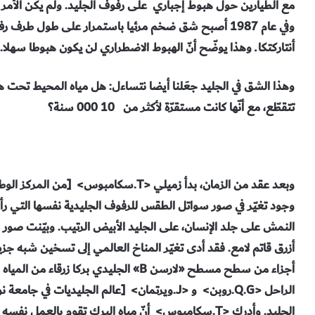
مع الطيارين حول هبوط إجباري على رفوف الجليد. ولم يكن الأمر ثرث
أنتاركتكا ـ وهذا يوضّح أنّ الهبوط الاضطراري لن يكون هبوطا سهلا.
وهذا الشق في الجليد جعَلنا أيضا نتساءل: هل مياه المحيط تحت هذ
تتقطّع، مع أنّها كانت مستقرّة لأكثر من 000 10 سنة؟
وبعد عقد من الزمان، بدأ زميلي <T.سكامبوس
النمش على جلد الإنسان، على الجليد الأبيض الرتيب. وبيّنت صور ملو
أزرق قاتم لامع. فقد أدى تغيّر المناخ العالمي إلى تسخين شبه جز
أجزاء من سطح مسطح «لارسن B» الجليدي بركا
الراحل <Q.G.روبن> و <J.ويرتمان> [عالم الجليدي
الجليد. وأدرك <T.سكامبوس> أنّ مياه البرك تقوم بالعمل