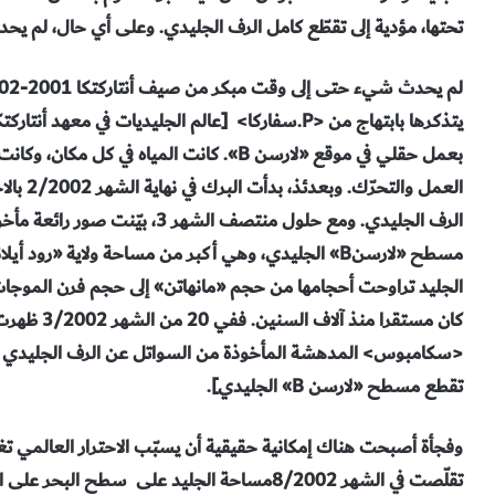
تحتها، مؤدية إلى تقطّع كامل الرف الجليدي. وعلى أي حال، لم ي
يتذكرها بابتهاج من <P.سفاركا> [عالم الجليديات في م
بعمل حقلي في موقع «لارسن B». كانت المياه 
العمل وا
مسطح «لارسنB» الجليدي، وهي أكبر من مساحة ولاية «رو
الجليد تراوحت أحجامها من حجم «مانهاتن» إلى حجم فرن الموجات 
كان مستقرا
تقطع مسطح «لارسن B» الجليدي].
وفجأة أصبحت هناك إمكانية حقيقية أن يسبّب الاحترار العالمي تغيّر
تقلّصت في الشهر 8/2002مساحة الجليد على سطح ال