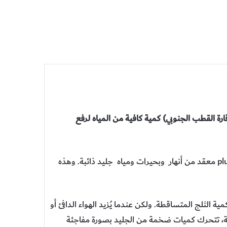
قارة القطب الجنوبي) كمية كافية من المياه لرفع
تحت المسطحات الجليدية يكمن «نظام أنابيب»plumbing system معقد من أنهار وبحيرات ومياه جليد ذائبة. وهذه
ية الثلج المتساقطة. ولكن عندما يُزيد الهواء الدافئ أو
يعية، تتحرك كميات ضخمة من الجليد بصورة مفاجئة