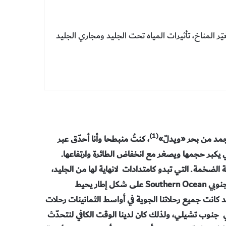
 المناخ، تأثيرات المياه تحت الجليد ومجاري الجليد
(1)
، كنتُ منبطحا وأنا أحدّق عبر
تي يكبر حجمها ويصغر مع انخفاض الطائرة وارتفاعها.
لجليدية الضخمة ـ التي تبدو كامتدادات لانهاية لها من الجليد،
تعادل ثخانتها طول عدة ملاعب لكرة القدم، وتطفو على المحيط الجنوبي Southern Ocean على شكل إطار يحيط
 كانت جميع رحلاتنا الجوية في أواسط الثمانينات رحلات
د تركنا قاعدتنا في جنوب تشيلي، ولذلك كان لدينا الوقت الكافي لنتحدّث