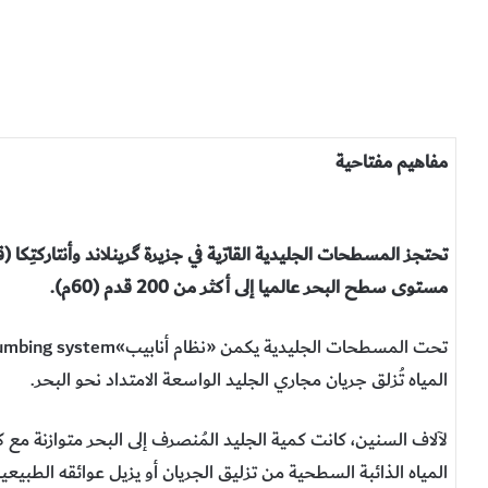
مفاهيم مفتاحية
تحتجز المسطحات الجليدية القارّية في جزيرة گرينلاند وأنتاركتِكا (
مستوى سطح البحر عالميا إلى أكثر من 200 قدم (60م).
المياه تُزلق جريان مجاري الجليد الواسعة الامتداد نحو البحر.
لآلاف السنين، كانت كمية الجليد المُنصرف إلى البحر متوازنة مع كم
المياه الذائبة السطحية من تزليق الجريان أو يزيل عوائقه الطب