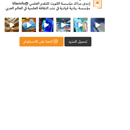
إحدى مراكز مؤسسة الكويت للتقدم العلمي
@kfasinfo
مؤسسة ريادية قيادية في نشر الثقافة العلمية في العالم العربي
ت للتقدم العلمي
ثقافة ووزير الدولة لشؤون الش
من الأعماق نكتشف ومن الكتب نتعلّم
⁨ رجعنا! ما كنّا بعيد! مجهزين لكم كل جديد!⁩
تحميل المزيد
تابعنا على الانستقرام