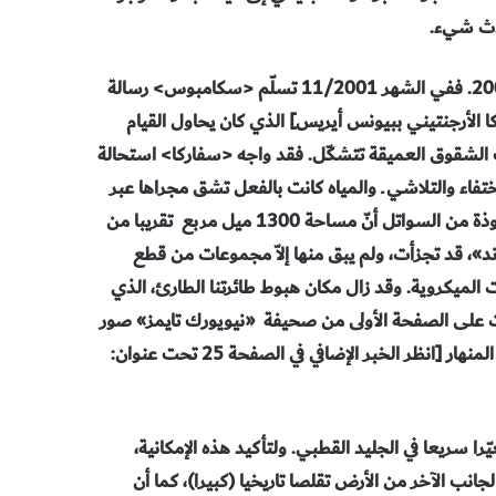
حدث شيء.
لم يحدث شيء حتى إلى وقت مبكر من صيف أنتاركتكا 2001-2002. ففي الشهر 11/2001 تسلّم <سكامبوس> رسالة
عهد أنتاركتكا الأرجنتيني ببيونس أيريس] الذي كان يحاول القيام
في كل مكان، وكانت الشقوق العميقة تتشكّل. فقد واجه <سفاركا> استحالة
لتحرّك. وبعدئذ، بدأت البرك في نهاية الشهر 2/2002 بالاختفاء والتلاشي ـ والمياه كانت بالفعل تشق مجراها عبر
الرف الجليدي. ومع حلول منتصف الشهر 3، بيّنت صور رائعة مأخوذة من السواتل أنّ مساحة 1300 ميل مربع تقريبا من
د أيلاند»، قد تجزأت، ولم يبق منها إلاّ مجموعات من قطع
الميكروية. وقد زال مكان هبوط طائرتنا الطارئ، الذي
 منذ آلاف السنين. ففي 20 من الشهر 3/2002 ظهرت على الصفحة الأولى من صحيفة «نيويورك تايمز» صور
<سكامبوس> المدهشة المأخوذة من السواتل عن الرف الجليدي المنهار [انظر الخبر الإضافي في الصفحة 25 تحت عنوان:
ا سريعا في الجليد القطبي. ولتأكيد هذه الإمكانية،
بحر على الجانب الآخر من الأرض تقلصا تاريخيا (كبيرا)، كما أن