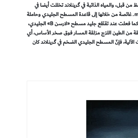
ن قبل، والمياه الذائبة في گرينلاند تخللت أيضا في
شقوق الجليد وفتحت فجوات فيه على شكل آبار شاقولية moulins ـ غائصة من خلالها إلى قاعدة المسطح الجليدي وحاملة
معها حرارة الصيف. وبدلا من أن تختلط هذه المياه مع مياه البحر، كما فعلت عند تقطّع جليد مسطح «لارسن B» الجليدي،
قة من الطين اللزج مزلقة المسار فوق صخر الأساس، أي
لآلية، فإنّ المسطح الجليدي الضخم في گرينلاند كان