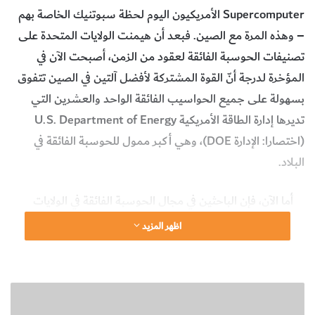
Supercomputer الأمريكيون اليوم لحظة سبوتنيك الخاصة بهم
– وهذه المرة مع الصين. فبعد أن هيمنت الولايات المتحدة على
تصنيفات الحوسبة الفائقة لعقود من الزمن، أصبحت الآن في
المؤخرة لدرجة أنّ القوة المشتركة لأفضل آلتين في الصين تتفوق
بسهولة على جميع الحواسيب الفائقة الواحد والعشرين التي
تديرها إدارة الطاقة الأمريكية U.S. Department of Energy
(اختصارا: الإدارة DOE)، وهي أكبر ممول للحوسبة الفائقة في
البلاد.
أما الآن، فإن الباحثين في مجال الحوسبة الفائقة في الولايات
المتحدة يَرُدّون اللطمة. فقد اقترب المهندسون في مختبر أوك
اظهر المزيد
ريدج الوطني Oak Ridge National Laboratory في ولاية
تينيسي Tennessee التابع لإدارة الطاقة على الانتهاء من تصميم
الحاسوب سَمِت Summit، وهو جهاز حوسبة بضعف قوة أفضل
ت
آلة صينية، ويُدعى صنواي تايهولايت Sunway TaihuLight في
غ