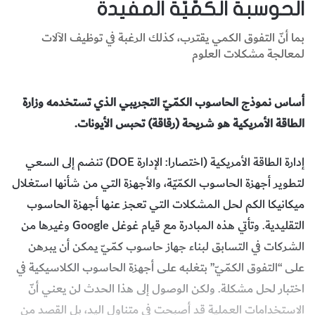
الحوسبة الكمّيّة المفيدة
بما أنّ التفوق الكمي يقترب، كذلك الرغبة في توظيف الآلات
لمعالجة مشكلات العلوم
أساس نموذج الحاسوب الكمّيّ التجريبي الذي تستخدمه وزارة
الطاقة الأمريكية هو شريحة (رقاقة) تحبس الأيونات.
إدارة الطاقة الأمريكية (اختصارا: الإدارة DOE) تنضم إلى السعي
لتطوير أجهزة الحاسوب الكمّيّة، والأجهزة التي من شأنها استغلال
ميكانيكا الكم لحل المشكلات التي تعجز عنها أجهزة الحاسوب
التقليدية. وتأتي هذه المبادرة مع قيام غوغل Google وغيرها من
الشركات في التسابق لبناء جهاز حاسوب كمّيّ يمكن أن يبرهن
على “التفوق الكمّيّ” بتغلبه على أجهزة الحاسوب الكلاسيكية في
اختبار لحل مشكلة. ولكن الوصول إلى هذا الحدث لن يعني أنّ
الاستخدامات العملية قد أصبحت في متناول اليد، بل القصد من