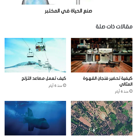
صناعات
ة
ف
صنع الحياة في المختبر
ي
ا
مقالات ذات صلة
ل
م
خ
ت
ب
ر
كيفية تحضير فنجان القهوة
كيف تعمل مصاعد التزلج
المثالي
منذ 6 أيام
منذ 6 أيام