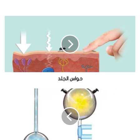
‬وفي‭ ‬الصناعة‭ ‬ومن‭ ‬قبل‭ ‬العاملين‭ ‬في‭ ‬الرعاية‭ ‬الصحية‭.‬
ح
و
ا
س
ا
ل
ج
ل
‬الخطرة‭ ‬لحماية‭ ‬أنفسهم‭ ‬من‭ ‬العدوى‭ ‬المنقولة‭ ‬بالهواء‭.‬
د
حواس الجلد
ص
ن
ع
‬وأجهزتنا‭ ‬التنفسية‭.‬
ا
ل
ح
website_howitworks
العدد مارس - أبريل 2017
ي
ا