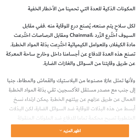
المكونات‭ ‬الذكية‭ ‬للعدة‭ ‬التي‭ ‬تحمينا‭ ‬من‭ ‬الأخطار‭ ‬الخفية
‬مادة‭ ‬الكيفلار،‭ ‬وللعوامل‭ ‬الكيميائية‭ ‬اختُرِعت‭ ‬بذلة‭ ‬المواد‭ ‬الخطرة‭.
‬عن‭ ‬طريق‭ ‬وقايتنا‭ ‬من‭ ‬السوائل‭ ‬والغازات‭ ‬الضارة‭.‬
اظهر المزيد