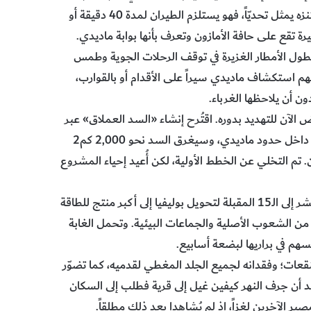
على بعد كيلومترات عديدة من أقرب مدينة. حتى الوصول إلى المتنزه يمثل تحديّاً، فهو يستلزم الطيران لمدة 40 دقيقة أو
ي بلدة صغيرة تقع على حافة الأمازون وتعرف بأنها بوابة ماديدي.
طول الأمطار الغزيرة في توقف الرحلات الجوية وطمس
عهم استكشاف ماديدي سيراً على الأقدام أو بالقوارب،
 أن يلاحظها الغرباء.
الآن للتهديد بدوره. اقتُرح إنشاء «السد العملاق» عبر
مضيق بالا لأول مرة في عام 1998. تقع الحافة الغربية من المضيق داخل حدود ماديدي، وسيغرق السد نحو 2,000 كم2
. تم التخلي عن الخطط الأولية، لكن أُعيد إحياء المشروع
يأمل الرئيس إيفو موراليس ببناء السد العملاق خلال السنوات العشر إلى الـ15 المقبلة لتحويل بوليفيا إلى أكبر منتج للطاقة
 من الشعوب الأصلية والجماعات البيئية. وتحمل الغابة
هم في براريها لبضعة أسابيع.
ات؛ وفقدانه لجميع الجلد المغطي لقدميه، كما تضوّر
عد أن جرف النهر كيفين غيل إلى قرية فطلب إلى السكان
لآخرين لغزاً، إذ لم يُشاهدا بعد ذلك مطلقاً.