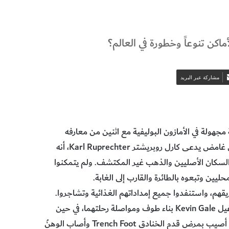
اكن تنوعاً وخطورة في العالم؟
مشاركة عبر البريد
نطقة مجهولة في الأمازون البوليفية مع اثنين من معارفه
وشخص غريب تماماً. ادّعى العضو الجديد في المجموعة، وهو رجل غامض يدعى كارل روبريشتر Karl Ruprechter، أنه
كان الأصليين والذهب غير المكتشف. ولم يتمكنوا
يين وتبعوه بالطائرة والقارب إلى الغابة.
هم، واستنفدوا جميع إمداداتهم الغذائية وتشاجروا.
لذلك قرروا الانفصال، فحاول غينسبرغ والمصور الأمريكي كيفين غيل Kevin Gale بناء طوف ومواصلة رحلتهما، في حين
حاول المعلم السويسري ماركوس ستام Marcus Stamm- الذي أصيب بمرض قدم الخنادق Trench Foot وأصاب الوهنُ