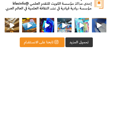
إحدى مراكز مؤسسة الكويت للتقدم العلمي
@kfasinfo
مؤسسة ريادية قيادية في نشر الثقافة العلمية في العالم العربي
ت للتقدم العلمي
ثقافة ووزير الدولة لشؤون الش
من الأعماق نكتشف ومن الكتب نتعلّم
⁨ رجعنا! ما كنّا بعيد! مجهزين لكم كل جديد!⁩
تحميل المزيد
تابعنا على الانستقرام