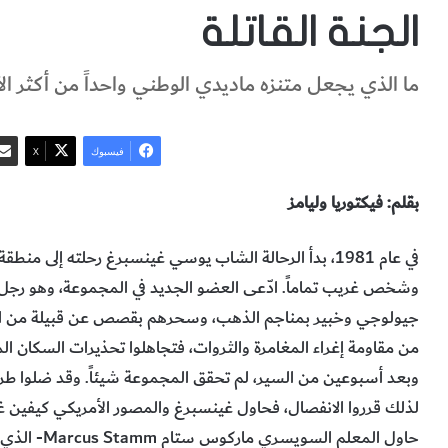
الجنة القاتلة
ما الذي يجعل متنزه ماديدي الوطني واحداً من أكثر الأم
فيسبوك
‫X
بقلم: فيكتوريا وليامز
في عام 1981، بدأ الرحالة الشاب يوسي غينسبرغ رحلته إلى م
جيولوجي وخبير بمناجم الذهب، وسحرهم بقصص عن قبيلة من الس
من مقاومة إغراء المغامرة والثروات، فتجاهلوا تحذيرات السكان المحل
وبعد أسبوعين من السير، لم تحقق المجموعة شيئاً. وقد ضلوا طريق