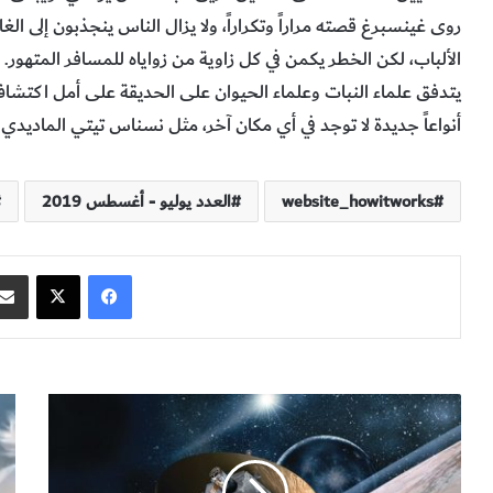
روى غينسبرغ قصته مراراً وتكراراً، ولا يزال الناس ينجذبون إلى الغ
الألباب، لكن الخطر يكمن في كل زاوية من زواياه للمسافر المتهور.
يتدفق علماء النبات وعلماء الحيوان على الحديقة على أمل اكتشا
أنواعاً جديدة لا توجد في أي مكان آخر، مثل نسناس تيتي الماديدي.
website_howitworks
العدد يوليو - أغسطس 2019
فيسبوك
‫X
ط
ا
ا
ل
ق
ق
ة
و