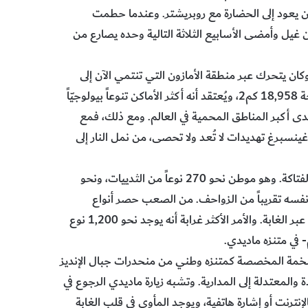
ن يعود إلى الحضارة مع روبريشتر. وعندما حطمت
غيل وأمضى الأسابيع الثلاثة التالية وحده يصارع من
ن يتحرك عبر منطقة الأمازون التي تنتمي الآن إلى
متنزه ماديدي الوطني. أنشئ المتنزه في عام 1995، ويغطي مساحة 18,958 كم2، ويُعتقد أنه أكثر الأماكن تنوعاً بيولوجيّاً
دى أكبر المناطق المحمية في العالم. ومع ذلك، فمع
غينسبرغ تهديدات لا تُعد ولا تحصى، من نمل النار إلى
ويعج متنزه ماديدي الوطني بالكائنات الحية، من تلك اللطيفة إلى الفتاكة. وهو موطن نحو 270 نوعاً من الثدييات، ونحو
من البرمائيات والعدد نفسه تقريباً من الزواحف. من الصعب حصر أنواع
الحشرات، لكن يقدر حالياً أن نحو 120,000 نوع منها تطير وتزحف عبر الغابة. والأمر الأكثر غرابة أنه يوجد نحو 1,200 نوع
- في متنزه ماديدي.
لضخمة المخصصة كمتنزه وطني من منحدرات جبال الإنديز
ة والمعتدلة إلى المدارية. وتشبه زيارة ماديدي الرجوع في
إنترنت أو إشارة هاتفية، ويوجد المأوى في قلب الغابة