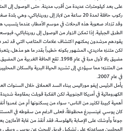
ركوب حافلة لمدة 20 ساعة من لاباز إلى روريناباكي، وه
وقد تزداد صعوبة هذه الرحلات في موسم الأمطار، عندما يتسبب ه
الطرق الجبلية. إذا تمكن الزوار من الوصول إلى روريناباكي، فبوس
يقودهم مرشدون يمكنهم اكتشاف علامات المتاعب التي قد تمر دون
لكن متنزه ماديدي، المشهور بكونه خطيراً بقدر ما هو مذهل، يتعرض 
من المتنزه؛ مما سيؤدي إلى تشريد الحياة البرية والسكان المحليين
في عام 2007.
الكهرومائية في أمريكا الجنوبية، لكن الفكرة قوبلت بمقاومة شديدة
أهمية كبيرة لكثير من الناس- سواء من يسكنونها أم من غمروا أنفس
كان يوسي غينسبرغ محظوظاً، فعلى الرغم من سقوطه في المستنقع
جوعاً وأوشك على الإصابة بالهلوسة، فقد أنقذ من غابة الأمازون ب
المحليين مساعدته على تشكيل فريق للبحث عن يوسي. ويبقى مصير ا