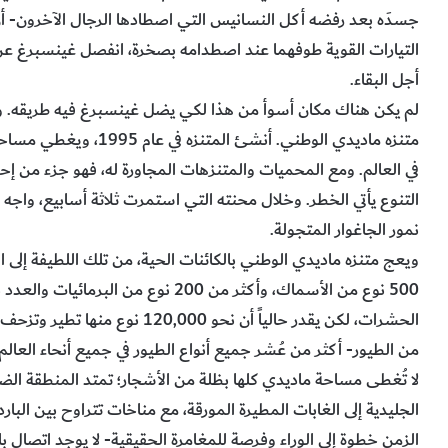
جسدَه بعد رفضه أكل النسانيس التي اصطادها الرجال الآخرون- أ
التيارات القوية طوفهما عند اصطدامه بصخرة، انفصل غينسبرغ عن 
أجل البقاء.
لم يكن هناك مكان أسوأ من هذا لكي يضل غينسبرغ فيه طريقه. وكا
في العالم. ومع المحميات والمتنزهات المجاورة له، فهو جزء من إح
التنوع يأتي الخطر. وخلال محنته التي استمرت ثلاثة أسابيع، واجه 
نمور الجاغوار المتجولة.
500 نوع من الأسماك، وأكثر من 200 نوع 
من الطيور- أكثر من عُشر جميع أنواع الطيور في جميع أنحاء العالم
لا تُغطى مساحة ماديدي كلها بظلة من الأشجار؛ تمتد المنطقة ا
الجليدية إلى الغابات المطيرة المورقة، مع مناخات تتراوح بين البارد
الزمن خطوة إلى الوراء وفرصة للمغامرة الحقيقية- لا يوجد اتصال بال