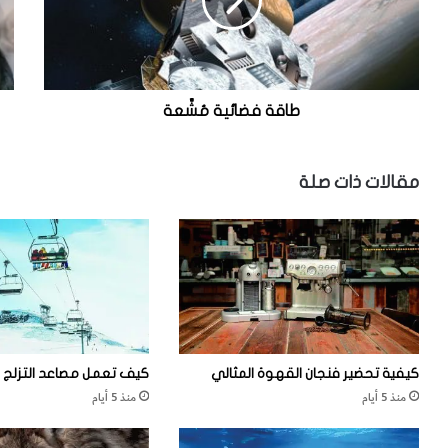
ف
ة
ض
ا
ا
ل
ئ
ح
ي
ص
ة
ا
طاقة فضائية مُشِّعة
مُ
ن
شِّ
ي
ع
ة
مقالات ذات صلة
ة
كيفية تحضير فنجان القهوة المثالي
كيف تعمل مصاعد التزلج
منذ 5 أيام
منذ 5 أيام