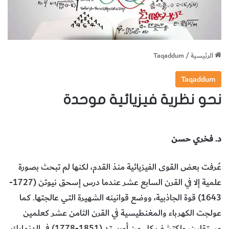
الرئيسية
/
Taqaddum
Taqaddum
نحو نظرية فيزيائية موحدة
د. فخري حسن
عُرفت بعض القوى الفيزيائية منذ القدم، لكنها لم تبحث بصورة
علمية إلا في القرن السابع عشر عندما درس إسحق نيوتن (1727-
1643) قوة الجاذبية، ووضع قوانينه الشهيرة التي عالجتها. كما
عولجت الكهرباء والمغنطيسية في القرن الثامن عشر كعلمين
مستقلين، واكتشف كل من أورستد (1851-1778) في الدنمارك