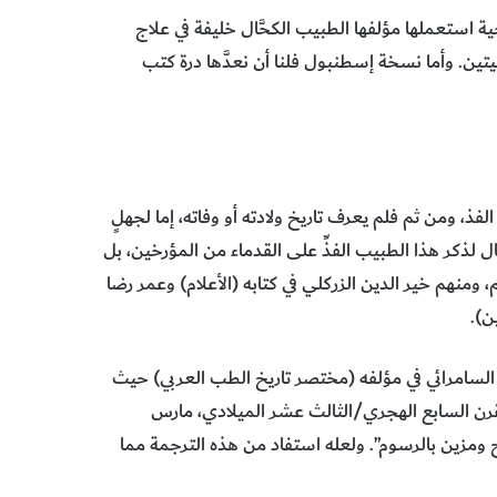
 استعملها مؤلفها الطبيب الكحَّال خليفة في علاج
ين. وأما نسخة إسطنبول فلنا أن نعدَّها درة كتب
ذ، ومن ثم فلم يعرف تاريخ ولادته أو وفاته، إما لجهلٍ
 لذكر هذا الطبيب الفذِّ على القدماء من المؤرخين، بل
 ومنهم خير الدين الزركلي في كتابه (الأعلام) وعمر رضا
ن).
سامرائي في مؤلفه (مختصر تاريخ الطب العربي) حيث
قرن السابع الهجري/الثالث عشر الميلادي، مارس
ح ومزين بالرسوم”. ولعله استفاد من هذه الترجمة مما