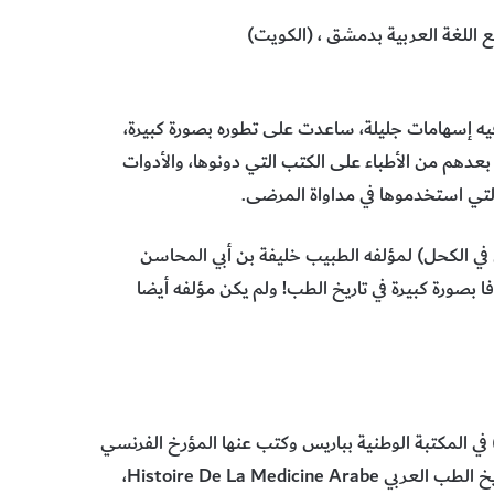
 اللغة العربية بدمشق ، (الكويت)
 فيه إسهامات جليلة، ساعدت على تطوره بصورة كبيرة،
بعدهم من الأطباء على الكتب التي دونوها، والأدوات
 التي استخدموها في مداواة المرضى.
 في الكحل) لمؤلفه الطبيب خليفة بن أبي المحاسن
اب لم يكن معروفا بصورة كبيرة في تاريخ الطب! ولم يكن مؤلفه أيضا
 المكتبة الوطنية بباريس وكتب عنها المؤرخ الفرنسي
لوسيان لوكليرك Lucien Le Clerc عام1874 في كتابه الأشهر تاريخ الطب العربي Histoire De La Medicine Arabe،