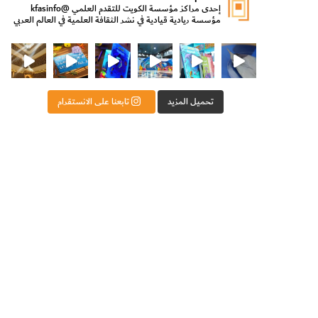
إحدى مراكز مؤسسة الكويت للتقدم العلمي
@kfasinfo
مؤسسة ريادية قيادية في نشر الثقافة العلمية في العالم العربي
ت للتقدم العلمي
ثقافة ووزير الدولة لشؤون الش
من الأعماق نكتشف ومن الكتب نتعلّم
⁨ رجعنا! ما كنّا بعيد! مجهزين لكم كل جديد!⁩
تحميل المزيد
تابعنا على الانستقرام