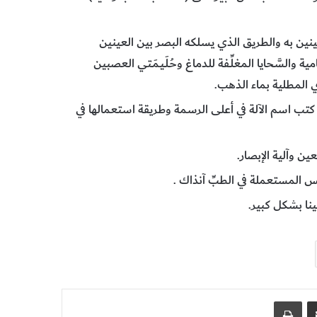
عينين به والطريق الذي يسلكه البصر بين العينين
ة والسَّحايا المغلِّـفة للدماغ وحُـلَـيـمَـتي العصبين
ي المطلية بماء الذهب.
قد كتب اسم الآلة في أعلى الرسمة وطريقة استعمالها في
ن وآلية الإبصار.
يس المستعملة في الطبِّ آنذاك .
ينا بشكل كبير.
مشاركة عبر البريد
طباعة