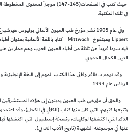
حيث كتب في الصفحات(145-147) موجزاَ لم
في تلك المكتبة.
فيه سردا فريداَ عن ثلاثة من أطباء العيون العرب وهم عمار بن ع
الدين الكحال الحموي .
وقد ترجم د. ظافر وفائي هذا الكتاب المهم إلى اللغة الإنجليزية ون
الرياض عام 1993.
والحق أن مؤرخي طب العيون يدينون إلى هؤلاء المستشرقين الألمان
وتتبعوا كتبهم، التي كان منها كتاب (الكافي في الكحل)، وقد اعتمد
الذكر التي اكتشفها لوكليرك، ونسخة إسطنبول التي اكتشفها قبل 
عنها في موسوعته الشهيرة (تاريخ الأدب العربي).