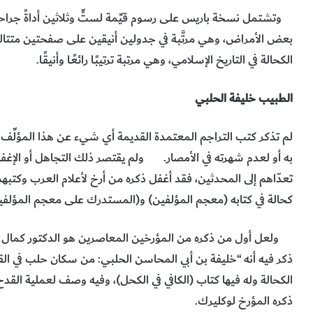
وتشتمل نسخة باريس على رسوم قيِّمة لستٍّ وثلاثين أداةً جراحية
بعض الأمراض، وهي مرتَّبة في جدولين أنيقين على صفحتين متتاليت
الكحالة في التاريخ الإسلامي، وهي مرتبة ترتيبًـا رائعًـا وأنيقًـا.
الطبيب خليفة الحلبي
لم تذكر كتب التراجم المعتمدة القديمة أي شيء عن هذا المؤلِّف الف
به أو لعدم شهرته في الأمصار. ولم يقتصر ذلك التجاهل أو الإغفال
تعدّاهم إلى المحدثين، فقد أغفل ذكره من أرخ لأعلام العرب وكتبهم،
كحالة في كتابه (معجم المؤلفين) و(المستدرك على معجم المؤلفي
ولعل أول من ذكره من المؤرخين المعاصرين هو الدكتور كمال ال
ذكر فيه أنه “خليفة بن أبي المحاسن الحلبي: من سكان حلب في ال
الكحالة وله فيها كتاب (الكافي في الكحل)، وفيه وصف لعملية القد
ذكره المؤرخ لوكليرك.