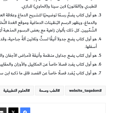
للطبري و(القانون) لابن سينا و(الحاوي) للرازي.
هو أول كتاب يضمُّ رسمًا توضيحيًـا لتشريح الدماغ وعلاقة ال
والدماغ، ويظهر الرسم البُــطَــينات الدماغية وموقع الغدة النُّخامي
الشَّمِّــيـين. كل ذلك بألوان زاهية مع بعض الرسوم المذهبة أ
هو أول كتاب يضع جدولاَ أنيقًا لستٍّ وثلاثين آلةً جراحية، و
أسفلها.
هو أول كتاب يضع جداول منظمة وأنيقة لأمراض الأجفان والعي
هو أول كتاب يفرد فصلاَ خاصاَ عن المكاييل والأوزان والمقاي
هو أول كتاب يُــفرد فصلًا خاصاَ عن الفصد فاق ما ذكره ابن س
website_taqadom
الطب وصحة
العلوم التطبيقية
فيسبوك
‫X