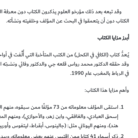
وقد تبعه بعد ذلك مؤرخو العلوم يذكرون الكتاب دون معرفة الكث
الكتاب دون أن يتعمقوا في البحث عن المؤلف وخلفيته ونشأته.
أبرز مزايا الكتاب
يُــعدُّ كتاب (الكافي في الكحل) من الكتب المتأخرة التي أُلِّـفت في
وقد حققه الدكتور محمد رواس قلعه جي والدكتور وفائي ونشرته الم
في الرباط بالمغرب عام 1990.
وأهم مزايا هذا الكتاب:
استقى المؤلف معلوماته من 73 مؤلفًا
إسحق العبادي، والغافقي، وابن زهر، والأحوازي)، ومنهم الم
هند)، ومنهم اليوناني مثل: (جالينوس، أبقراط، ليتفوس وأور
ذكر أسماء 41 كتابا ممن اقتبس عنهم بعض معلوماته، 