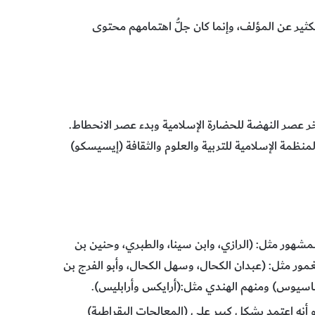
ير عن المؤلف، وإنما كان جلُّ اهتمامهم محتوى
 أواخر عصر النهضة للحضارة الإسلامية وبدء عصر الانحطاط.
نظمة الإسلامية للتربية والعلوم والثقافة (إيسيسكو)
 ممن سبقوه، منهم المشهور مثل: (الرازي، وابن سينا، والطبري، وحنين بن
غمور مثل: (عبدان الكحال، وسهل الكحال، وأبو الفرج بن
يباسيوس) ومنهم الهندي مثل:(أرايكس وأرابليس).
ويبدو أنه اعتمد بشكل كبير على (المعالجات البقراطية)