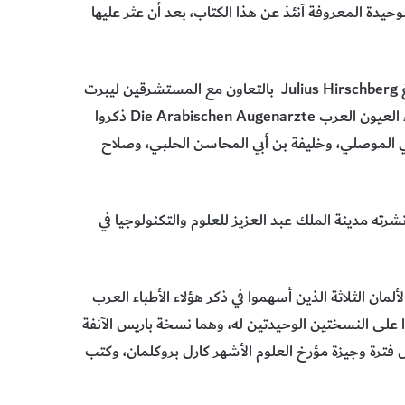
حتوى المخطوطة الوحيدة المعروفة آنئذ عن هذا الكتاب، بعد أن عثر عليها
وفي عام 1905 نشر مؤرخ طب العيون الألماني يوليوس هيرشبرغ Julius Hirschberg بالتعاون مع المستشرقين ليبرت
Lippert وميتفوخ Mittwoch كتابا باللغة الألمانية بعنوان أطباء العيون العرب Die Arabischen Augenarzte ذكروا
لي الموصلي، وخليفة بن أبي المحاسن الحلبي، وصلاح
شرته مدينة الملك عبد العزيز للعلوم والتكنولوجيا في
 الثلاثة الذين أسهموا في ذكر هؤلاء الأطباء العرب
وا على النسختين الوحيدتين له، وهما نسخة باريس الآنفة
فترة وجيزة مؤرخ العلوم الأشهر كارل بروكلمان، وكتب