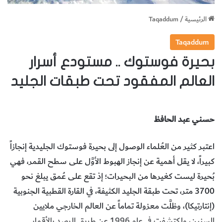
الرئيسية
/
Taqaddum
Taqaddum
بحيرة فوستوك .. مستودع أسرار
العالم المفقود تحت طبقات الجليد
حسني عبد الحافظ
اعتبر كثير من العُلماء الوصول إلى بحيرة فوستوك الجليدية إنجازاً
كبيراً، لا يقل أهمية عن إنجاز الهبوط الأوَّل على سطح القمر، فهي
بُحيرة ليست كغيرها من البحيرات؛ إذ تقع على عُمق يبلغ نحو
3700 متر، تحت طبقة الجليد الكثيفة، في القارة القطبية الجنوبية
(إنتارتيكا)، وظلَّت معزولة تماماً عن العالم الخارجي ملايين
السنين، واكتشفت في عام 1996 عن طريق الرصد بالأقمار