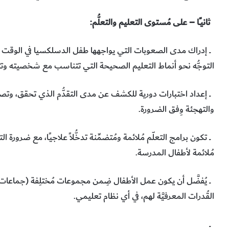
ثانيــًا – على مُستوى التعليم والتعلُّم:
ــ إدراك مدى الصعوبات التي يواجهها طفل الدسلكسيا في الوقت الم
التوجُّه نحو أنماط التعليم الصحيحة التي تتناسب مع شخصيته وتترك أث
ــ إعداد اختبارات دورية للكشف عن مدى التقدُّم الذي تحقق، وتصمي
والتهجئة وِفق الضرورة.
ــ تكون برامج التعلّم مُلائمة ومُتضمِّنة تدخُّلاً علاجيـًا، مع ضرورة
مُلائمة لأطفال المدرسة.
ــ يُفضَّل أن يكون عمل الأطفال ضِمن مجموعات مُختلِفة (جماعات ذات
القُدرات المعرفيَّة لهم، في أي نظام تعليمي.
ــ