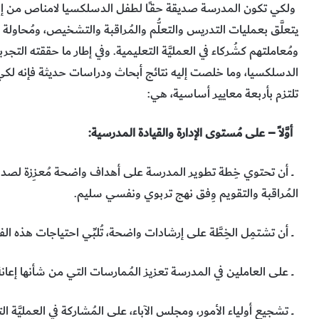
ولكي تكون المدرسة صديقة حقــًا لطفل الدسلكسيا لامناص من إجراء
يتعلَّق بعمليات التدريس والتعلُّم والمُراقبة والتشخيص، ومُحاولة 
ومُعاملتهم كشُركاء في العمليَّة التعليمية. وفي إطار ما حققته التج
الدسلكسيا، وما خلصت إليه نتائج أبحاث ودراسات حديثة فإنه لك
تلتزم بأربعة معايير أساسية، هي:
أوَّلاً – على مُستوى الإدارة والقيادة المدرسية:
ــ أن تحتوي خِطة تطوير المدرسة على أهداف واضحة مُعزِزة لصداقة 
المُراقبة والتقويم وِفق نهج تربوي ونفسي سليم.
ــ أن تشتمِل الخِطَّة على إرشادات واضحة، تُلبِّي احتياجات هذه ا
ــ على العاملين في المدرسة تعزيز المُمارسات التي من شأنها إعانة
ــ تشجيع أولياء الأمور، ومجلس الآباء، على المُشاركة في العمليَّة الت