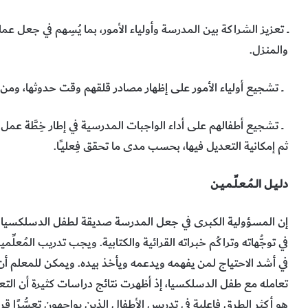
ــ تعزيز الشراكة بين المدرسة وأولياء الأمور، بما يُسِهم في جعل عمليّ
والمنزل.
ــ تشجيع أولياء الأمور على إظهار مصادر قلقهم وقت حدوثها، ومن
ــ تشجيع أطفالهم على أداء الواجبات المدرسية في إطار خِطَّة عمل تلت
ثم إمكانية التعديل فيها، بحسب مدى ما تحقق فِعليــًا.
دلــيــل الــمُــعــلِّــمــيــن
إن المسؤولية الكبرى في جعل المدرسة صديقة لطفل الدسلكسيا تقع على
في توجُّهاته وتراكُم خبراته القرائية والكتابية. ويجب تدريب المُ
في أشد الاحتياج لمن يفهمه ويدعمه ويأخذ بيده. ويمكن للمعلم أن 
تعامله مع طفل الدسلكسيا، إذ أظهرت نتائج دراسات كثيرة أن ال
هو أكثر الطرق فاعلية في تدريس الأطفال الذين يواجهون تعسُّرًا قر