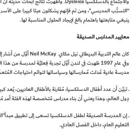
والاجتماع بالدسلكسيا Dyslexia. وأظهرت نتائ
“التسرُّب المدرسي”، ومن ثم فإنهم يشكلون عبئا كبيرا على الأس
ينبغي متابعتها باهتمام بالغ لإيجاد الحلول المناسبة لها.
مـعـايـيـر الـمـدارس الـصـديـقـة
كان عالم التربية البريطان
وفي عام 1997 ظهرت في لندن أوَّل تجربة فِعليَّة لمدرسة 
مدرسة عادية عُدلت مُمارساتها وسياساتها لتوائم احتياجات المُتعسِّر
دِول العالم، وهذا يعني أن بناء مدراس مُتخصصة لهذه الفئة أمر مُكلّ
ــ إن المدرسة الصديقة لطفل الدسلكسيا تسعى إلى تطبيق مبدأ”الدمج
التعليم العام، داخل الفصل العادي.