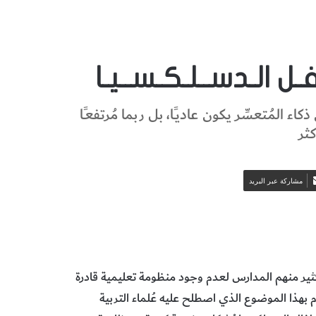
ـل الـدســلـكـســيـا
ء المُتعسِّر يكون عاديـًا، بل ربما مُرتفعـًا
كثر
مشاركة عبر البريد
رة كثير منهم المدارس لعدم وجود منظومة تعليمية قادرة
مام بهذا الموضوع الذي اصطلح عليه عُلماء التربية