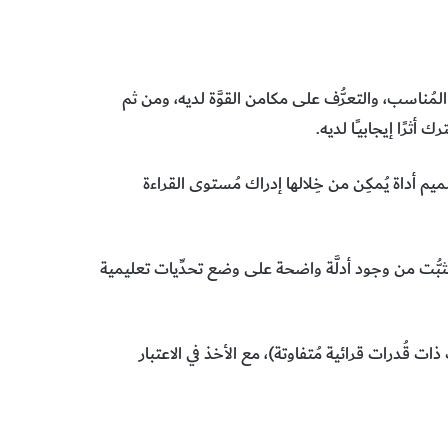
ُناسب، والتعرُّف على مكامن القوَّة لديه، ومن ثم
رًا إيجابيــًا لديه.
م أداة يُمكِن من خِلالها إدراك مُستوى القراءة
 التثبُّت من وجود أدلَّة واضحة على وضع تحدِّيات تعليمية
 قُدرات قرائية مُتفاوتة)، مع الأخذ في الاعتبار