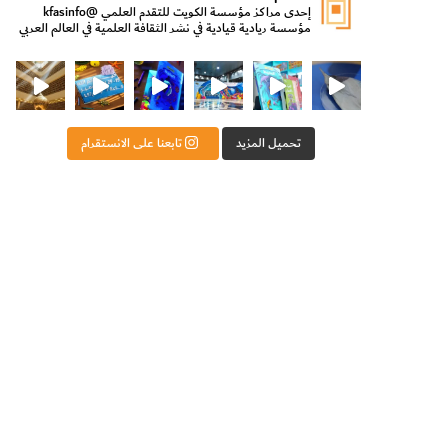
إحدى مراكز مؤسسة الكويت للتقدم العلمي
@kfasinfo
مؤسسة ريادية قيادية في نشر الثقافة العلمية في العالم العربي
ت للتقدم العلمي
ثقافة ووزير الدولة لشؤون الش
من الأعماق نكتشف ومن الكتب نتعلّم
⁨ رجعنا! ما كنّا بعيد! مجهزين لكم كل جديد!⁩
تحميل المزيد
تابعنا على الانستقرام