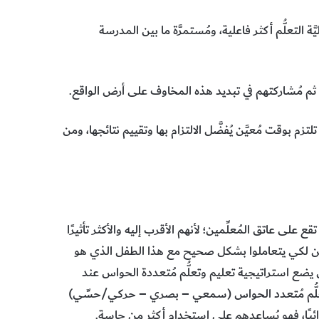
َة التعلُّم أكثر فاعلية، ومُستمرَّة ما بين المدرسة
 ثم مُشاركتهم في تبديد هذه المخاوف على أرض الواقع.
زم بوقت مُعيَّن يُفضَّل الالتزام بها وتقييم نتائجها، ومن
 عاتق المُعلِّمين؛ لأنهم الأقرب إليه والأكثر تأثيرًا
علِّمين لكي يتعاملوا بشكل صحيح مع هذا الطفل الذي هو
يضع استراتيجية تعليم وتعلُّم مُتعددة الحواس عند
تعلُّم مُتعدد الحواس (سمعي – بصري – حركي/حسِّي)
ائيـًا، فهو يُساعدهم على استخدام أكثر من حاسة.