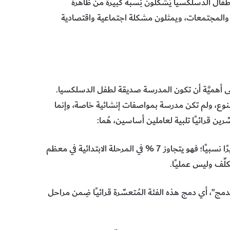
ج أبحاث حديثة أن أطفال الدسلكسيا يُشكلون نِسبة كبيرة من ظاهرة
ر والمجتمعات، ويمثلون مشكلة اجتماعية واقتصادية
ي نيل مكاي Neil McKay أوَّل من أشار إلى أهميَّة أن تكون المدرسة صديقة لطفل الدسلكسيا.
من هذا النوع، ولم تكن مدرسة بمواصفات إنشائية خاصة، وإنما
ين قرائيــًا تلبية لعاملين أساسين، هُما:
ــ تبيَّن أن عدد أطفال الدسلكسيا، مُقارنة بالأطفال العاديين، يُعد كبيرًا نسبيـًا؛ فهو يتجاوز 7 % في المرحلة الابتدائية في معظم
ِف وليس عمليــًا.
”، أي دمج هذه الفئة المُتعسِّرة قرائيــًا ضِمن مراحل