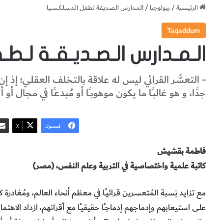
الرئيسية
/
بيولوجيا
/
الـمـدارس الـصـديـقـة لـطـفـل الـدســلـكـســيـا
Taqaddum
الـمـدارس الـصـديـقـة لـطـف
- التعسُّر القرائي ليس له علاقة بالتخلف العقلي؛ إذ إن ذكا
جدًا، و هو غالبـًا ما يكون موهوبــًا أو مُبدعـًا في مجال أو أ
فيسبوك
‫X
فاطمة بقشيش
كاتبة علمية واختصاصية في التربية وعلم النفس، (مصر)
مع تزايد نِسبة المُتعسرين قرائيــًا في معظم أنحاء العالم، ومُغاد
على استيعابهم وإدماجهم إدماجــًا حقيقيــًا مع أقرانهم، ازداد الاهت