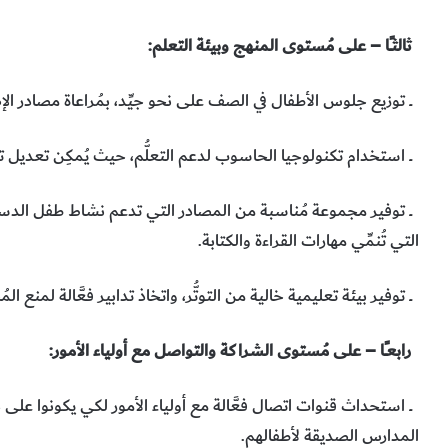
ثالثــًا – على مُستوى المنهج وبيئة التعلم:
ــ توزيع جلوس الأطفال في الصف على نحو جيِّد، بمُراعاة مصادر الإ
ــ استخدام تكنولوجيا الحاسوب لدعم التعلُّم، حيث يُمكِن تعديل ت
ــ توفير مجموعة مُناسبة من المصادر التي تدعم نشاط طفل الدسلكسي
التي تُنمِّي مهارات القراءة والكتابة.
ــ توفير بيئة تعليمية خالية من التوتُّر، واتخاذ تدابير فعَّالة لمنع ال
رابعــًا – على مُستوى الشراكة والتواصل مع أولياء الأمور:
ــ استحداث قنوات اتصال فعَّالة مع أولياء الأمور لكي يكونوا عل
المدارس الصديقة لأطفالهم.