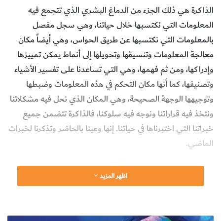
الذاكرة هي ذلك الجزء من الدماغ البشري الذي تتجمع فيه
المعلومات التي نكتسبها خلال حياتنا، وهي سجل مفصل
بالمعلومات التي نكتسبها عن طريق الحواس، وهي أيضاً مكان
معالجة المعلومات وتنسيقها وتحويلها إلى أنماط يمكن تمييزها
وإدراكها، ومن ثم فهمها، وهي التي تساعدنا على تفسير الأشياء
وتصنيفها، كما أنها مكان التحكم في هذه المعلومات وضبطها
وتوجيهها الوجهة الصحيحة، وهي المكان الذي نحل فيه مشكلاتنا
ونتخذ فيه قراراتنا ونوجه فيه سلوكنا، فالذاكرة تتضمن جميع
خبراتنا التي اختبرناها في حياتنا. إنها وعينا بالحاضر وتذكرنا لخبرات
الماضي.
والذاكرة نشاط عقلي معرفي يعكس القدرة على ترميز وتخزين
اظهر المزيد
وتجهيز أو معالجة البيانات المستدخلة أو المنتجة واسترجاعها.
وهي الوسيلة التي من خلالها نطل على الخبرات الماضية من
أجل استخدام هذه الخبرات في الوقت الراهن. وهي تشير إلى
ا