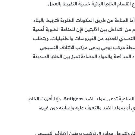
 انقسام الخلايا البائية خشية التفريط بالعمل.
أما المناعة عن طريق المكونات الخلوية فترتبط بالبناء
من التداخل بين الآليتين فإن للمناعة الخلوية أهمية
والتصدي للعديد من الفيروسات والطفيليات. ويتطلب
ة بواسطة مركب نوعي يدعى مركب الائتلاف النسيجي
ضاء المدافعة والمواد المضادة تميز بين الخلايا الصديقة
إن الخلايا والأجسام الغريبة والسموم التي تدخل وتثير الاستجابة المناعية تدعى مولد الضد Antigens. وإذا أفرزت الخلايا
ي أو بمولد الضد والتعرف عليه وإصابته دون غيره،
ئا، وتتدخل مواده في تركيب بروتين الإتلاف النسيجي