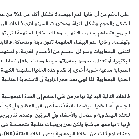
على الرغم من أن خل
الجروح فتساهم بحدوث الالتهاب. وهناك الخلايا الملتهمة التي ته
وتهضمه. وخلايا الدم البيضاء الملتهمة تكون ثابتة ومتحركة، فالثاب
لتنقي الليمفاويات وسوائل الجسم من الأجسام الغريبة، والملتهمات
البكتيريا، أو تعدل سمومها بمفرزاتها حيثما وجدت. ولعل نشاط هذه
استجابة مناعية خلوية أخرى، إذ تقدم هذه الخلايا الملتهمة الكبيرة ا
الخلايا الليمفاوية، لذا فهي تعد حجر الزاوية في الاستجابة المناعية وتك
الجسم. أما الخلايا البيضاء البائية فتنشأ من نقي العظام وفي كبد أج
للعقد الليمفاوية والطحال والأحشاء وفي اللوزتين. وعندما تثار بوجود
فإنها لا تهاجمها مباشرة ولكن تفرز بروتينات مناعية متخصصة هي 
وهناك 