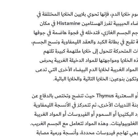
ايا الدم البيضاء لا تشكل أكثر من 1% من عموم خلايا الدم، فإنها تحوي بلايين الخلايا المختلفة في
الشكل والحجم وشكل النواة، ومحتويات السيتوبلازم، فالخلايا البيضاء الحبيبية تفرز الهستامين Histamine في مكان
اجم الجسم الغازي، فتدخله في فجوة هاضمة في جوفها
تة تقبع في بطانة الكبد والعقد الليمفاوية ونسج الجسم،
 المتحركة تتحول إلى خلايا ملتهمة كبيرة تلتهم
 الخلايا ومواجهتها للمواد الدخيلة الغريبة يحرض
لمواد الغريبة لخلايا الدم البيضاء الأخرى التي تدعى
ون بنوعين: الخلايا التائية والخلايا البائية.
فالخلايا التائية البدائية تهاجر من نقي العظم إلى الغدة التيموسية أو السعترية Thymus حيث تنضج وتختص بالدفاع عن
نة الثدييات الأخرى، ثم تتمركز في الأنسجة الليمفاوية
 البكتيريا أو السموم أو الفيروسات أو المواد الغريبة
الغلوبيولينات. وهذه المواد تتعامل مع الجسم الغريب.
نوع ثالث من الخلايا الليمفاوية يدعى الخلايا القاتلة (NK)، وهي تهاجم فيروسات محددة، وأنسجة ورمية مصابة