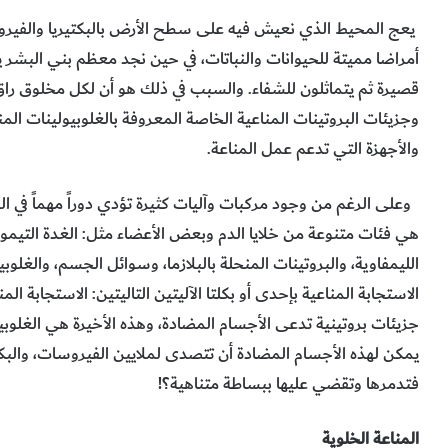
يعج المحيط الذي نعيش فيه على سطح الأرض بالبكتيريا والفي
أمراضا مميتة للحيوانات والنباتات، في حين نجد معظم بني البشر
قصيرة ثم يتماثلون للشفاء. والسبب في ذلك هو أن لكل مخلوق راقٍ ج
وجزيئات البروتينات المناعية الخاصة المعروفة بالغلوبيولينات ال
والأجهزة التي تدعم عمل المناعة.
وعلى الرغم من وجود مركبات وآليات كثيرة تؤدي دوراً مهماً في ا
الليمفاوية، والبروتينات المنحلة بالبلازما، وسوائل الجسم، والغل
الاستجابة المناعية بإحدى أو بكلتا الآليتين التاليتين: الاستجابة ال
جزيئات بروتينية تدعى الأجسام المضادة، وهذه الأخيرة هي الغلوبيو
يمكن لهذه الأجسام المضادة أن تتصدى لملايين الفيروسات، والبكت
فتدمرها وتقضي عليها ببساطة متناهية؟!
المناعة الخلوية