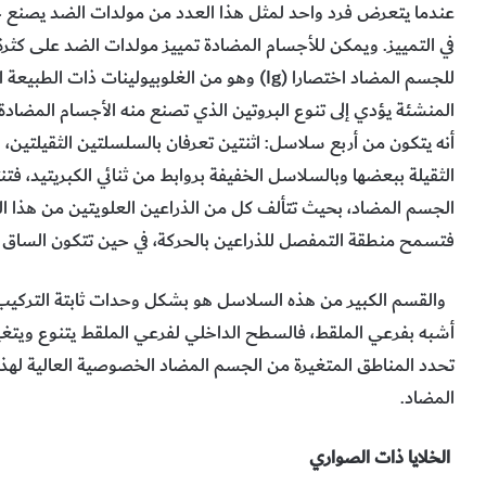
عندما يتعرض فرد واحد لمثل هذا العدد من مولدات الضد يصنع ج
في التمييز. ويمكن للأجسام المضادة تمييز مولدات الضد على كثر
للجسم المضاد اختصارا (Ig) وهو من الغلوبيولينات ذا
أنه يتكون من أربع سلاسل: اثنتين تعرفان بالسلسلتين الثقيلتين،
الجسم المضاد، بحيث تتألف كل من الذراعين العلويتين من هذا 
فتسمح منطقة التمفصل للذراعين بالحركة، في حين تتكون الساق م
والقسم الكبير من هذه السلاسل هو بشكل وحدات ثابتة التركيب وال
أشبه بفرعي الملقط، فالسطح الداخلي لفرعي الملقط يتنوع ويتغي
تحدد المناطق المتغيرة من الجسم المضاد الخصوصية العالية لهذا 
المضاد.
الخلايا ذات الصواري