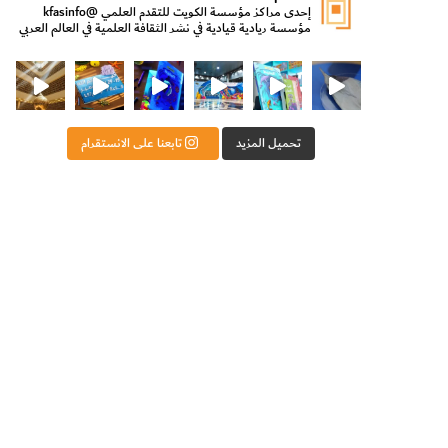
إحدى مراكز مؤسسة الكويت للتقدم العلمي
@kfasinfo
مؤسسة ريادية قيادية في نشر الثقافة العلمية في العالم العربي
ت للتقدم العلمي
ثقافة ووزير الدولة لشؤون الش
من الأعماق نكتشف ومن الكتب نتعلّم
⁨ رجعنا! ما كنّا بعيد! مجهزين لكم كل جديد!⁩
تحميل المزيد
تابعنا على الانستقرام