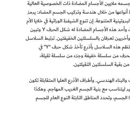
سمه ملايين الأجسام المضادة ذات الخصوصية العالية
ة أنواعها من خلال هندسة وتركيب الجسم المضاد: يرمز
ت الطبيعة البروتينية المتنوعة. إن تنوع الشيفرة الوراثية في خلايا الأم
المنشئة يؤدي إلى تنوع البروتين الذي تصنع منه الأجسام المضادة، وأحد هذه الأجسام المضادة له شكل الحرف Y وتبين
 وأخريين تعرفان بالسلسلتين الخفيفتين. ترتبط السلاسل
الثقيلة ببعضها وبالسلاسل الخفيفة بروابط من ثنائي الكبريتيد، فتنتظم هذه السلاسل بأذرع تأخذ شكل حرف “Y” في
الحرف من سلسلة خفيفة وجزء من سلسلة ثقيلة،
ن بقية السلسلتين الثقيلتين.
بناء الهندسي. وأطراف الأذرع العليا المتقابلة تكون
ر ليتناسب مع بنية الجسم الغريب المهاجم. وهكذا
الجسم، وتحدد المناطق الثابتة النوع العام للجسم