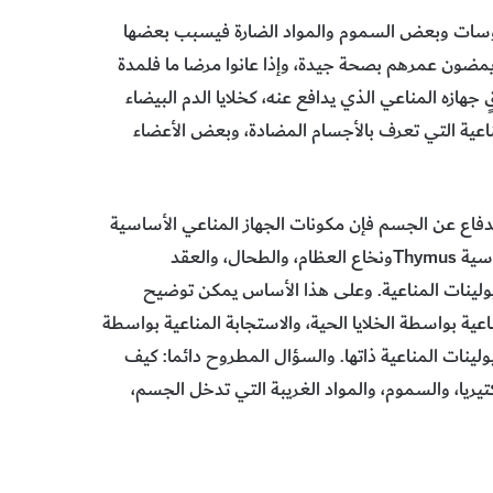
روسات وبعض السموم والمواد الضارة فيسبب بعضها
 يمضون عمرهم بصحة جيدة، وإذا عانوا مرضا ما فلمدة
هازه المناعي الذي يدافع عنه، كخلايا الدم البيضاء
مناعية التي تعرف بالأجسام المضادة، وبعض الأعضاء
لدفاع عن الجسم فإن مكونات الجهاز المناعي الأساسية
هي فئات متنوعة من خلايا الدم وبعض الأعضاء مثل: الغدة التيموسية Thymusونخاع العظام، والطحال، والعقد
وبيولينات المناعية. وعلى هذا الأساس يمكن توضيح
مناعية بواسطة الخلايا الحية، والاستجابة المناعية بواسطة
لينات المناعية ذاتها. والسؤال المطروح دائما: كيف
يريا، والسموم، والمواد الغريبة التي تدخل الجسم،