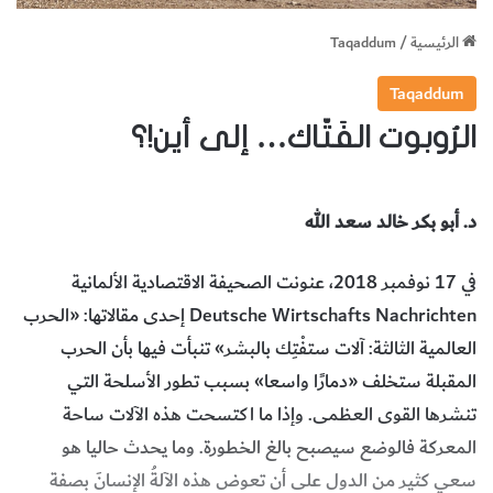
الرئيسية
/
Taqaddum
Taqaddum
الرُوبوت الفَتّاك… إلى أين!؟
د. أبو بكر خالد سعد الله
في 17 نوفمبر 2018، عنونت الصحيفة الاقتصادية الألمانية
Deutsche Wirtschafts Nachrichten إحدى مقالاتها: «الحرب
العالمية الثالثة: آلات ستفْتِك بالبشر» تنبأت فيها بأن الحرب
المقبلة ستخلف «دمارًا واسعا» بسبب تطور الأسلحة التي
تنشرها القوى العظمى. وإذا ما اكتسحت هذه الآلات ساحة
المعركة فالوضع سيصبح بالغ الخطورة. وما يحدث حاليا هو
سعي كثير من الدول على أن تعوض هذه الآلةُ الإنسانَ بصفة