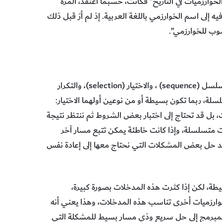
ارزميات في التاريخ” فكانت، حسبما أعتقد، المرة
إلى اسم الخوارزمي باللغة العربية. إذ لم أرَ قبل ذلك
سوب للخوارزمي”.
كان مصطح الخوارزمية في الأصل يدل على ثلاثة تراكيب هي: التسلسل (sequence) ، والاختيار (selection)، والتكرار
متسلسلة، ربما تكون بسيطة أو من نوعين أولهما الاختيار:
ل قد تحتاج إلى اختبار بعض الشروط ثم ننتظر نتيجة
ت متسلسلة، وإذا كانت خاطئة يمكن تتبع مسار آخر
عند حل بعض المشكلات التي نحتاج معها إلى إعادة نفس
، لكن إذا كثرت هذه المدخلات بصورة كبيرة،
خوارزميات أخرى تناسب هذه المدخلات، وهذا يعني أنه
المبرمج إلى حل سريع وذي مسار بسيط للمشكلة التي