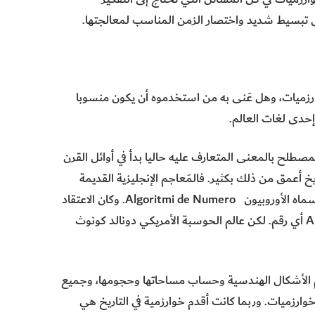
لى تبسيط شديد واختصار الزمن المناسب لمعالجتها.
زميات، وهل عَنى به من استخدموه أن يكون منسوبا
إحدى لغات العالم.
صطلح بالمعنى المتعارف عليه حاليا بدأ في أوائل القرن
خ أعمق من ذلك بكثير. فالمَعاجم الإنجليزية القديمة
توضح أن المصطلح يشير إلى نظام العد العشري أو العربي الذي أسماه الأوروبيون Algoritmi de Numero. وكان الاعتقاد
سائدا أنه جاء من دمج الكلمتَين ( (Algiros أي مؤلم و ((Arithmos أي رقم. لكن عالم الحوسبة الأمريكي دونالد كونوث
م الأشكال الهندسية وحساب مساحاتها وحجومها، وجميع
ارزميات. وربما كانت أقدم خوارزمية في التاريخ هي