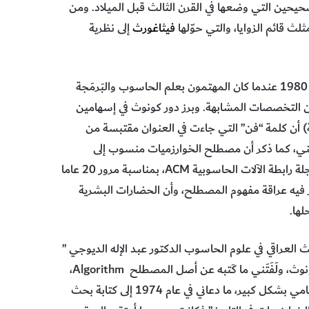
ين التي وضعها في القرن الثالث قبل الميلاد. ومن
لث قائم الزوايا، والتي حوّلها
فيثاغورث
إلى نظرية
ويعود الاهتمام المعاصر بمصطلح Algorithm إلى الفترة 1960 – 1980 عندما كان المهتمون بعلم الحاسوب والبَرمَجة
 التخصصات المشابهة. وبرز دور كونوث في إسهامين
) أن كلمة “فن” التي جاءت في العنوان مقتبسة من
مهني، كما ذكر أن مصطلح الخوارزميات منسوب إلى
الخوارزمي. والإسهام الثاني لكونوث كان من خلال بحث نشره في مجلة رابطة الآلات الحاسوبية ACM، بمناسبة مرور 20 عاما
بعنوان “Ancient Babylonian Algorithms” أظهر فيه عراقة مفهوم المصطلح، وأن الحضارات البشرية
ها.
لعراقي في علوم الحاسوب الدكتور عبد الإله الديوجي ”
إنه في عام 1972 اطلعت للمرة الأولى على الجزء الأول من كتاب كونوث، ولَفَتَني ما كَتبه عن أصل المصطلح Algorithm،
وقرأت كذلك ورقته البحثية عن الرياضيات البابلية التي حازت اهتمامي بشكل كبير، ما دعاني في عام 1974 إلى كتابة بحث