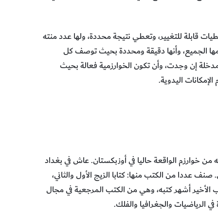
ات قابلة للتغيير، وتعطي نتيجة محددة، ولها عدد منته
مها الجميع، وأنها دقيقة ومحددة بحيث توصف كل
دخلة إن وجدت، وأن تكون الخوارزمية فعالة بحيث
إمكانات اليدوية.
 محمد بن موسى الخوارزمي (781 – 847 م)، أصله من خوارزم الواقعة حاليا في أوزبكستان. عاش في بغداد
نف عددا من الكتب منها: كتابا الزيج الأول والثاني،
اب الأخير أشهر كتبه، وهي من الكتب المرجعية في مجال
في الرياضيات والجغرافيا والفلك.