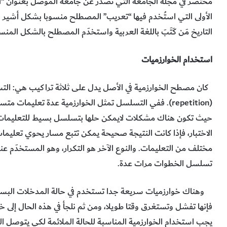
مختصر في مجلة الجامعة التي تصدر عن جامعة الموصل بعنوان “الخو
الأولى التي استُخدم فيها “تعريب” المصطلح منسوبا بشكل أشير فيه 
التاريخ مَن كَتَبَ باللغة العربية واستخدَم المصطلح بالشكل المن
استخدام الخوارزميات
(repetition). ففي التسلسل تمثل الخوارزمية عدة تعليمات 
حيث تكون هناك مشكلات لايمكن حلها بتسلسل بسيط للتعليمات، ب
الاختبار، فإذا كانت النتيجة صحيحة يمكن تتبع مسار يحوي تعليما
مختلف من التعليمات. والنوع الآخر هو التكرار، وهو المستخدَم 
تسلسل الخطوات مرات عدة.
وهناك خوارزميات سريعة جدا تستخدم في حالة المدخلات البسيطة
فإنها تفشل وتستغرق وقتا طويلا، ومن ثم نلجأ في هذه الحال إلى 
يجب استخدام الخوارزمية المناسبة للحالة الملائمة لكي يتوصل 