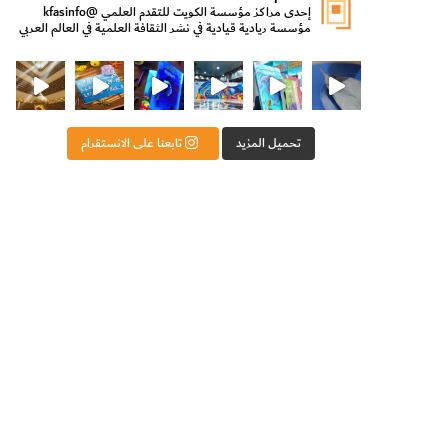
إحدى مراكز مؤسسة الكويت للتقدم العلمي
@kfasinfo
مؤسسة ريادية قيادية في نشر الثقافة العلمية في العالم العربي
ت للتقدم العلمي
ثقافة ووزير الدولة لشؤون الش
من الأعماق نكتشف ومن الكتب نتعلّم
⁨ رجعنا! ما كنّا بعيد! مجهزين لكم كل جديد!⁩
تحميل المزيد
تابعنا على الانستقرام