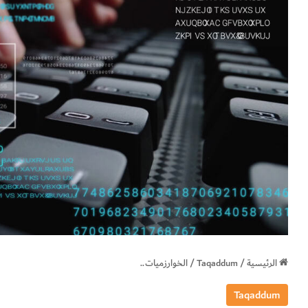
الرئيسية
/
Taqaddum
/
الخوارزميات..
Taqaddum