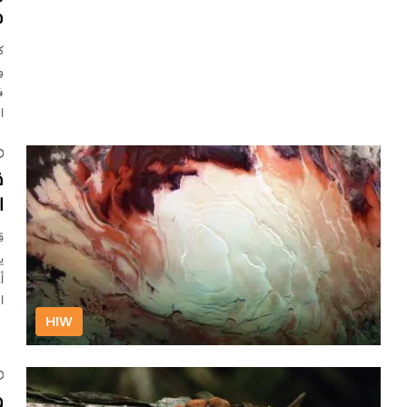
د
و
ا
ق
ا
ق
أ
ا
HIW
ف