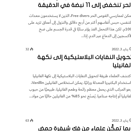
لحر تنخفض إلى 11 نبضة في الدقيقة
يمكن لممارسي الغوص الحر Free divers، الذين لا يستخدمون معدات
لتنفس، حبس أنفاسهم أكثر من أربع دقائق والنزول إلى أعماق تزيد على
100م. لكن هذا التحمل الفذ يؤثر سلبًا في قدرة الجسم على ضخ
لأكسجين إلى الدماغ عبر الدم. إذا…
يناير 3, 2022
32
حويل النفايات البلاستيكية إلى نكهة
لفانيليا
كتشف العلماء طريقة لتحويل النفايات البلاستيكية إلى نكهة الفانيليا
باستخدام البكتيريا المعدلة وراثيًا. يمكن استخلاص الفانيلين Vanillin،
هو المركب الذي يحمل معظم رائحة وطعم الفانيليا، طبيعيًا من حبوب
فانيليا أو إنتاجه صناعيا. يُصنَع نحو 85% من الفانيلين حاليًا من مواد…
يناير 3, 2022
63
بما تمكَّن علماء من فك شيفرة حمض