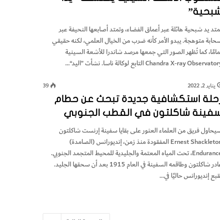
بحية”
متد يد شبحية هائلة عبر أعماق الفضاء، وتمتد أصابعها النحيفة عبر
حابة متوهجة. يبدو الأمر كأنه ضرب من الخيال العلمي، لكنه حقيقي
مامًا، كما تُظهر الصور التي جمعها مرصد شاندرا للأشعة السينية
Chandra X-ray Observato التابع لوكالة ناسا. نشأت ”اليد“…
يناير 2, 2022
39
حلة استكشافية جديدة تبحث عن حطام
فينة شاكلتون في القطب الجنوبي
يحاول فريق من العلماء العثور على بقايا سفينة إرنست شاكلتون
Ernest Shackleton المفقودة منذ زمن، إنديورانس (الصامدة)
Endurance، تحت المياه المعتمة والجليدية للمحيط المتجمد الجنوبي.
غادر شاكلتون وطاقمه السفينة في العام 1915 بعد أن سحقها الجليد.
قبع إنديورانس حاليًا في…