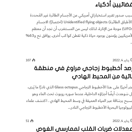
ضائيين أذكياء
بب صدور تقرير استخباراتي أمريكي عن الأجسام الطائرة غير المُحددة
(الأطباق الطائرة) Unidentified flying objects (اختصارًا: الاجسام
UFOs) موجة من الإثارة، لذلك ليس من المستغرب أن نجد أن معظم
الأمريكيين يؤمنون بوجود حياة ذكية تقطن كواكب أخرى. يوافق نح و63%
يناير 4, 2022
107
صد أخطبوط زجاجي مراوغ في منطقة
ائية من المحيط الهادي
عثر أخيرًا على هذا الأخطبوط الزجاجي Glass octopus الذي نادرًا ما يُرى،
ل شوهدت أيضًا أجزاؤه الداخلية، عندما صوره روبوت تحت الماء وهو
سبح برشاقة عبر المياه العميقة في وسط المحيط الهادي . اكتشف علماء
لبيولوجيا البحرية الأخطبوط الزجاجي النادر…
يناير 4, 2022
51
عدلات ضربات القلب لممارسي الغوص