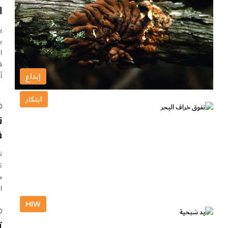
ا
ي
ب
ا
إبداع
أص
ابتكار
ن
ق
م
ال
HIW
ت