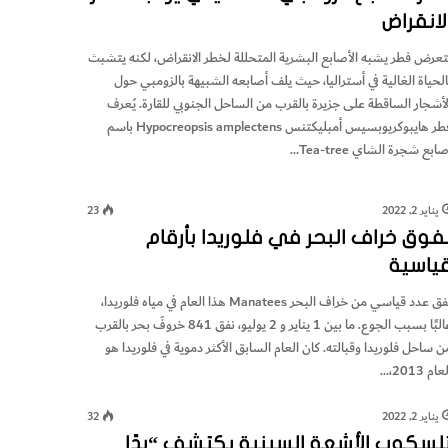
لانقراض
تعرض فطر يشبه الأصابع البشرية المتحللة لخطر الانقراض، لكنه يتشبث
الحياة الغالية في أستراليا، حيث يلف أصابعه الشبيهة بالزومبي حول
لأشجار الساقطة على جزيرة بالقرب من الساحل الجنوبي للقارة. يُعرف
فطر هايبوكريوبسيس أمبليكتنس Hypocreopsis amplectens باسم
ابع شجرة الشاي Tea-tree…
يناير 2, 2022
23
فوق خراف البحر في فلوريدا بأرقام
ياسية
نفق عدد قياسي من خراف البحر Manatees هذا العام في مياه فلوريدا،
غالبًا بسبب الجوع. ما بين 1 يناير و 2 يوليو، نفق 841 خروفَ بحر بالقرب
ن ساحل فلوريدا وقبالته. كان العام السابق الأكثر دموية في فلوريدا هو
عام 2013،…
يناير 2, 2022
32
لسكوب الأشعة السينية يكتشف “يدًا