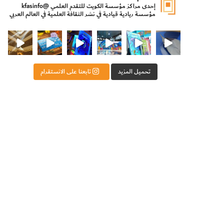
إحدى مراكز مؤسسة الكويت للتقدم العلمي
@kfasinfo
مؤسسة ريادية قيادية في نشر الثقافة العلمية في العالم العربي
ت للتقدم العلمي
ثقافة ووزير الدولة لشؤون الش
من الأعماق نكتشف ومن الكتب نتعلّم
⁨ رجعنا! ما كنّا بعيد! مجهزين لكم كل جديد!⁩
تحميل المزيد
تابعنا على الانستقرام