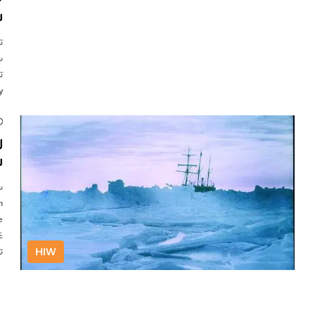
ش
ت
س
ت
ry
ر
س
س
HIW
ت