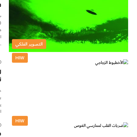
ف
س
التصوير الفلكي
…
HIW
ر
ن
ب
ي
ا
HIW
م