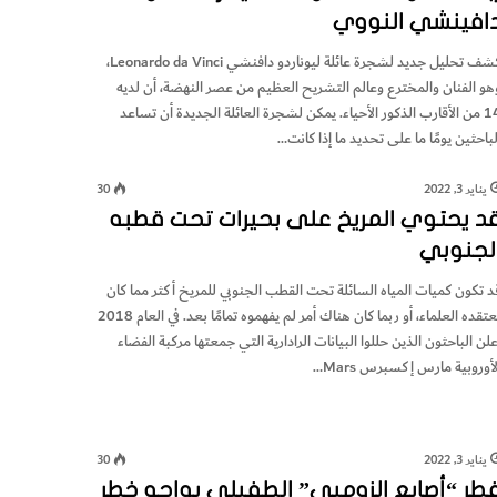
افينشي النووي
كشف تحليل جديد لشجرة عائلة ليوناردو دافنشي Leonardo da Vinci،
هو الفنان والمخترع وعالم التشريح العظيم من عصر النهضة، أن لديه
14 من الأقارب الذكور الأحياء. يمكن لشجرة العائلة الجديدة أن تساعد
لباحثين يومًا ما على تحديد ما إذا كانت…
يناير 3, 2022
30
د يحتوي المريخ على بحيرات تحت قطبه
لجنوبي
د تكون كميات المياه السائلة تحت القطب الجنوبي للمريخ أكثر مما كان
يعتقده العلماء، أو ربما كان هناك أمر لم يفهموه تمامًا بعد. في العام 2018
علن الباحثون الذين حللوا البيانات الرادارية التي جمعتها مركبة الفضاء
لأوروبية مارس إكسبرس Mars…
يناير 3, 2022
30
طر “أصابع الزومبي” الطفيلي يواجه خطر