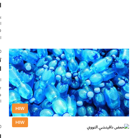
ا
ا
ا
ت
ا
ا
و
ال
HIW
HIW
ر