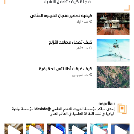
مجلة كيف تعمل الأشياء
كيفية تحضير فنجان القهوة المثالي
منذ 7 أيام
كيف تعمل مصاعد التزلج
منذ 7 أيام
كيف غرقت أطلانتس الحقيقية
منذ أسبوعين
aspdkw
إحدى مراكز مؤسسة الكويت للتقدم العلمي
@kfasinfo
مؤسسة ريادية
قيادية في نشر الثقافة العلمية في العالم العربي
مي
الدولة لشؤون الش
من الأعماق نكتشف ومن الكتب نتعلّم
⁨ رجعنا! ما كنّا بعيد! مجهزين لكم كل جديد!⁩