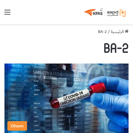
الق
الرئيسية
/
BA-2
BA-2
Oloom