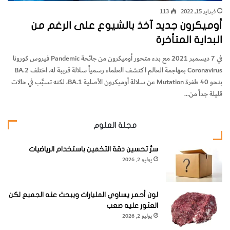
فبراير 15, 2022
113
أوميكرون جديد آخذ بالشيوع على الرغم من
البداية المتأخرة
في 7 ديسمبر 2021 مع بدء متحور أوميكرون من جائحة Pandemic فيروس كورونا
Coronavirus بمهاجمة العالم اكتشف العلماء رسمياً سلالة قريبة له. اختلف BA.2
بنحو 40 طفرة Mutation عن سلالة أوميكرون الأصلية BA.1، لكنه تسبَّب في حالات
قليلة جداً من…
مجلة العلوم
سرُّ تحسين دقة التخمين باستخدام الرياضيات
يوليو 2, 2026
لون أحمر يساوي المليارات ويبحث عنه الجميع لكن
العثور عليه صعب
يوليو 2, 2026