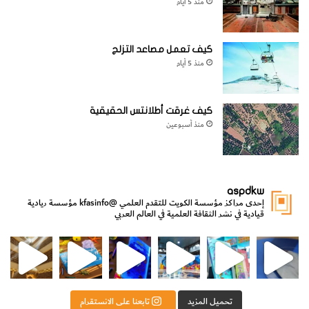
منذ 5 أيام
كيف تعمل مصاعد التزلج
منذ 5 أيام
كيف غرقت أطلانتس الحقيقية
منذ أسبوعين
aspdkw
إحدى مراكز مؤسسة الكويت للتقدم العلمي
@kfasinfo
مؤسسة ريادية
قيادية في نشر الثقافة العلمية في العالم العربي
مي
الدولة لشؤون الش
من الأعماق نكتشف ومن الكتب نتعلّم
⁨ رجعنا! ما كنّا بعيد! مجهزين لكم كل جديد!⁩
تحميل المزيد
تابعنا على الانستقرام