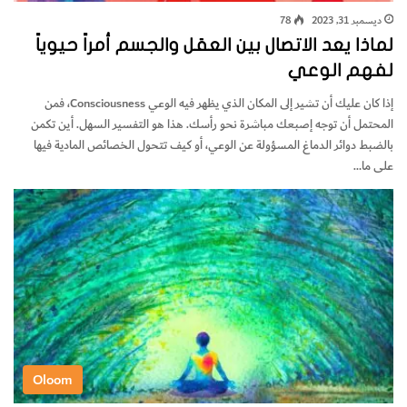
ديسمبر 31, 2023
78
لماذا يعد الاتصال بين العقل والجسم أمراً حيوياً
لفهم الوعي
إذا كان عليك أن تشير إلى المكان الذي يظهر فيه الوعي Consciousness، فمن
المحتمل أن توجه إصبعك مباشرة نحو رأسك. هذا هو التفسير السهل. أين تكمن
بالضبط دوائر الدماغ المسؤولة عن الوعي، أو كيف تتحول الخصائص المادية فيها
على ما…
Oloom