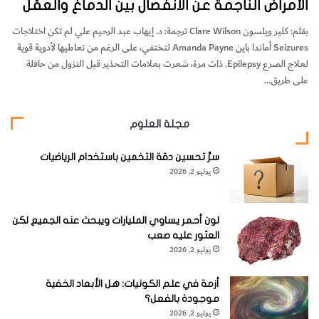
الأمراض الناجمة عن الانفصال بين الدماغ والعقل
بقلم: كلير ويلسون Clare Wilson ترجمة: د. إيهاب عبد الرحيم علي لم تكن اختلاجات
Seizures أماندا باين Amanda Payne لتختفي، على الرغم من تعاطيها لأدوية قوية
لعلاج الصرع Epilepsy. ذات مرة، شعرت بعلامات التحذير قبل النزول من حافلة
على طريق…
مجلة العلوم
سرُّ تحسين دقة التخمين باستخدام الرياضيات
يوليو 2, 2026
لون أحمر يساوي المليارات ويبحث عنه الجميع لكن
العثور عليه صعب
يوليو 2, 2026
أزمة في علم الكونيات: هل الأبعاد الخفية
موجودة بالفعل؟
يوليو 2, 2026