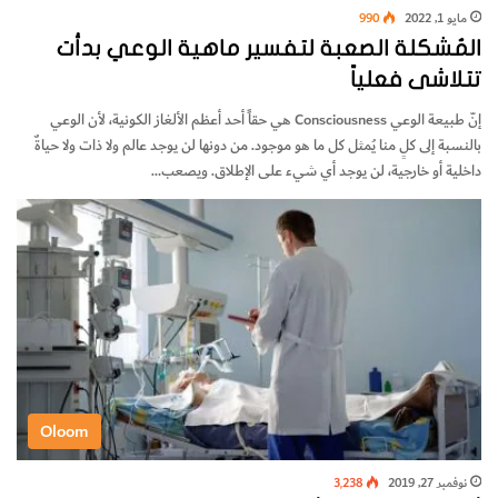
مايو 1, 2022
990
المُشكلة الصعبة لتفسير ماهية الوعي بدأت
تتلاشى فعلياً
إنّ طبيعة الوعي Consciousness هي حقاً أحد أعظم الألغاز الكونية، لأن الوعي
بالنسبة إلى كلٍ منا يُمثل كل ما هو موجود. من دونها لن يوجد عالم ولا ذات ولا حياةٌ
داخلية أو خارجية، لن يوجد أي شيء على الإطلاق. ويصعب…
Oloom
نوفمبر 27, 2019
3٬238