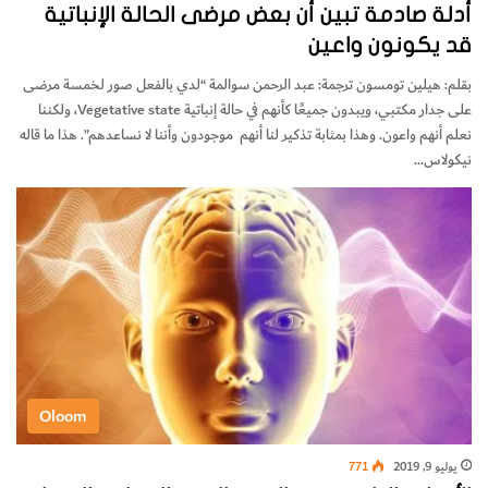
أدلة صادمة تبين أن بعض مرضى الحالة الإنباتية
قد يكونون واعين
بقلم: هيلين تومسون ترجمة: عبد الرحمن سوالمة “لدي بالفعل صور لخمسة مرضى
على جدار مكتبي، ويبدون جميعًا كأنهم في حالة إنباتية Vegetative state، ولكننا
نعلم أنهم واعون. وهذا بمثابة تذكير لنا أنهم موجودون وأننا لا نساعدهم”. هذا ما قاله
نيكولاس…
Oloom
يوليو 9, 2019
771