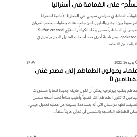
سلُّح” على القمامة في أستراليا
اوياتُ القمامة في ضواحي سيدني هي الخطوط الأمامية للمعركة
لفوضوية بين البشر والطيور. فمن جانبٍ هناك ببغاوات بحجم الغربان
تغوص في القمامة وتُسمى ببغاءَ الكوكاتو المتوَّج اSulfur-crested
cockatoos. ومن ناحية أخرى نجد أصحابَ المنازل الذين يرغبون في
لتوقف عن التنظيف…
يونيو 14, 2022
87
لماء يحولون الطماطم إلى مصدر غني
فيتامين D
ماطم بتقنية بيولوجية يمكن أن تكون طريقة جديدة لتعزيز مستويات
فيتامين D تكون الطماطم أكثر نضجاً وأطيب مذاقاً تحت أشعة شمس
لصيف. تظهر دراستان الآن أنه بمساعدة بسيطة من عملية تعديل جيني،
مكن للطماطم الناضجة بالشمس أن تخزَن جزيئاً سلفاً…