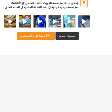
إحدى مراكز مؤسسة الكويت للتقدم العلمي
@kfasinfo
مؤسسة ريادية قيادية في نشر الثقافة العلمية في العالم العربي
ت للتقدم العلمي
ثقافة ووزير الدولة لشؤون الش
من الأعماق نكتشف ومن الكتب نتعلّم
⁨ رجعنا! ما كنّا بعيد! مجهزين لكم كل جديد!⁩
تحميل المزيد
تابعنا على الانستقرام