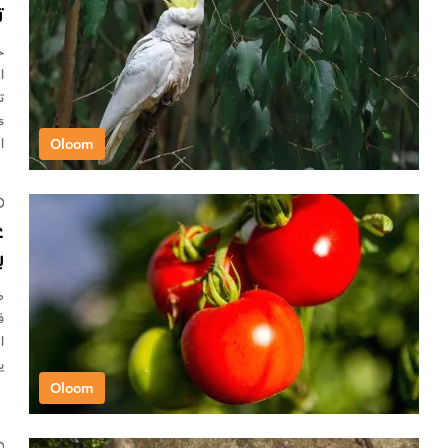
ت
ح
ا
Oloom
ا
ع
ب
ط
ا
ي
Oloom