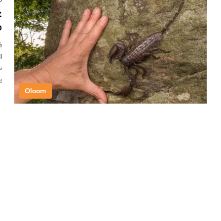
ع
م
س
ي
Oloom