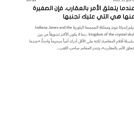
مايو 11, 2022
189
ندما يتعلق الأمر بالعقارب، فإن الصغيرة
نها هي التي عليك تجنبها
فيلم إنديانا جونز ومملكة الجمجمة البلورية Indiana Jones and the
kingdom of the crystal skull ربما لا يكون الأكثر تشويقاً من بين
لسلة أفلام المغامرة، لكنه على الأقل أدرك أمراً صحيحاً واحداً: «عندما
تعلق الأمر بالعقارب»، يتندر المغامر صاحب اللقب…