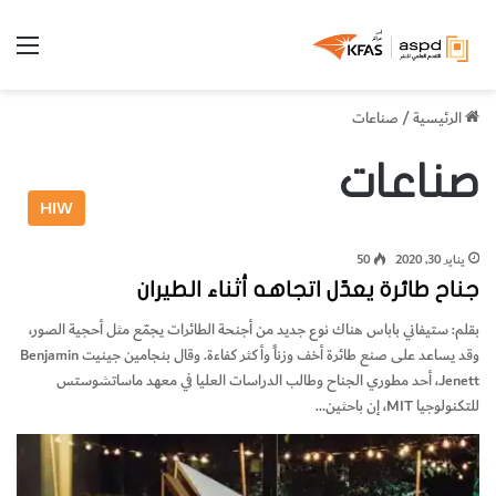
الق
الرئيسية
/
صناعات
صناعات
HIW
يناير 30, 2020
50
جناح طائرة يعدّل اتجاهه أثناء الطيران
بقلم: ستيفاني باباس هناك نوع جديد من أجنحة الطائرات يجمّع مثل أحجية الصور،
وقد يساعد على صنع طائرة أخف وزناً وأكثر كفاءة. وقال بنجامين جينيت Benjamin
Jenett، أحد مطوري الجناح وطالب الدراسات العليا في معهد ماساتشوستس
للتكنولوجيا MIT، إن باحثين…