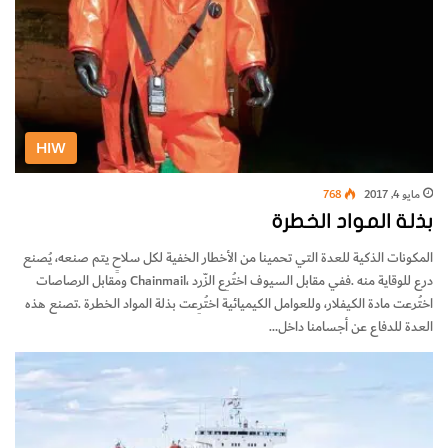
HIW
مايو 4, 2017
768
بذلة المواد الخطرة
‬العدة‭ ‬للدفاع‭ ‬عن‭ ‬أجسامنا‭ ‬داخل‭…