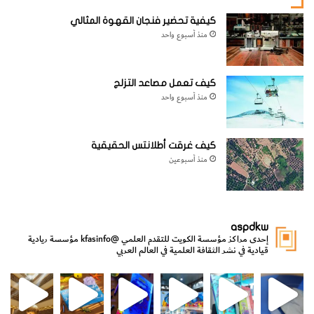
كيفية تحضير فنجان القهوة المثالي
منذ أسبوع واحد
كيف تعمل مصاعد التزلج
منذ أسبوع واحد
كيف غرقت أطلانتس الحقيقية
منذ أسبوعين
aspdkw
إحدى مراكز مؤسسة الكويت للتقدم العلمي
@kfasinfo
مؤسسة ريادية
قيادية في نشر الثقافة العلمية في العالم العربي
مي
الدولة لشؤون الش
من الأعماق نكتشف ومن الكتب نتعلّم
⁨ رجعنا! ما كنّا بعيد! مجهزين لكم كل جديد!⁩