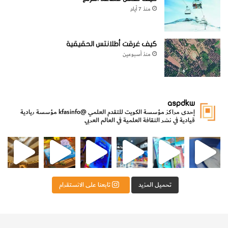
منذ 7 أيام
كيف غرقت أطلانتس الحقيقية
منذ أسبوعين
aspdkw
إحدى مراكز مؤسسة الكويت للتقدم العلمي
@kfasinfo
مؤسسة ريادية
قيادية في نشر الثقافة العلمية في العالم العربي
مي
الدولة لشؤون الش
من الأعماق نكتشف ومن الكتب نتعلّم
⁨ رجعنا! ما كنّا بعيد! مجهزين لكم كل جديد!⁩
تحميل المزيد
تابعنا على الانستقرام