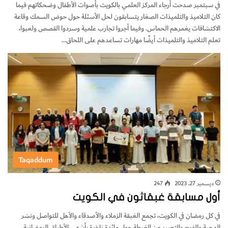
في سبتمبر صدحت أرجاء المركز العلمي بالكويت بأصوات الأطفال وضحكاتهم فيما
كان التلاميذ والتلميذات الصغار يتسابقون لحل الأسئلة حول حوض السمك وقاعة
الاكتشافات يغمرهم الحماس. وفيما أجروا تجارب علمية وسردوا القصص ولعبوا،
تعلم التلاميذ والتلميذات أيضًا مهارات تساعدهم على اللحاق…
Taqaddum
ديسمبر 27, 2023
247
أول مسابقة غبقاثون في الكويت
في كل رمضان في الكويت، تجمع الغبقة الزملاء والأصدقاء والأهل للتواصل ونشر
المحبة والفرح والتعبير عن الغبطة حول مائدة زاخرة بأشهى الأطباق الرمضانية