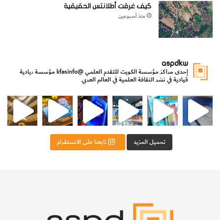
كيف غرقت أطلانتس الحقيقية
منذ أسبوعين
aspdkw
إحدى مراكز مؤسسة الكويت للتقدم العلمي
@kfasinfo
مؤسسة ريادية
قيادية في نشر الثقافة العلمية في العالم العربي
مي
الدولة لشؤون الش
من الأعماق نكتشف ومن الكتب نتعلّم
⁨ رجعنا! ما كنّا بعيد! مجهزين لكم كل جديد!⁩
تحميل المزيد
تابعنا على الانستقرام