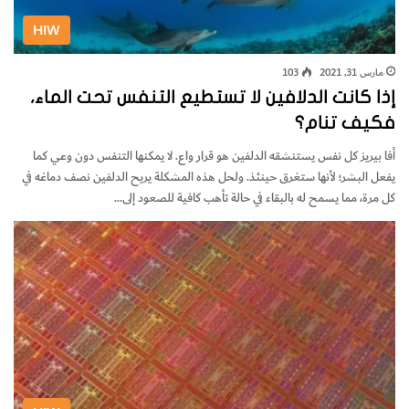
HIW
مارس 31, 2021
103
إذا كانت الدلافين لا تستطيع التنفس تحت الماء،
فكيف تنام؟
أفا بيريز كل نفس يستنشقه الدلفين هو قرار واع. لا يمكنها التنفس دون وعي كما
يفعل البشر؛ لأنها ستغرق حينئذ. ولحل هذه المشكلة يريح الدلفين نصف دماغه في
كل مرة، مما يسمح له بالبقاء في حالة تأهب كافية للصعود إلى…