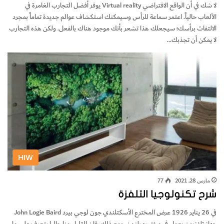
لا شك في أن الواقع الافتراضي Virtual reality يوفر أفضل التجارب الغامرة في
الألعاب حالياً. اعتمر سماعة للرأس وسيمكنك استكشاف عوالم جديدة تماماً بمجرد
الالتفات برأسك؛ سيجعلك هذا تشعر بأنك موجود هناك بالفعل. ولكن هذه التجارب
لا يمكن أن تجذبك…
HIW
مارس 28, 2021
77
شرح تكنولوجيا التلفزة
في 26 يناير 1926 عرض المخترع الأسكتلندي جون لوجي بيرد John Logie Baird
جهاز تلفزيون يعمل في مختبره بلندن. ومع ذلك، فإن القليل منا حاليا يتعرف على ما