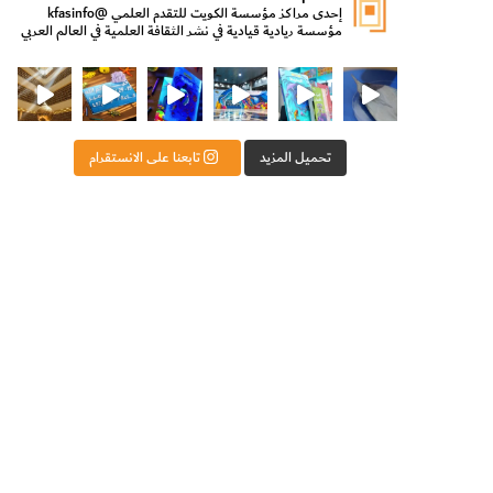
إحدى مراكز مؤسسة الكويت للتقدم العلمي
@kfasinfo
مؤسسة ريادية قيادية في نشر الثقافة العلمية في العالم العربي
ت للتقدم العلمي
ثقافة ووزير الدولة لشؤون الش
من الأعماق نكتشف ومن الكتب نتعلّم
⁨ رجعنا! ما كنّا بعيد! مجهزين لكم كل جديد!⁩
تحميل المزيد
تابعنا على الانستقرام