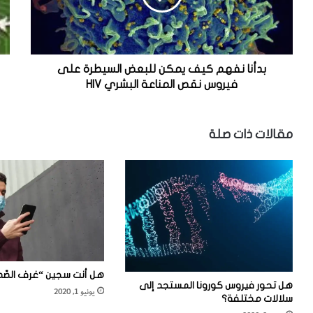
ن
ا
ف
ل
ه
ع
م
ث
ك
و
بدأنا نفهم كيف يمكن للبعض السيطرة على
ي
ر
فيروس نقص المناعة البشري HIV
ف
ع
ي
ل
م
ى
مقالات ذات صلة
ك
ث
ن
ق
ل
و
ل
ب
ب
س
ع
و
ض
د
ا
ا
ل
ء
س
م
هل أنت سجين “غرف الصّ
هل تحور فيروس كورونا المستجد إلى
ي
ت
يونيو 1, 2020
سلالات مختلفة؟
ط
و