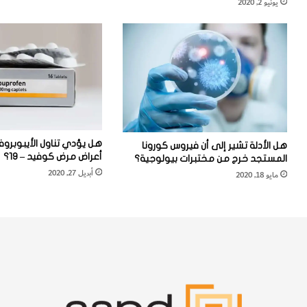
يونيو 2, 2020
ر
س
ة
ط
ع
ة
ل
ا
ى
ل
ف
ك
ي
ت
ر
ل
و
ة
س
هل يؤدي تناول الأيبوبروفي
ن
هل الأدلة تشير إلى أن فيروس كورونا
أعراض مرض كوفيد – 19؟
المستجد خرج من مختبرات بيولوجية؟
ق
أبريل 27, 2020
مايو 18, 2020
ص
ا
ل
م
ن
ا
ع
ة
ا
ل