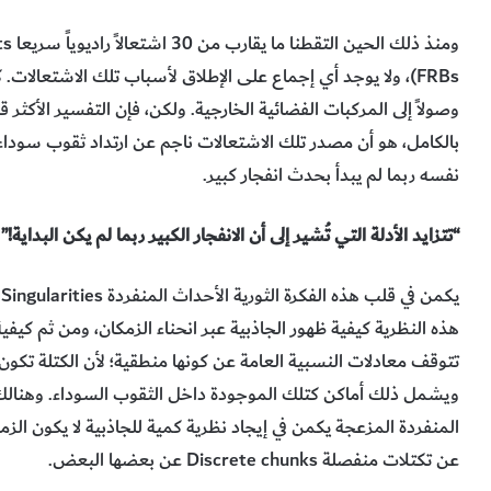
FRBs)، ولا يوجد أي إجماع على الإطلاق لأسباب تلك الاشتعالات.
وصولاً إلى المركبات الفضائية الخارجية. ولكن، فإن التفسير الأكثر ق
بالكامل، هو أن مصدر تلك الاشتعالات ناجم عن ارتداد ثقوب سوداء. و
نفسه ربما لم يبدأ بحدث انفجار كبير.
“تتزايد الأدلة التي تُشير إلى أن الانفجار الكبير ربما لم يكن البداية!”
ي
هذه النظرية كيفية ظهور الجاذبية عبر انحناء الزمكان، ومن ثم كيف
تتوقف معادلات النسبية العامة عن كونها منطقية؛ لأن الكتلة تكون كثي
ويشمل ذلك أماكن كتلك الموجودة داخل الثقوب السوداء. وهنال
المنفردة المزعجة يكمن في إيجاد نظرية كمية للجاذبية لا يكون الزم
عن تكتلات منفصلة Discrete chunks عن بعضها البعض.