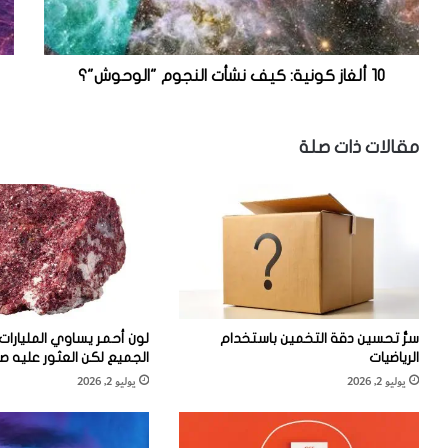
ز
ز
ك
ك
و
و
ن
ن
10 ألغاز كونية: كيف نشأت النجوم "الوحوش"؟
ي
ي
ة
ة
:
:
مقالات ذات صلة
ك
ه
ي
ل
ف
ا
ن
ل
ش
أ
أ
ر
ت
ض
ا
م
ل
ك
سرُّ تحسين دقة التخمين باستخدام
لون أحمر يساوي المليارات
ن
ا
الرياضيات
الجميع لكن العثور عليه 
ج
ن
يوليو 2, 2026
يوليو 2, 2026
و
م
م
م
"
ي