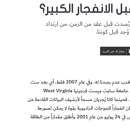
 رُصدت قبل عقد من الزمن، من ارتداد
مشاركة عبر البريد
لقد اختفى بسرعة كبيرة عند ظهوره تقريباً، ولذلك ليس من المستغرب عدم رصدنا له. وفي عام 2007 فقط، أي بعد ست
سنوات على الحدث، تمكن دوسان لوريمير Duncan Lorimer من جامعة ساوث ويست فرجينيا West Virginia
 دايفيد ناركيفيتش David Narkevic من رؤيته. فحينما كانا يُجريان مسحاً لأرشيف البيانات القادمة من
ن انفجاراً للموجات الراديوية بقوة لا يمكن تصورها.
فذلك الانفجار الذي استمر لمدة تقل عن 5 ميلي-ثانية، صدم الأرض في 24 يوليو من عام 2001 وأطلق مقداراً من الطاقة