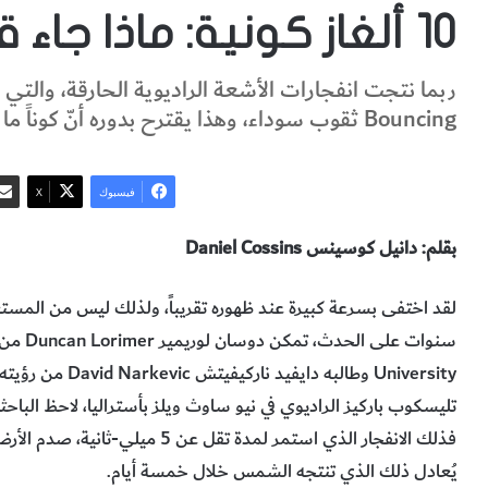
10 ألغاز كونية: ماذا جاء قبل الانفجار الكبير؟
ربما نتجت انفجارات الأشعة الراديوية الحارقة، والتي
Bouncing ثقوب سوداء، وهذا يقترح بدوره أنّ كوناً ما وُجد قبل كوننا.
فيسبوك
‫X
بقلم: دانيل كوسينس Daniel Cossins
University وطالبه
تليسكوب باركيز الراديوي في نيو ساوث ويلز بأستراليا، لاحظ الباحثا
يُعادل ذلك الذي تنتجه الشمس خلال خمسة أيام.