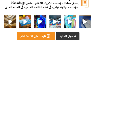
إحدى مراكز مؤسسة الكويت للتقدم العلمي
@kfasinfo
مؤسسة ريادية قيادية في نشر الثقافة العلمية في العالم العربي
ت للتقدم العلمي
ثقافة ووزير الدولة لشؤون الش
من الأعماق نكتشف ومن الكتب نتعلّم
⁨ رجعنا! ما كنّا بعيد! مجهزين لكم كل جديد!⁩
تحميل المزيد
تابعنا على الانستقرام