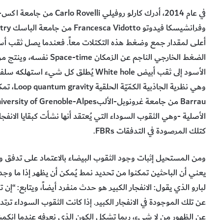
أعلى لمقدار جمع وضغط هذه التكتلات معاً. فعندما يصل ثقب أسود
الضغط الخارجي الناجم عن 
الأسود إلى ثقب أبيض White hole يُطلق كل
الأصلية -وهي الثقوب السوداء التي يُعتقد أنها نشأت كبقايا الانفجا
كتلك المرصودة في التدفقات FBRs.
ومن المستحيل إثبات وجود الثقوب البيضاء بالاعتماد على تدفق 
لبارو الذي يقول: الانفجار الكبير هو حدث منفرد أيضاً، ويتابع: “إن 
عن تلك الموجودة في الانفجار الكبير. إذا كانت الثقوب السوداء ترتد ف
عن الظهور من لا شيء، ربما تشكل الكون الذي نعرفه عندما انكم