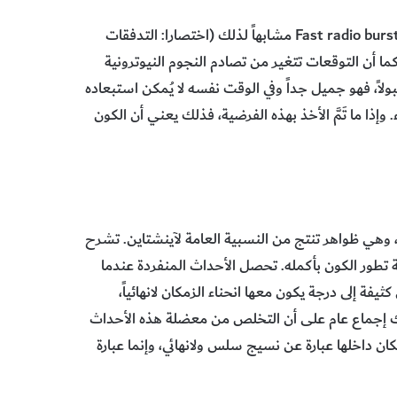
ومنذ ذلك الحين التقطنا ما يقارب من 30 اشتعالاً راديوياً سريعا Fast radio bursts مشابهاً لذلك (اختصارا: التدفقات
 كما أن التوقعات تتغير من تصادم النجوم النيوترونية
بولاً، فهو جميل جداً وفي الوقت نفسه لا يُمكن استبعاده
إذا ما تَمَّ الأخذ بهذه الفرضية، فذلك يعني أن الكون
كمن في قلب هذه الفكرة الثورية الأحداث المنفردة Singularities، وهي ظواهر تنتج من النسبية العامة لآينشتاين. تشرح
ية تطور الكون بأكمله. تحصل الأحداث المنفردة عندما
فة إلى درجة يكون معها انحناء الزمكان لانهائياً،
ك إجماع عام على أن التخلص من معضلة هذه الأحداث
كان داخلها عبارة عن نسيج سلس ولانهائي، وإنما عبارة