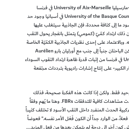
في عام 2014، أدرك كارلو روفيلي Carlo Rovelli من جامعة اكس-مارسيليا University of Aix-Marseille في فرنسا
وفرانشيسكا فيدوتو Francesca Vidotto من جامعة الباسك University of the Basque Country في أسبانيا وجود حد
 ما إلى كثافة محددة، فإن الجاذبية سيتغلب عليها
الزمكان Space-time نفسه، وينتج من ذلك ارتداد كمّيّ (كمومي) يتمثل بانفجار يحول الثقب
 شيء استهلكه سلفه. وبالاعتماد على إحدى نظريات الجاذبية الكمّيّة الخاصة
وهي نظرية الجاذبية الكمّيّة الحلقية Loop quantum gravity، تمكن الباحثان جنباً إلى جنب مع أورليان بارو Aurélien
Barrau من جامعة غرونوبل-الألبUniversity of Grenoble-Alpes في فرنسا من إثبات قدرة ظاهرة ارتداد الثقوب السوداء
ر الكبير- على إنتاج إشارات راديوية بترددات مرتفعة
وحيد فقط. ولكن إذا كانت هذه الفكرة صحيحة، فذلك
يعني أن الباحثين تمكنوا من تحديد نمط يُمكن أن يظهر إذا ما وجدت مشاهدات كافية للتدفقات FBRs. وهنا ما يُهم وفقاً
تركبية الحدث المنفرد داخل الثقب الأسود لا تختلف كثيراً
علاً، من الوارد جداً أن الكون فَعَل الأمر نفسه.” فعوضاً
ش كون آخر إلى درجة لم يتمكن بعدها من فعل المزيد….