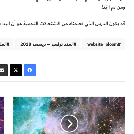
ومن ثم ارتد!
قد يكون الدرس الذي تعلمناه من الاشتعالات النجمية هو أن البداي
website_oloom
العدد نوفمبر – ديسمبر 2018
العل
فيسبوك
‫X
1
1
0
0
أ
أ
ل
ل
غ
غ
ا
ا