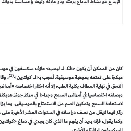
الإبداع هو نشاط الدماغ برمته وذو علاقة وثيقة بإحساسنا بذواتنا our sense of self. إنه يُوجب علينا أن نفهمه.
كان من الممكن أن يكون <J .Ch. ليمب> عازف
(1)
مبكرة على تمتعه بموهبة موسيقية. أعجب بـ<J. كولترين>
، وقا
التحق في نهاية المطاف بكلية الطب، إلا أنه اختار اختصاصه «أمرا
وبصفته اختصاصيا في أمراض السمع وجراحا في مركز جونز هوپكنز ا
لاستعادة السمع وتمكين الصم من الاستمتاع بالموسيقى. وما يزا
ركّز فيما لايقل عن نصف دراساته في السنوات العشر الأخيرة على م
وكما يقول، فإنه يريد أن يفهم ما الذي كان يجري في دماغ <كولترين>
السكسفون ليلة تلو الأخرى.