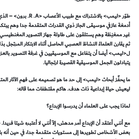
طوّر <ليمب> بالاشتراك م
أدمغة عازفي موسيقى الجاز ذوي القدرات المتقدمة جدا وهم يبت
غير ممغنِطَة وهم يستلقون على طاولة جهاز التصوير المغنطيسي
ثم يقارن العلماءُ النشاطَ العصبي الحاصل أثناء الابتكار المرت
ل<ليمب> أيضا أن يتفاعل مع الموسيقيين في غرفة التصوير بالعزف
يتبادلون الجمل الموسيقية القصيرة ارتجاليا.
ما يحفِّز أبحاث <ليمب> إلى حد ما هو تصميمه على فهم الآثار ا
ليعيش حياة إبداعية ذات هدف. هاكم مقتطفات مما قاله:
لماذا يجب على العلماء أن يدرسوا الإبداع؟
مع أنني أعتقد أن الإبداع أمر مدهش، إلاّ أنني لا أعتبره شيئا فريدا
بعض الأشخاص تطويرها إلى مستويات متقدمة جدا، في حين أنه بال