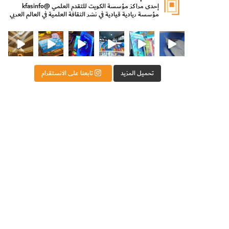
إحدى مراكز مؤسسة الكويت للتقدم العلمي
@kfasinfo
مؤسسة ريادية قيادية في نشر الثقافة العلمية في العالم العربي
ت للتقدم العلمي
ثقافة ووزير الدولة لشؤون الش
من الأعماق نكتشف ومن الكتب نتعلّم
⁨ رجعنا! ما كنّا بعيد! مجهزين لكم كل جديد!⁩
تحميل المزيد
تابعنا على الانستقرام