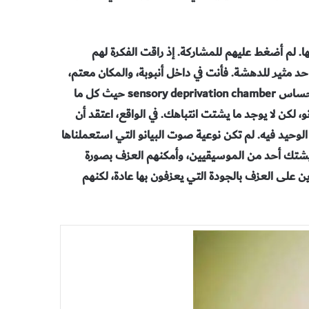
لم أضغط عليهم للمشاركة. إذ راقت الفكرة لهم
 حد مثير للدهشة. فأنت في داخل أنبوبة، والمكان معتم،
وليس لديك سوى سماعات، كما لو كنت في حجرة الحرمان من الإحساس sensory deprivation chamber حيث كل ما
و، لكن لا يوجد ما يشتت انتباهك. في الواقع، اعتقد أن
وحيد فيه. لم تكن نوعية صوت البيانو التي استعملناها
يشتك أحد من الموسيقيين، وأمكنهم العزف بصورة
ن على العزف بالجودة التي يعزفون بها عادة، لكنهم