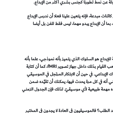
لة عن نمط تطورنا كجنس بشري أكثر من الإبداع.
كائنات مبدعة، فإنه يتعين علينا فعلا أن ندرس الإبداع
بما أن الإبداع يبدو مهما، ليس فقط للفن بل أيضا
 للإبداع هو السلوك الذي يتميز بأنه نموذجي، علما بأنه
لا يمثل السلوك الإبداعي كلّه. فكتابة رواية عمل إبداعي، ولكن يصعب القيام بذلك داخل جهاز تصوير fMRI، كما أن كتابة
لإبداعي. في حين أن الابتكار المرتجل في الموسيقي
 أنه في كل مرة يحدث فيها، يمكنك أن تقيِّده ضمن
ذه مهمة طبيعية لأي موسيقيّ. لذلك فإن الجدول الزمني
د الطلب؟ فالموسيقيون في العادة لا يجدون في المختبر