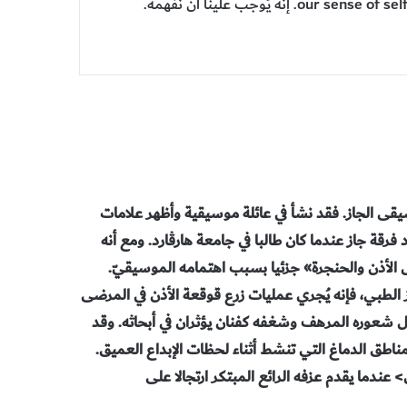
 سكسفون في موسيقى الجاز. فقد نشأ في عائلة موسيقية وأظهر علامات
د فرقة جاز عندما كان طالبا في جامعة هارڤارد. ومع أنه
ض الأذن والحنجرة» جزئيا بسبب اهتمامه الموسيقيّ.
لطبي، فإنه يُجري عمليات زرع قوقعة الأذن في المرضى
ل شعوره المرهف وشغفه كفنان يؤثران في أبحاثه. وقد
ناطق الدماغ التي تنشط أثناء لحظات الإبداع العميق.
 عندما يقدم عزفه الرائع المبتكر ارتجالا على