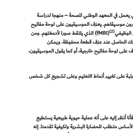
ع طبيب الأعصاب <R .A. برون> – الذي يعمل في المعهد الوطني للصحة – منهجا لدراسة
كرون موسيقاهم. يعزف الموسيقيون على لوحة مفاتيح
(2)
 الوظيفي
(fMRI) الذي يلتقط صورا لأدمغتهم. ومن
جل بذلك الحاصل عند عزف قطعة محفوظة. ويمكن
 على لوحة مفاتيح خارجية، أو كما يقول الموسيقيون،
لمترتبة على تغيير أنماط التعليم وعلى تشجيع كل شخص
. فأنا أنظر إليه على أنه عملية حيوية طبيعية يستطيع
أساس متطلب للحضارة البشرية ولكيفية تقدمنا. إنه