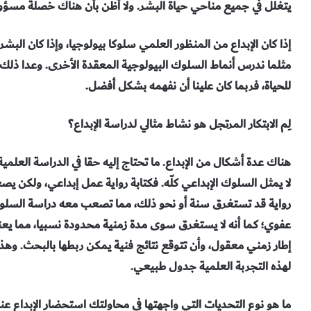
يتغلل في جميع مناحي حياة البشر. ولا أظن بأن هناك خصلة مسؤو
إذا كان الإبداع من المنظور العلمي سلوكا بيولوجيا، وإذا كان البشر 
مثلما ندرس أنماط السلوك البيولوجية المعقدة الأخرى. وعدا ذلك، 
للحياة، فربما كان علينا أن نفهمه بشكل أفضل.
لِم الابتكار المرتجل هو نشاط مثالي لدراسة الإبداع؟
هناك عدة أشكال من الإبداع. ما تحتاج إليه حقا في الدراسة العلمية
رواية قد تستغرق سنة أو نحو ذلك، مما تصعب معه دراسة السلوك ا
عفوي؛ كما أنه لا يستغرق سوى مدة زمنية محدودة نسبيا، مما يعني
إطار زمني معقول، وأن تتوقع نتائج فنية يمكن ربطها بالبحث. وه
لهذه التجربة العلمية جدول طبيعي.
ما هو نوع التحديات التي واجهتها في محاولتك استحضار الإبداع عن