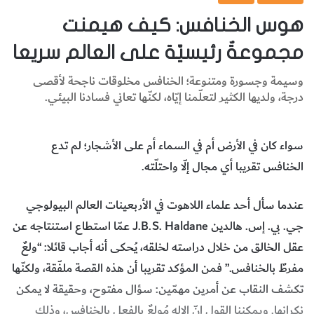
هوس الخنافس: كيف هيمنت
مجموعةٌ رئيسيّة على العالم سريعا
وسيمة وجسورة ومتنوعة؛ الخنافس مخلوقات ناجحة لأقصى
درجة، ولديها الكثير لتعلّمنا إيّاه، لكنّها تعاني فسادنا البيئي.
سواء كان في الأرض أم في السماء أم على الأشجار؛ لم تدع
الخنافس تقريبا أي مجال إلّا واحتلّته.
عندما سأل أحد علماء اللاهوت في الأربعينات العالم البيولوجي
جي. بي. إس. هالدين J.B.S. Haldane عمّا استطاع استنتاجه عن
عقل الخالق من خلال دراسته لخلقه، يُحكى أنه أجاب قائلا: “ولعٌ
مفرطٌ بالخنافس.” فمن المؤكد تقريبا أن هذه القصة ملفّقة، ولكنّها
تكشف النقاب عن أمرين مهمّين: سؤال مفتوح، وحقيقة لا يمكن
نكرانها. ويمكننا القول إنّ الإله مُولعٌ بالفعل بالخنافس، وذلك