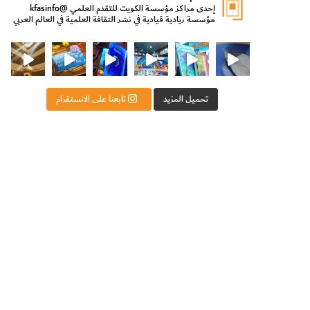
إحدى مراكز مؤسسة الكويت للتقدم العلمي
@kfasinfo
مؤسسة ريادية قيادية في نشر الثقافة العلمية في العالم العربي
ت للتقدم العلمي
ثقافة ووزير الدولة لشؤون الش
من الأعماق نكتشف ومن الكتب نتعلّم
⁨ رجعنا! ما كنّا بعيد! مجهزين لكم كل جديد!⁩
تحميل المزيد
تابعنا على الانستقرام