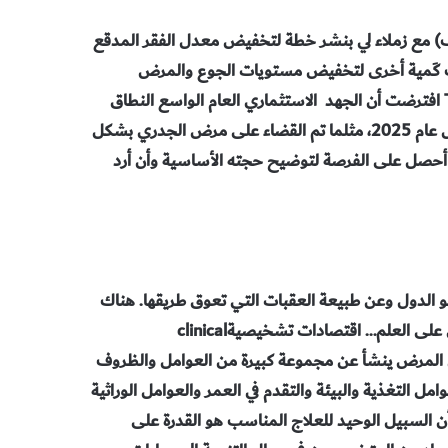
تُ (المؤلف) مع زملاء لي بنشر خطة لتخفيض معدل الفقر المدقع
مقارنة بعام 1990) ولتحقيق أهداف كَمية أخرى لتخفيض مستويات الجوع والمرض
والتدهور البيئي. وفي كتابي الأخير نهاية الفقر The End of Poverty افترضت أن الجهد الاستثماري العام الواسع النطاق
والموجَّه قد يستطيع في الواقع أن يقضي على هذه المشكلة بحلول عام 2025، مثلما تم القضاء على مرض الجدري بشكل
ن أحصل على الفرصة لتوضيح حجته الأساسية وأن أرد
نمو الدول وعن طبيعة العقبات التي تعوق طريقها. هناك
حاجة حاليا إلى نوع جديد من اقتصادات التنمية يرتكز بشكل أفضل على العلم… اقتصادات تشخيصيةclinical
الطب أن المرض ينشأ عن مجموعة كبيرة من العوامل والظروف
مل التغذية والبيئة والتقدم في العمر والعوامل الوراثية
 أن السبيل الوحيد للعلاج المناسب هو القدرة على