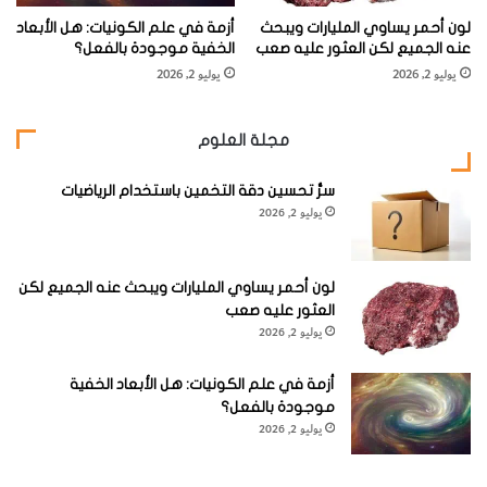
لم تنجح، تختار زوجاً آخر وتحاول مرة أخرى وأخرى، وأخرى.
لون أحمر يساوي المليارات ويبحث
أزمة في علم الكونيات: هل الأبعاد
عنه الجميع لكن العثور عليه صعب
الخفية موجودة بالفعل؟
العمل الشاق في هذه العملية هو ما يجعل النظام RSA آمناً.
يوليو 2, 2026
يوليو 2, 2026
يقول ميكلوس سانثا Miklos Santha، عالِم حاسوب في مركز
مجلة العلوم
التقنيات الكمية في الجامعة الوطنية لسنغافوره National
University of Singapore ومشارك في مسابقة المعهد NIST:
سرُّ تحسين دقة التخمين باستخدام الرياضيات
إن هذا التمرين هو مماثل لترجمة نص من لغة غامضة مثل
يوليو 2, 2026
الفولابوك Volapük– والتي اخترعها رجل دين ألماني في القرن
التاسع عشر – إلى الإنجليزية. ويضيف: “امتلاك قاموس فولابوك-
لون أحمر يساوي المليارات ويبحث عنه الجميع لكن
إنجليزي يجعل هذه المهمة سهلة نسبياً. ولكن إذا كان لدينا هذا
العثور عليه صعب
يوليو 2, 2026
القاموس فقط، فإن الترجمة ستأخذ وقتاً طويلاً، على الرغم من أن
المعلومات موجودة هناك في مكان ما.”
أزمة في علم الكونيات: هل الأبعاد الخفية
موجودة بالفعل؟
يوليو 2, 2026
أفضل من المُعدَّل Ahead of the curve