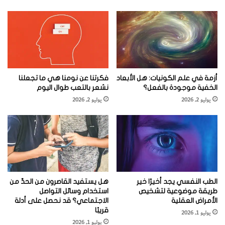
▪ كانت جائحة الإنفلونزا التي اكتسحت العالم في عاميْ 1918 ـ
1919 استثنائية، وذلك بسبب العدد الكبير الذي تسببت
بقتله، وبخاصة عدد اليافعين الذين توفوا بسبب الفوعة غير
العادية لڤيروس الإنفلونزا.
أزمة في علم الكونيات: هل الأبعاد
فكرتنا عن نومنا هي ما تجعلنا
الخفية موجودة بالفعل؟
نشعر بالتعب طوال اليوم
▪ كانت الأسباب التي جعلت تلك السلالة فتاكة بذاك الشكل،
يوليو 2, 2026
يوليو 2, 2026
من الألغاز الطبية المحيرة لمدة طويلة إلى أن تمكن مؤلفو
المقالة من ابتداع تقنيات مكنتهم من استرجاع جينات ڤيروس
1918 بدءًا من الأنسجة المحفوظة للضحايا.
▪ كشف تحليل تلك الجينات والپروتينات التي تكودها عن
خصائص ڤيروسية ربما مكنتها بنفس الوقت من أن تكبت
الطب النفسي يجد أخيرًا خير
هل يستفيد القاصرون من الحدِّ من
طريقة موضوعية لتشخيص
استخدام وسائل التواصل
الاستجابة المناعية لدى الضحايا وأن تحرض تفاعلات مناعية
الأمراض العقلية
الاجتماعي؟ قد نحصل على أدلة
حادة مما أسهم في حدوث النسبة العالية من الوفيات.
قريبًا
يوليو 1, 2026
يوليو 1, 2026