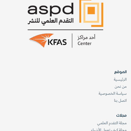
1918 بقيت لغزًا محيرًا حتى الآن.
كانت تلك الجائحة، على سبيل المثال، استثنائية من حيث الاتساع
والعمق، فقد اجتاح الوباء أوروبا وأمريكا الشمالية ووصل إلى قفار
ألاسكا وإلى الجزر السحيقة في المحيط الهادئ. وفي نهاية الأمر ربما
أصيب ثلث عدد سكان العالم بالمرض. كما أن المرض كان شديدا
بصورة غير عادية، حيث كان معدل الوفيات يراوح ما بين 2.5 و
الموقع
5%، وهي نسبة تزيد 50 ضعفا على المعدلات المشاهدة في
الرئيسية
من نحن
فاشيات الإنفلونزا الأخرى.
سياسة الخصوصية
اتصل بنا
مجلات
مجلة التقدم العلمي
مجلة كيف تعمل الأشياء