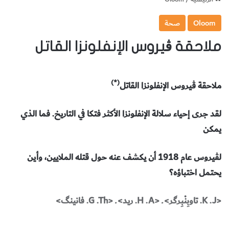
Oloom
صحة
ملاحقة ڤيروس الإنفلونزا القاتل
(*)
ملاحقة ڤيروس الإنفلونزا القاتل
لقد جرى إحياء سلالة الإنفلونزا الأكثر فتكا في التاريخ. فما الذي
يمكن
لڤيروس عام 1918 أن يكشف عنه حول قتله الملايين، وأين
يحتمل اختباؤه؟
<K .J. تاوبِنْبِرگر> ـ <H .A. ريد> ـ <G .Th. فانينگ>