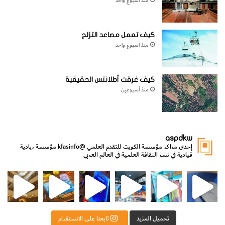
منذ أسبوع واحد
كيف تعمل مصاعد التزلج
منذ أسبوع واحد
كيف غرقت أطلانتس الحقيقية
منذ أسبوعين
aspdkw
إحدى مراكز مؤسسة الكويت للتقدم العلمي
@kfasinfo
مؤسسة ريادية
قيادية في نشر الثقافة العلمية في العالم العربي
مي
الدولة لشؤون الش
من الأعماق نكتشف ومن الكتب نتعلّم
⁨ رجعنا! ما كنّا بعيد! مجهزين لكم كل جديد!⁩
تحميل المزيد
تابعنا على الانستقرام