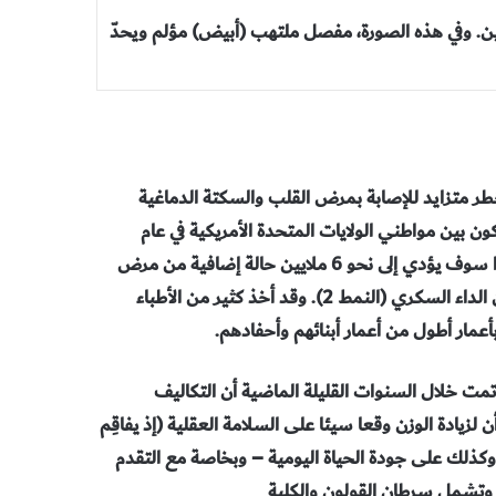
بتين. وفي هذه الصورة، مفصل ملتهب (أبيض) مؤلم ويحدّ
 خطر متزايد للإصابة بمرض القلب والسكتة الدماغية
كون بين مواطني الولايات المتحدة الأمريكية في عام
2030، نحو 65 مليون بدينٍ وبدينة أكثر مما هو موجود اليوم، وهذا سوف يؤدي إلى نحو 6 ملايين حالة إضافية من مرض
القلب والسكتة الدماغية، وإلى نحو 8 ملايين حالة إضافية أخرى من الداء السكري (النمط 2). وقد أخذ كثير من الأطباء
عمار أطول من أعمار أبنائهم وأحفادهم.
تمت خلال السنوات القليلة الماضية أن التكاليف
ن لزيادة الوزن وقعا سيئا على السلامة العقلية (إذ يفاقِم
، وكذلك على جودة الحياة اليومية – وبخاصة مع التقدم
ن الأورام الخبيثة – وتشمل سرطان القولون والكلية