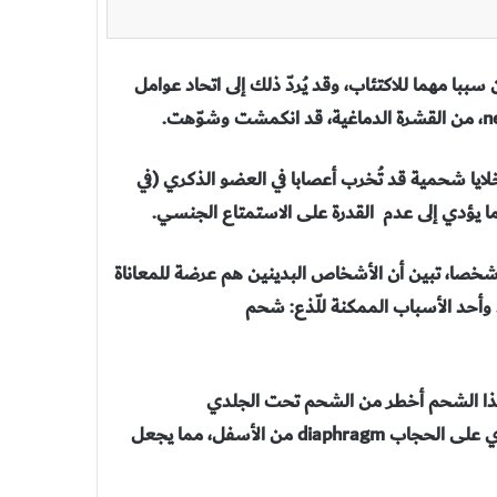
 سببا مهما للاكتئاب، وقد يُردّ ذلك إلى اتحاد عوامل
 خلايا شحمية قد تُخرب أعصابا في العضو الذكري (في
heartbu: في دراسة أجريت عام 2005 على 150 شخصا، تبين أن الأشخاص البدينين هم عرضة للمعاناة
وأحد الأسباب الممكنة للّذع: شحم
وهذا الشحم أخطر من الشحم تحت الجلدي
subcutaneous. وفي هذا المنظر الجانبي، يضغط الشحم الحشوي على الحجاب diaphragm من الأسفل، مما يجعل