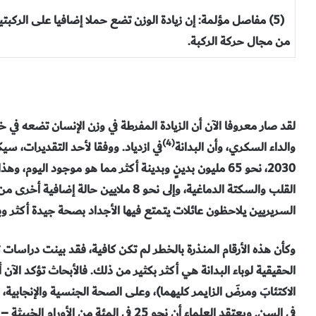
(5) مفاصل مؤلمة: إن زيادة الوزن تضع حملا إضافيا على الرك
من مجال حركة الركبة.
لقد صار معروفا الآن أن الزيادة المفرطة في وزن الإنسان تضعه في
(4)
والداء السكري، وأن البدانة
في ازدياد. ووفقا لأحد التقديرات، سي
السريريين يلاحظون عائلات يتمتع فيها الأجداد بصحة جيدة أكثر وبأ
وكأن هذه الأرقام المنذرة بالخطر لم تكن كافية، فقد بينت دراسات 
الحقيقية لوباء البدانة هي أكثر بكثير من ذلك. فالأبحاث تؤكد الآن أ
الاكتئابَ ومرضَ الزايمر كليهما)، وعلى الصحة الجنسية والإنجابية
في السن. ويعتقد العلماء أن نحو 25 في المئة م