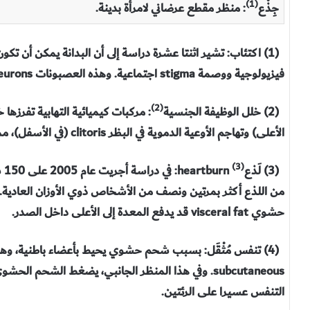
(1)
جِذْع
: منظر مقطع عرضاني لامرأة بدينة.
(1) اكتئاب: تشير اثنتا عشرة دراسة إلى أن البدانة يمكن أن تكون
فيزيولوجية ووصمة stigma اجتماعية. وهذه العصبونات neurons، من القشرة الدماغية، قد انكمشت وشوّهت.
(2)
(2) خلل الوظيفة الجنسية
: مركبات كيميائية التهابية تفرزها
الأعلى) وتهاجم الأوعية الدموية في البظر clitoris (في الأسفل)، مما يؤدي إلى عدم القدرة على الاستمتاع الجنسي.
(3)
(3) لَذع
rn
من اللذع أكثر بمرتين ونصف من الأشخاص ذوي الأوزان العادية. 
حشوي visceral fat قد يدفع المعدة إلى الأعلى داخل الصدر.
(4) تنفس مُثْقَل: بسبب شحم حشوي يحيط بأعضاء باطنية، 
التنفس عسيرا على الرئتين.