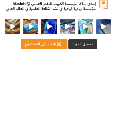
إحدى مراكز مؤسسة الكويت للتقدم العلمي
@kfasinfo
مؤسسة ريادية قيادية في نشر الثقافة العلمية في العالم العربي
ت للتقدم العلمي
ثقافة ووزير الدولة لشؤون الش
من الأعماق نكتشف ومن الكتب نتعلّم
⁨ رجعنا! ما كنّا بعيد! مجهزين لكم كل جديد!⁩
تحميل المزيد
تابعنا على الانستقرام