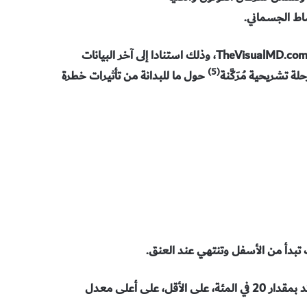
وعواقب البدانة، كما وثِّقت بالأشكال في اليسار، قد أُعدت من قبل TheVisualMD.com، وذلك استنادا إلى آخر البيانات
(5)
 تشريحية مُرَكَّنة
حول ما للبدانة من تأثيرات خطرة
(4) obesity = بدانة، وتُعرف بأنها الحالة التي يكون فيها الوزن الزائد بمقدار 20 في المئة، على الأقل، على أعلى معدل